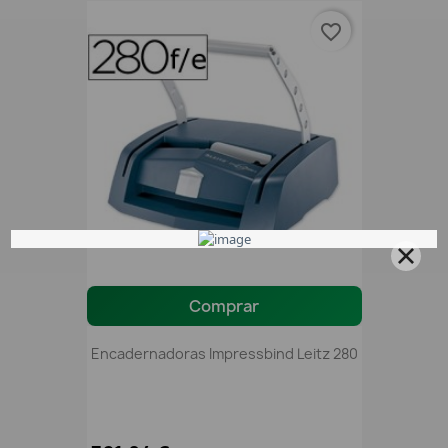
favorite_border
Comprar
Encadernadoras Impressbind Leitz 280