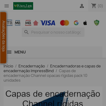
shopping_cart


(0)
Avaliações da loja
search
MENU
Início
Encadernação
Encadernadoras e capas de
encadernação ImpressBind
Capas de
encadernação Channel opacas rígidas pack 10
unidades