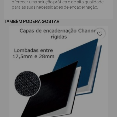
oferecer uma solução prática e de alta qualidade
para as suas necessidades de encadernação.
TAMBÉM PODERÁ GOSTAR
favorite_border