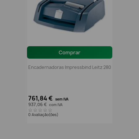
Comprar
Encadernadoras Impressbind Leitz 280
761,84 €
sem IVA
937,06 €
com IVA
0 Avaliação(ões)