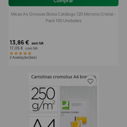
Comprar
Micas A4 Grossas Bolsa Catálogo 120 Microns Cristal –
Pack 100 Unidades
13,86 €
sem IVA
17,05 €
com IVA
2 Avaliação(ões)
favorite_border