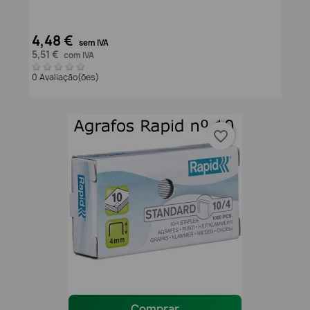
4,48 €
sem IVA
5,51 €
com IVA
0 Avaliação(ões)
favorite_border
Comprar