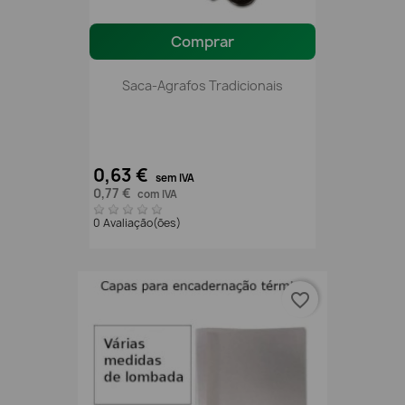
Comprar
Saca-Agrafos Tradicionais
0,63 €
sem IVA
0,77 €
com IVA
0 Avaliação(ões)
favorite_border