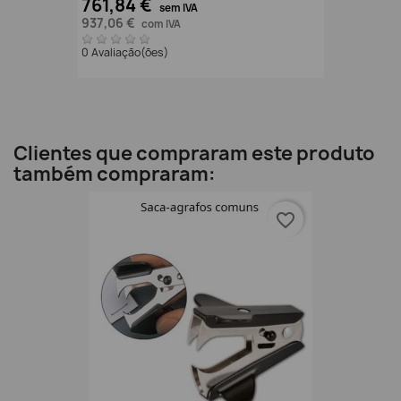
761,84 €
sem IVA
937,06 €
com IVA
0 Avaliação(ões)
Clientes que compraram este produto
também compraram:
favorite_border