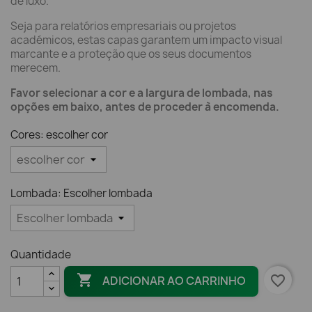
de luxo.
Seja para relatórios empresariais ou projetos
académicos, estas capas garantem um impacto visual
marcante e a proteção que os seus documentos
merecem.
Favor selecionar a cor e a largura de lombada, nas
opções em baixo, antes de proceder à encomenda.
Cores: escolher cor
Lombada: Escolher lombada
Quantidade

favorite_border
ADICIONAR AO CARRINHO