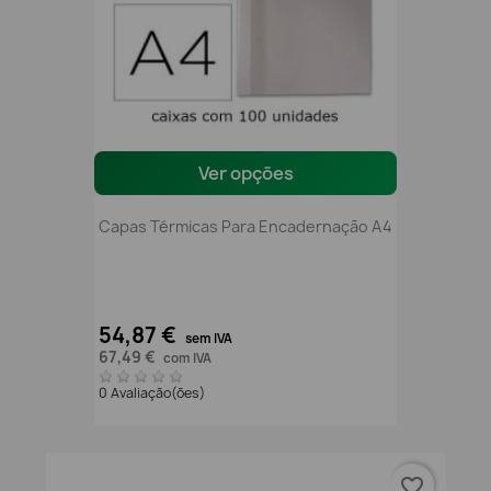
Ver opções
Capas Térmicas Para Encadernação A4
54,87 €
sem IVA
67,49 €
com IVA
0 Avaliação(ões)
favorite_border