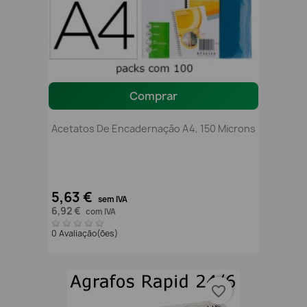
Comprar
Acetatos De Encadernação A4, 150 Microns
5,63 €
sem IVA
6,92 €
com IVA
0 Avaliação(ões)
favorite_border