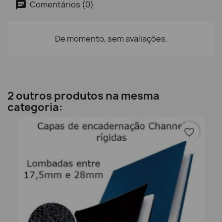
Comentários (0)
De momento, sem avaliações.
2 outros produtos na mesma
categoria:
favorite_border