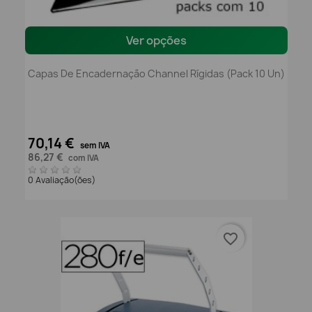
Ver opções
Capas De Encadernação Channel Rígidas (pack 10 Un)
70,14 €
sem IVA
86,27 €
com IVA
0 Avaliação(ões)
favorite_border