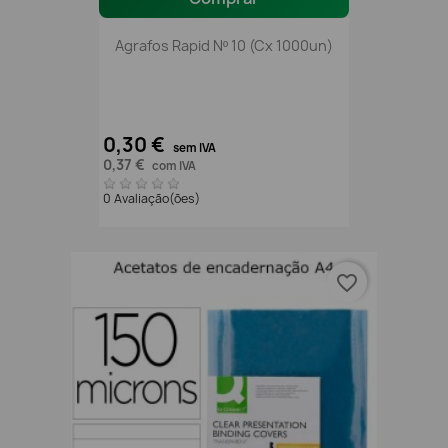
Agrafos Rapid Nº 10 (Cx 1000un)
0,30 €
sem IVA
0,37 €
com IVA
0 Avaliação(ões)
favorite_border