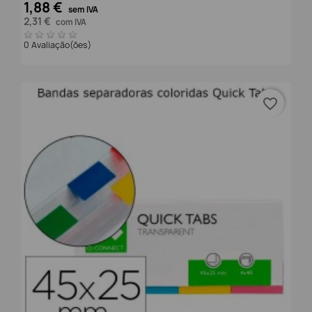
1,88 €
sem IVA
2,31 €
com IVA
0 Avaliação(ões)
favorite_border