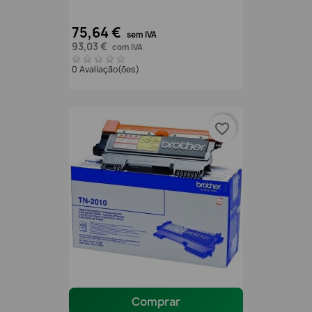
75,64 €
sem IVA
93,03 €
com IVA
0 Avaliação(ões)
favorite_border
Comprar