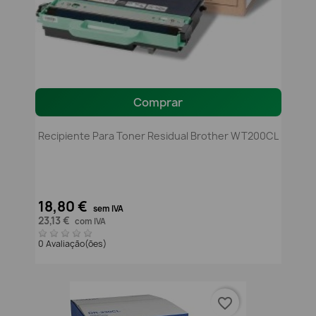
Comprar
Recipiente Para Toner Residual Brother WT200CL
18,80 €
sem IVA
23,13 €
com IVA
0 Avaliação(ões)
favorite_border