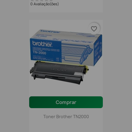
0 Avaliação(ões)
favorite_border
Comprar
Toner Brother TN2000