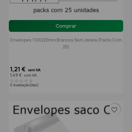
Comprar
Envelopes 110X220mm Brancos Sem Janela (packs Com
25)
1,21 €
sem IVA
1,49 €
com IVA
0 Avaliação(ões)
favorite_border