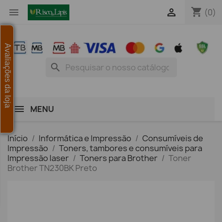
shopping_cart


(0)
Avaliações da loja
search
MENU
Início
Informática e Impressão
Consumíveis de
Impressão
Toners, tambores e consumíveis para
Impressão laser
Toners para Brother
Toner
Brother TN230BK Preto