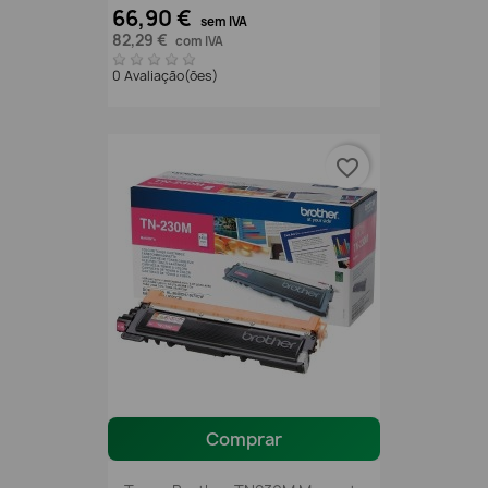
66,90 €
sem IVA
82,29 €
com IVA
0 Avaliação(ões)
favorite_border
Comprar