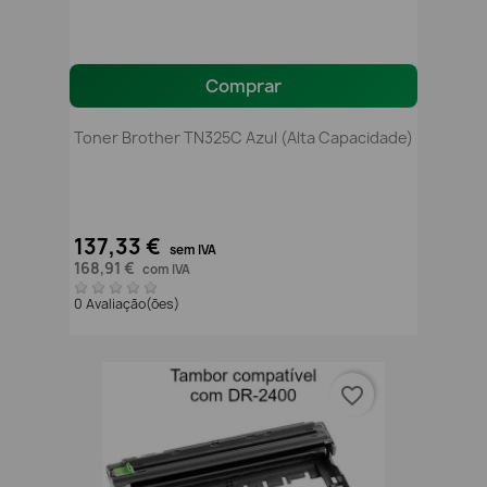
Comprar
Toner Brother TN325C Azul (alta Capacidade)
137,33 €
sem IVA
168,91 €
com IVA
0 Avaliação(ões)
favorite_border