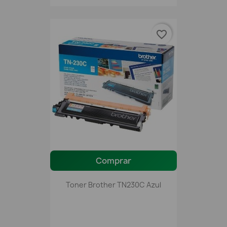
favorite_border
Comprar
Toner Brother TN230C Azul