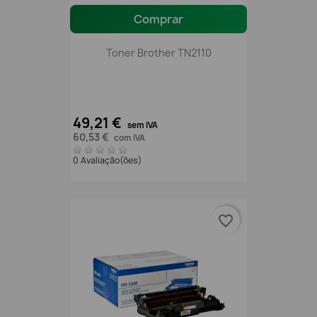
Comprar
Toner Brother TN2110
49,21 €
sem IVA
60,53 €
com IVA
0 Avaliação(ões)
favorite_border