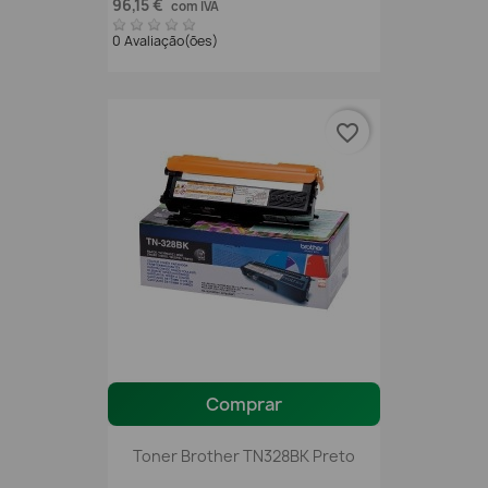
96,15 €
com IVA
0 Avaliação(ões)
favorite_border
Comprar
Toner Brother TN328BK Preto