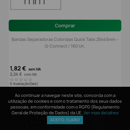
Comprar
Bandas Separadoras Coloridas Quick Tabs 25x45mm –
Q-Connect / 160 Un.
1,82 €
sem IVA
2,24 €
com IVA
0 Avaliação(ões)
Ao continuar a navegar neste site, concorda com a
Ao continuar a navegar neste site, concorda com a
utilização de cookies e com o tratamento dos seus dados
utilização de cookies e com o tratamento dos seus dados
pessoais, em conformidade com o RGPD (Regulamento
pessoais, em conformidade com o RGPD (Regulamento
favorite_border
Geral de Proteção de Dados) da UE.
Geral de Proteção de Dados) da UE.
Ver mais detalhes
Ver mais detalhes
ACEITO, CLARO!
ACEITO, CLARO!