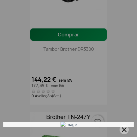
Comprar
Tambor Brother DR3300
144,22 €
sem IVA
177,39 €
com IVA
0 Avaliação(ões)
favorite_border