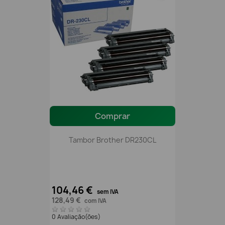
Comprar
Tambor Brother DR230CL
104,46 €
sem IVA
128,49 €
com IVA
0 Avaliação(ões)