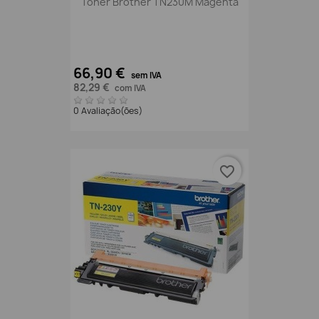
Toner Brother TN230M Magenta
66,90 €
sem IVA
82,29 €
com IVA
0 Avaliação(ões)
favorite_border