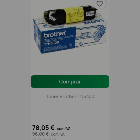
favorite_border
Comprar
Toner Brother TN6300
78,05 €
sem IVA
96,00 €
com IVA