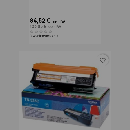
84,52 €
sem IVA
103,95 €
com IVA
0 Avaliação(ões)
favorite_border