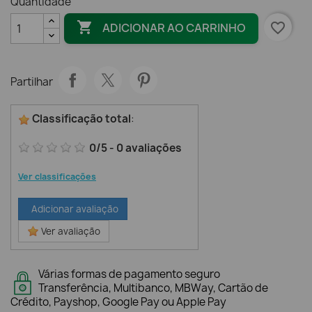
Quantidade

favorite_border
ADICIONAR AO CARRINHO
Partilhar
Classificação total
:
0
/
5
-
0
avaliações
Ver classificações
Adicionar avaliação
Ver avaliação
Várias formas de pagamento seguro
Transferência, Multibanco, MBWay, Cartão de
Crédito, Payshop, Google Pay ou Apple Pay