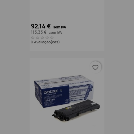
92,14 €
sem IVA
113,33 €
com IVA
0 Avaliação(ões)
favorite_border