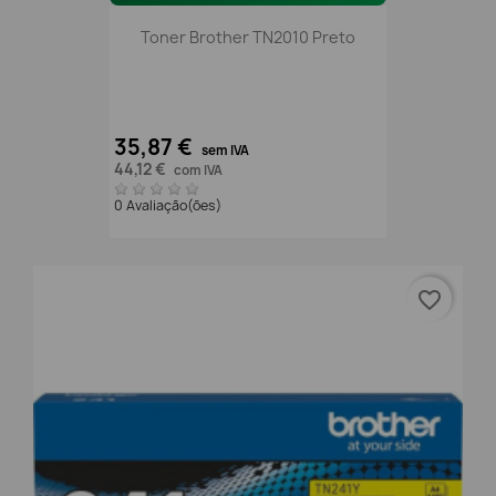
Toner Brother TN2010 Preto
35,87 €
sem IVA
44,12 €
com IVA
0 Avaliação(ões)
favorite_border