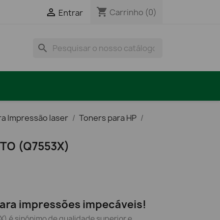
shopping_cart

Carrinho
(0)
Entrar
search
ra Impressão laser
Toners para HP
TO (Q7553X)
ara impressões impecáveis!
X) é sinónimo de qualidade superior e