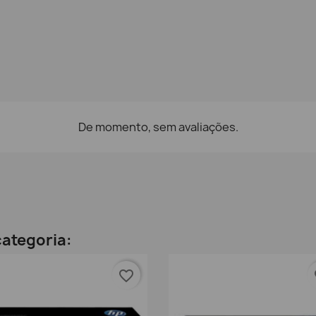
De momento, sem avaliações.
ategoria:
favorite_border
fa