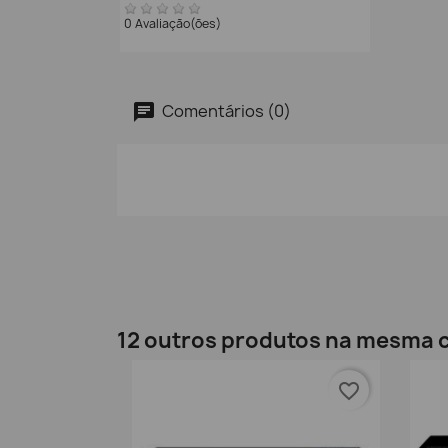
0 Avaliação(ões)
Comentários (0)
12 outros produtos na mesma c
favorite_border