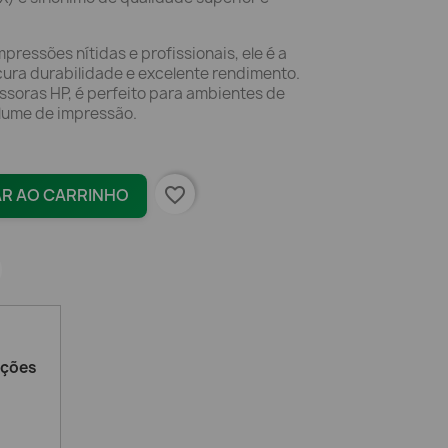
pressões nítidas e profissionais, ele é a
cura durabilidade e excelente rendimento.
ssoras HP, é perfeito para ambientes de
olume de impressão.
favorite_border
AR AO CARRINHO
ações