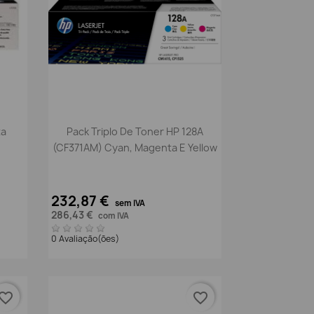
Vista rápida

ta
Pack Triplo De Toner HP 128A
(CF371AM) Cyan, Magenta E Yellow
232,87 €
sem IVA
286,43 €
com IVA
0 Avaliação(ões)
vorite_border
favorite_border