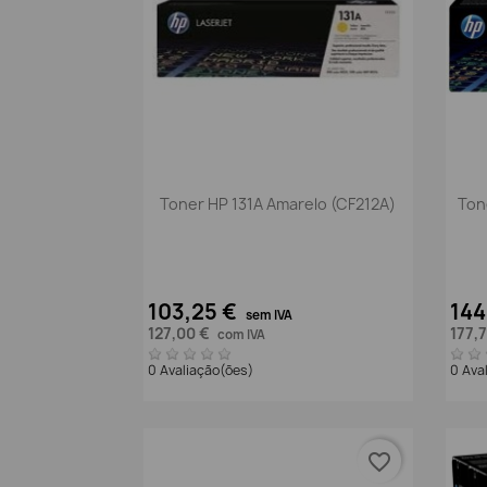
Vista rápida

Toner HP 131A Amarelo (CF212A)
Ton
103,25 €
144
sem IVA
127,00 €
177,
com IVA
0 Avaliação(ões)
0 Ava
favorite_border