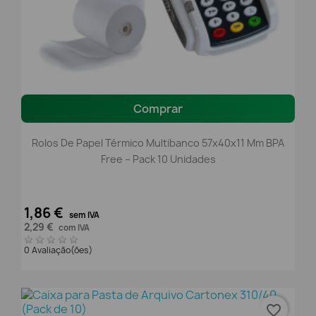
Comprar
Rolos De Papel Térmico Multibanco 57x40x11 Mm BPA
Free – Pack 10 Unidades
1,86 €
sem IVA
2,29 €
com IVA
0 Avaliação(ões)
favorite_border