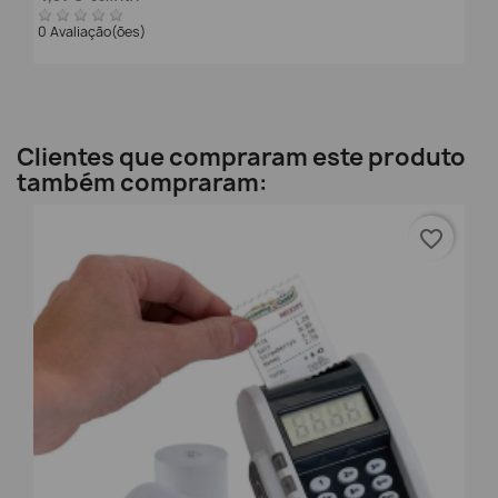
0 Avaliação(ões)
Clientes que compraram este produto
também compraram:
favorite_border