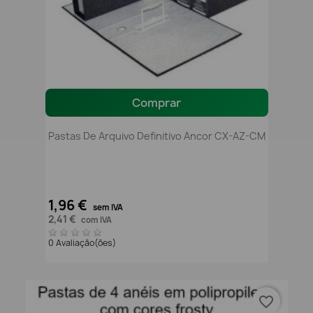
Comprar
Pastas De Arquivo Definitivo Ancor CX-AZ-CM
1,96 €
sem IVA
2,41 €
com IVA
0 Avaliação(ões)
favorite_border