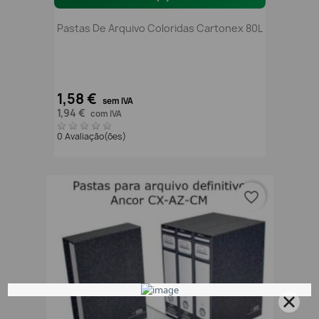
Pastas De Arquivo Coloridas Cartonex 80L
1,58 €
sem IVA
1,94 €
com IVA
0 Avaliação(ões)
favorite_border