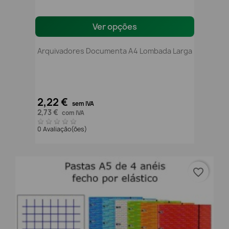
Ver opções
Arquivadores Documenta A4 Lombada Larga
2,22 €
sem IVA
2,73 €
com IVA
0 Avaliação(ões)
favorite_border