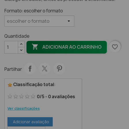
Formato: escolher o formato
Quantidade

favorite_border
ADICIONAR AO CARRINHO
Partilhar
Classificação total
:
0
/
5
-
0
avaliações
Ver classificações
Adicionar avaliação