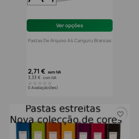
Ver opções
Pastas De Arquivo A4 Canguru Brancas
2,71 €
sem IVA
3,33 €
com IVA
0 Avaliação(ões)
favorite_border