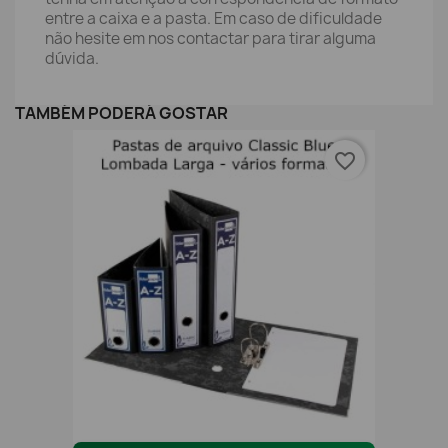
entre a caixa e a pasta. Em caso de dificuldade
não hesite em nos contactar para tirar alguma
dúvida.
TAMBÉM PODERÁ GOSTAR
favorite_border