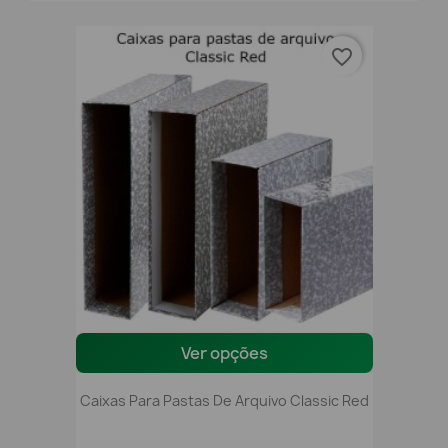
favorite_border
Ver opções
Caixas Para Pastas De Arquivo Classic Red