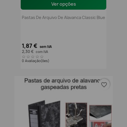
Ver opções
Pastas De Arquivo De Alavanca Classic Blue
1,87 €
sem IVA
2,30 €
com IVA
0 Avaliação(ões)
favorite_border