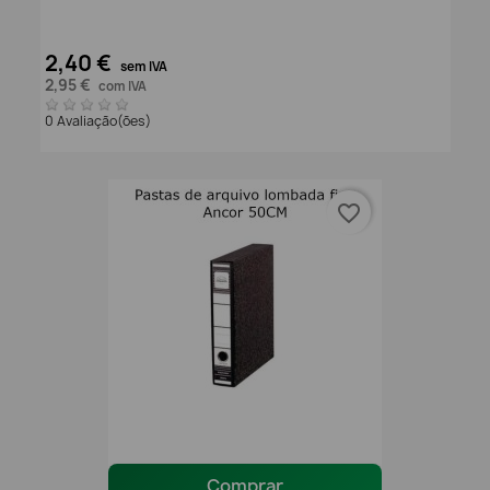
2,40 €
sem IVA
2,95 €
com IVA
0 Avaliação(ões)
favorite_border
Comprar