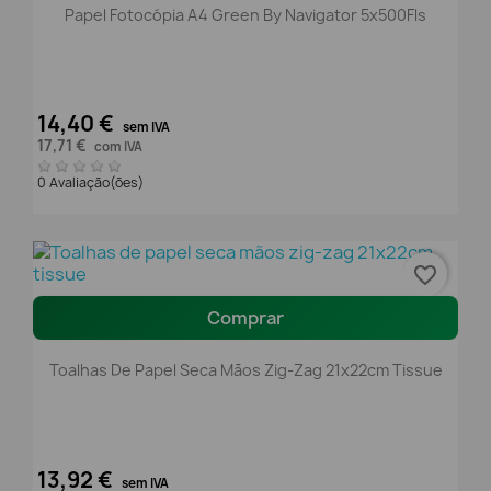
Papel Fotocópia A4 Green By Navigator 5x500Fls
14,40 €
sem IVA
17,71 €
com IVA
0 Avaliação(ões)
favorite_border
Comprar
Toalhas De Papel Seca Mãos Zig-Zag 21x22cm Tissue
13,92 €
sem IVA