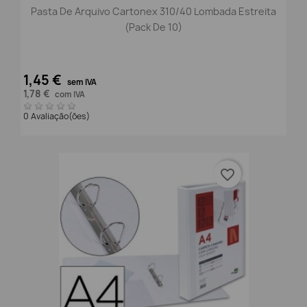
Pasta De Arquivo Cartonex 310/40 Lombada Estreita
(Pack De 10)
1,45 €
sem IVA
1,78 €
com IVA
0 Avaliação(ões)
favorite_border