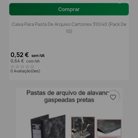
Comprar
Caixa Para Pasta De Arquivo Cartonex 310/40 (Pack De
10)
0,52 €
sem IVA
0,64 €
com IVA
0 Avaliação(ões)
favorite_border