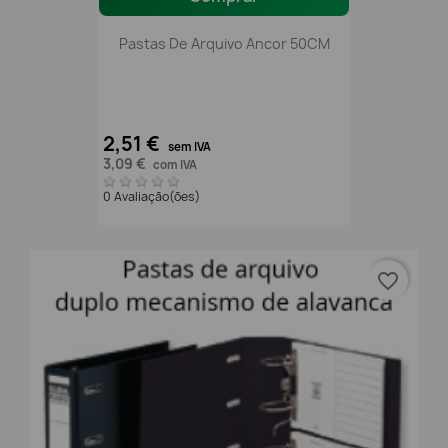
Pastas De Arquivo Ancor 50CM
2,51 €
sem IVA
3,09 €
com IVA
0 Avaliação(ões)
favorite_border