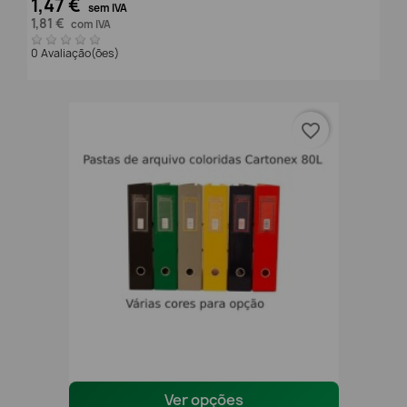
1,47 €
sem IVA
1,81 €
com IVA
0 Avaliação(ões)
favorite_border
Ver opções