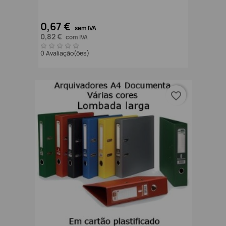
0,67 €
sem IVA
0,82 €
com IVA
0 Avaliação(ões)
favorite_border