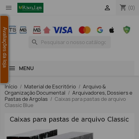
shopping_cart


(0)
Avaliações da loja
search
MENU
Início
Material de Escritório
Arquivo &
Organização Documental
Arquivadores, Dossiers e
Pastas de Argolas
Caixas para pastas de arquivo
Classic Blue