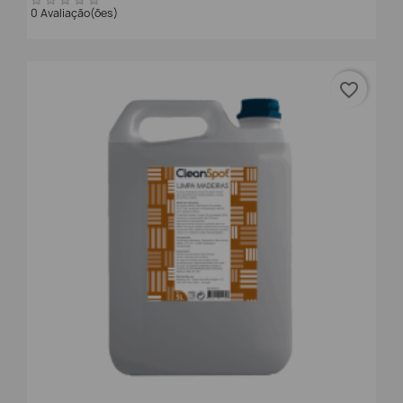
0 Avaliação(ões)
favorite_border