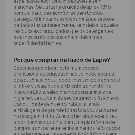
espelhos do escritório impecáveis e sem
manchas! Se utilizar a diluição de spray (8%)
com um pano de microfibras bem torcido,
conseguirá limpar os salpicos de água secos e
dedadas instantaneamente, sem deixar aqueles
resíduos esbranquiçados que os detergentes
alcalinos ou ácidos costumam deixar nas
superfícies brilhantes.
Porquê comprar na Risco de Lápis?
Sabemos que o bem-estar num espaço
profissional ou educativo não se mede apenas
pela ausência de sujidade, mas sim pelo conforto
olfativo e visual que o ambiente transmite. Na
Risco de Lápis, selecionamos consumíveis de
higiene que cuidam do seu património físico e da
tranquilidade de quem o habita, aliando
embalagens de grande formato à poupança real
na dosagem diária. Ao escolher abastecer o seu
stock connosco, conta com uma plataforma de
compra transparente, embalamentos reforçados
anti-derrames e uma expedição ágil focada em