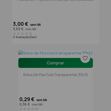
3,00 €
sem IVA
3,69 €
com IVA
0 Avaliação(ões)
favorite_border
Comprar
Rolos De Fita Cola Transparente 33x15
0,29 €
sem IVA
0,36 €
com IVA