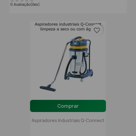
0 Avaliação(ões)
favorite_border
Comprar
Aspiradores Industriais Q-Connect