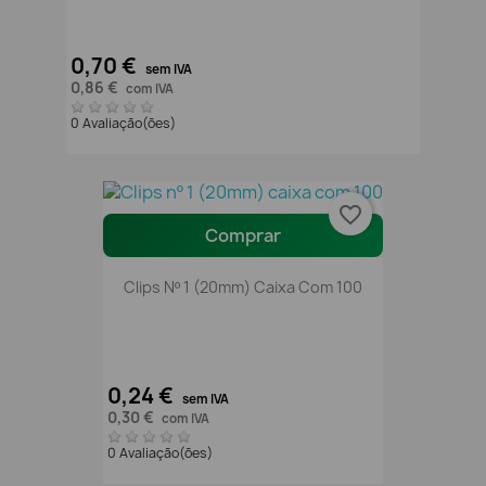
0,70 €
sem IVA
0,86 €
com IVA
0 Avaliação(ões)
favorite_border
Comprar
Clips Nº 1 (20mm) Caixa Com 100
0,24 €
sem IVA
0,30 €
com IVA
0 Avaliação(ões)