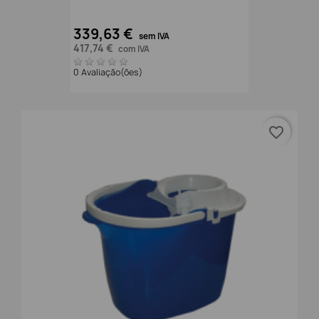
339,63 €
sem IVA
417,74 €
com IVA
0 Avaliação(ões)
favorite_border