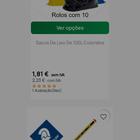
Ver opções
Sacos De Lixo De 100L Coloridos
1,81 €
sem IVA
2,23 €
com IVA
1 Avaliação(ões)
favorite_border