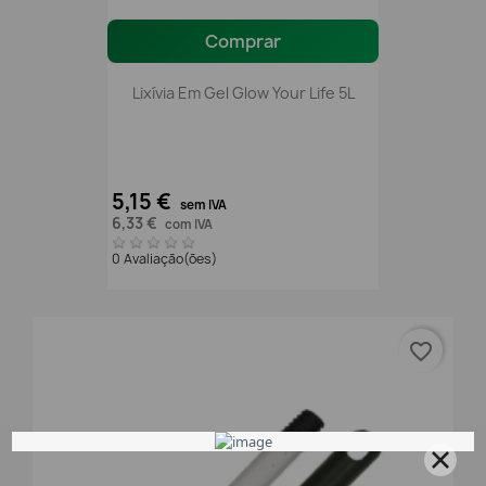
Comprar
Lixívia Em Gel Glow Your Life 5L
5,15 €
sem IVA
6,33 €
com IVA
0 Avaliação(ões)
favorite_border