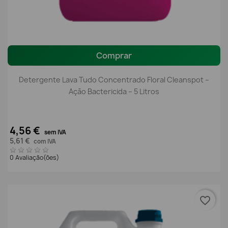
Comprar
Detergente Lava Tudo Concentrado Floral Cleanspot –
Ação Bactericida – 5 Litros
4,56 €
sem IVA
5,61 €
com IVA
0 Avaliação(ões)
favorite_border