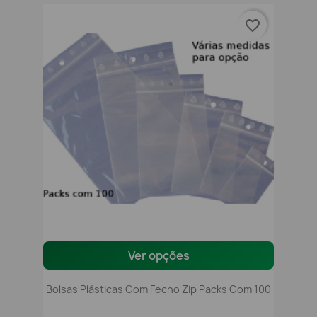
favorite_border
Ver opções
Bolsas Plásticas Com Fecho Zip Packs Com 100