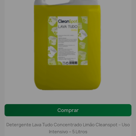
Comprar
Detergente Lava Tudo Concentrado Limão Cleanspot – Uso
Intensivo – 5 Litros