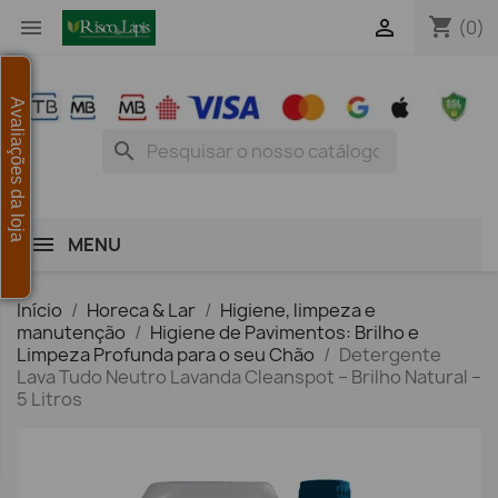
shopping_cart


(0)
Avaliações da loja
search
MENU
Início
Horeca & Lar
Higiene, limpeza e
manutenção
Higiene de Pavimentos: Brilho e
Limpeza Profunda para o seu Chão
Detergente
Lava Tudo Neutro Lavanda Cleanspot – Brilho Natural –
5 Litros