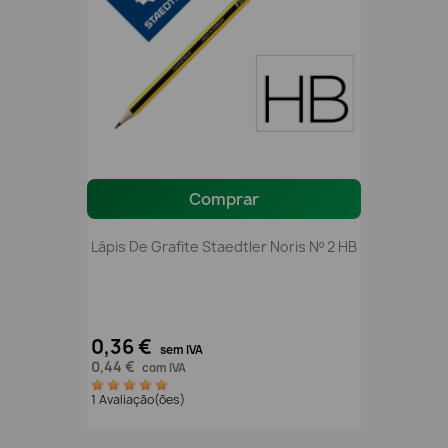
Comprar
Lápis De Grafite Staedtler Noris Nº 2 HB
0,36 €
sem IVA
0,44 €
com IVA
1 Avaliação(ões)