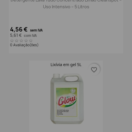
Uso Intensivo – 5 Litros
4,56 €
sem IVA
5,61 €
com IVA
0 Avaliação(ões)
favorite_border