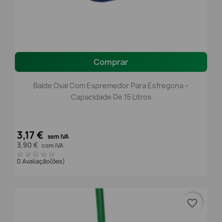
Comprar
Balde Oval Com Espremedor Para Esfregona –
Capacidade De 15 Litros
3,17 €
sem IVA
3,90 €
com IVA
0 Avaliação(ões)
favorite_border