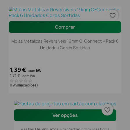
favorite_border
Comprar
Molas Metálicas Reversíveis 19mm Q-Connect – Pack 6
Unidades Cores Sortidas
1,39 €
sem IVA
1,71 €
com IVA
0 Avaliação(ões)
favorite_border
Ver opções
Pastas De Projetos Em Cartão Com Elásticos