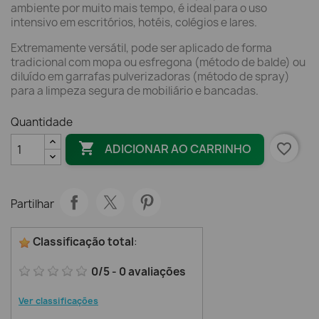
ambiente por muito mais tempo, é ideal para o uso
intensivo em escritórios, hotéis, colégios e lares.
Extremamente versátil, pode ser aplicado de forma
tradicional com mopa ou esfregona (método de balde) ou
diluído em garrafas pulverizadoras (método de spray)
para a limpeza segura de mobiliário e bancadas.
Quantidade

favorite_border
ADICIONAR AO CARRINHO
Partilhar
Classificação total
:
0
/
5
-
0
avaliações
Ver classificações