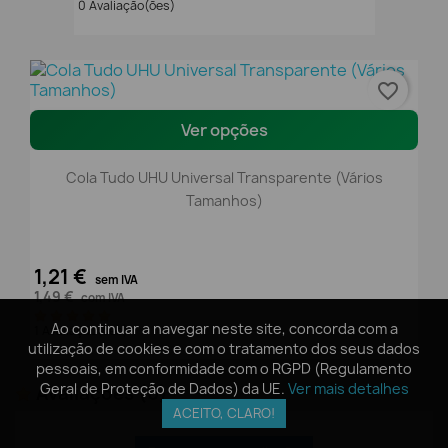
0 Avaliação(ões)
favorite_border
Ver opções
Cola Tudo UHU Universal Transparente (Vários
Tamanhos)
1,21 €
sem IVA
1,49 €
com IVA
Ao continuar a navegar neste site, concorda com a
Ao continuar a navegar neste site, concorda com a
1 Avaliação(ões)
utilização de cookies e com o tratamento dos seus dados
utilização de cookies e com o tratamento dos seus dados
pessoais, em conformidade com o RGPD (Regulamento
pessoais, em conformidade com o RGPD (Regulamento
Geral de Proteção de Dados) da UE.
Geral de Proteção de Dados) da UE.
Ver mais detalhes
Ver mais detalhes
Avaliações
(0)
ACEITO, CLARO!
ACEITO, CLARO!