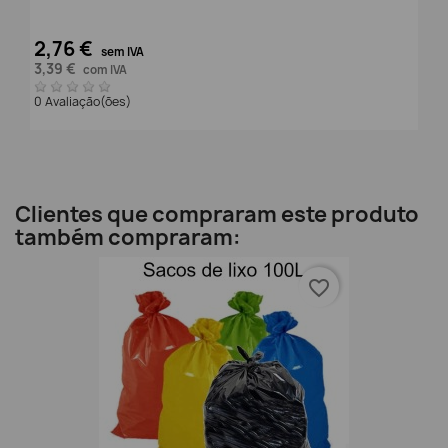
2,76 €
sem IVA
3,39 €
com IVA
0 Avaliação(ões)
Clientes que compraram este produto
também compraram:
favorite_border