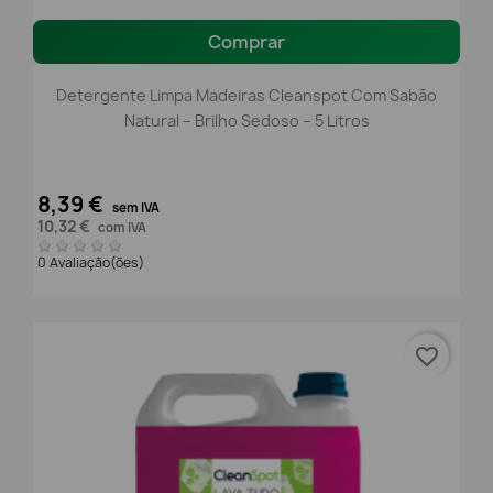
Comprar
Detergente Limpa Madeiras Cleanspot Com Sabão
Natural – Brilho Sedoso – 5 Litros
8,39 €
sem IVA
10,32 €
com IVA
0 Avaliação(ões)
favorite_border