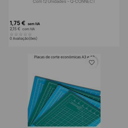
Com 12 Unidades – Q-CONNECT
1,75 €
sem IVA
2,15 €
com IVA
0 Avaliação(ões)
favorite_border