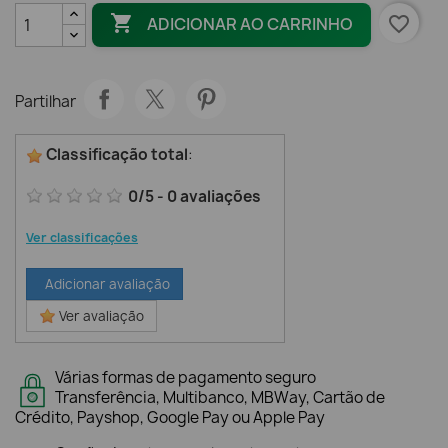

favorite_border
ADICIONAR AO CARRINHO
Partilhar
Classificação total
:
0
/
5
-
0
avaliações
Ver classificações
Adicionar avaliação
Ver avaliação
Várias formas de pagamento seguro
Transferência, Multibanco, MBWay, Cartão de
Crédito, Payshop, Google Pay ou Apple Pay