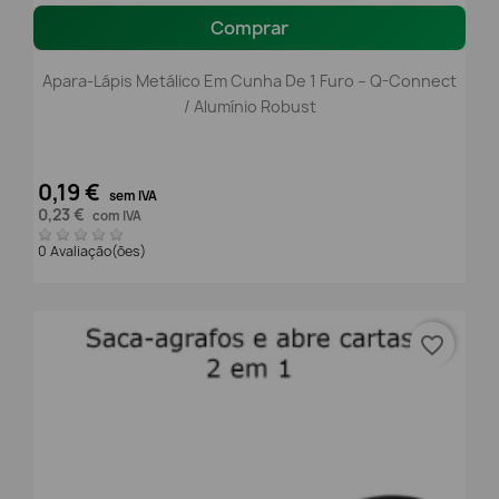
Comprar
Apara-Lápis Metálico Em Cunha De 1 Furo – Q-Connect
/ Alumínio Robust
0,19 €
sem IVA
0,23 €
com IVA
0 Avaliação(ões)
favorite_border