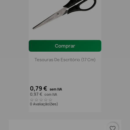
Comprar
Tesouras De Escritório (17 Cm)
0,79 €
sem IVA
0,97 €
com IVA
0 Avaliação(ões)
favorite_border