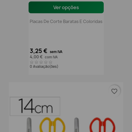
Ver opções
Placas De Corte Baratas E Coloridas
3,25 €
sem IVA
4,00 €
com IVA
0 Avaliação(ões)
favorite_border