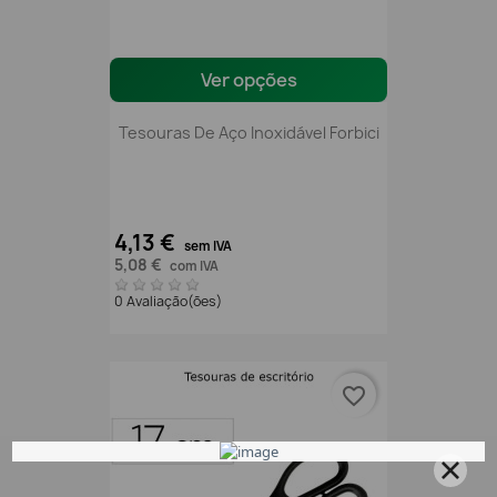
Ver opções
Tesouras De Aço Inoxidável Forbici
4,13 €
sem IVA
5,08 €
com IVA
0 Avaliação(ões)
favorite_border