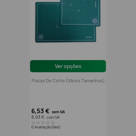
Ver opções
Placas De Corte (vários Tamanhos)
6,53 €
sem IVA
8,03 €
com IVA
0 Avaliação(ões)