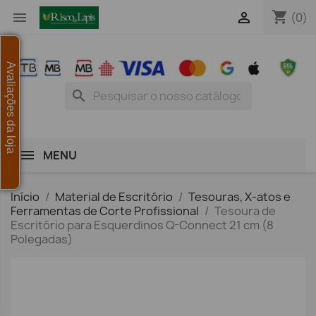
shopping_cart


(0)
Avaliações da loja
search
MENU
Início
Material de Escritório
Tesouras, X-atos e
Ferramentas de Corte Profissional
Tesoura de
Escritório para Esquerdinos Q-Connect 21 cm (8
Polegadas)