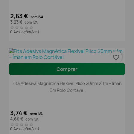
2,63 €
sem IVA
3,23 €
com IVA
0 Avaliação(ões)
favorite_border
Comprar
Fita Adesiva Magnética Flexível Plico 20mm X 1m – Íman
Em Rolo Cortável
3,74 €
sem IVA
4,60 €
com IVA
0 Avaliação(ões)