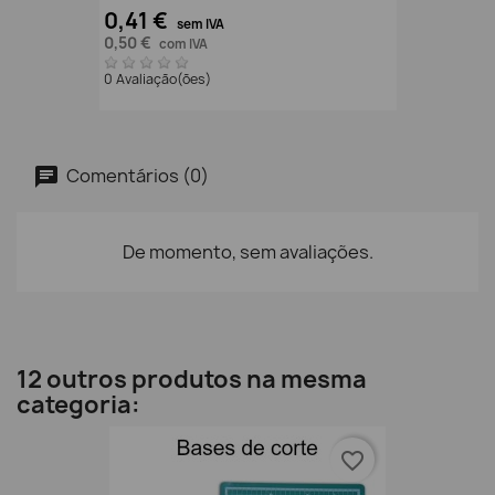
0,41 €
sem IVA
0,50 €
com IVA
0 Avaliação(ões)
Comentários (0)
De momento, sem avaliações.
12 outros produtos na mesma
categoria:
favorite_border