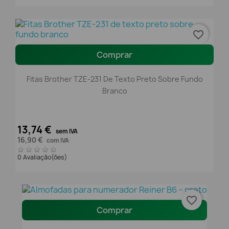
favorite_border
Comprar
Fitas Brother TZE-231 De Texto Preto Sobre Fundo
Branco
13,74 €
sem IVA
16,90 €
com IVA
0 Avaliação(ões)
favorite_border
Comprar