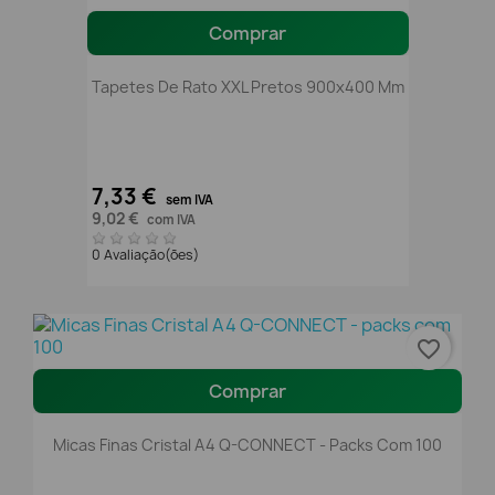
Comprar
Tapetes De Rato XXL Pretos 900x400 Mm
7,33 €
sem IVA
9,02 €
com IVA
0 Avaliação(ões)
favorite_border
Comprar
Micas Finas Cristal A4 Q-CONNECT - Packs Com 100