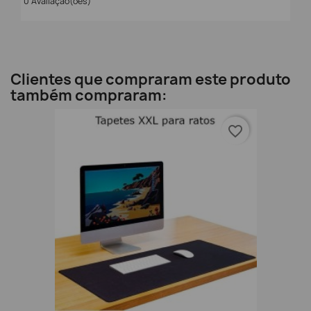
0 Avaliação(ões)
Clientes que compraram este produto
também compraram:
favorite_border