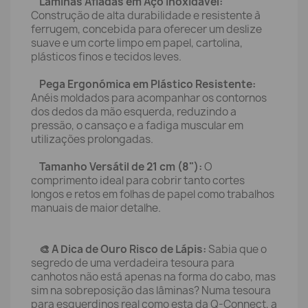
Lâminas Afiadas em Aço Inoxidável:
Construção de alta durabilidade e resistente à
ferrugem, concebida para oferecer um deslize
suave e um corte limpo em papel, cartolina,
plásticos finos e tecidos leves.
Pega Ergonómica em Plástico Resistente:
Anéis moldados para acompanhar os contornos
dos dedos da mão esquerda, reduzindo a
pressão, o cansaço e a fadiga muscular em
utilizações prolongadas.
Tamanho Versátil de 21 cm (8"):
O
comprimento ideal para cobrir tanto cortes
longos e retos em folhas de papel como trabalhos
manuais de maior detalhe.
🎨 A Dica de Ouro Risco de Lápis:
Sabia que o
segredo de uma verdadeira tesoura para
canhotos não está apenas na forma do cabo, mas
sim na sobreposição das lâminas? Numa tesoura
para esquerdinos real como esta da Q-Connect, a