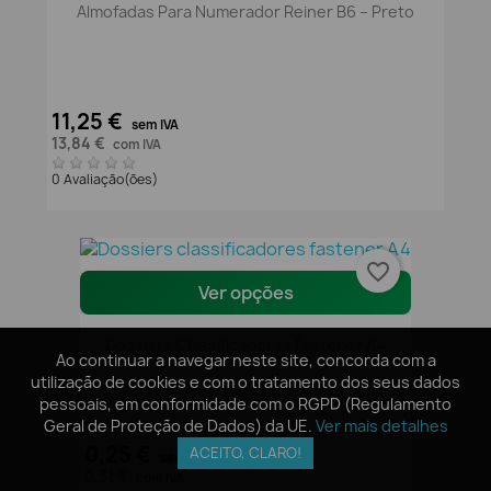
Almofadas Para Numerador Reiner B6 – Preto
11,25 €
sem IVA
13,84 €
com IVA
0 Avaliação(ões)
favorite_border
Ver opções
Dossiers Classificadores Fastener A4
Ao continuar a navegar neste site, concorda com a
Ao continuar a navegar neste site, concorda com a
utilização de cookies e com o tratamento dos seus dados
utilização de cookies e com o tratamento dos seus dados
pessoais, em conformidade com o RGPD (Regulamento
pessoais, em conformidade com o RGPD (Regulamento
Geral de Proteção de Dados) da UE.
Geral de Proteção de Dados) da UE.
Ver mais detalhes
Ver mais detalhes
0,25 €
ACEITO, CLARO!
ACEITO, CLARO!
sem IVA
0,31 €
com IVA