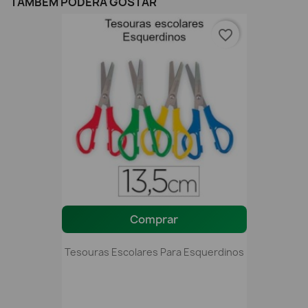
TAMBÉM PODERÁ GOSTAR
favorite_border
Comprar
Tesouras Escolares Para Esquerdinos