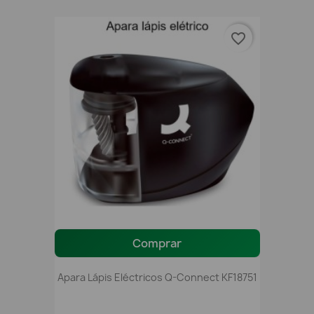
favorite_border
Comprar
Apara Lápis Eléctricos Q-Connect KF18751