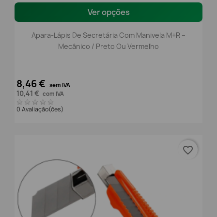
Ver opções
Apara-Lápis De Secretária Com Manivela M+R –
Mecânico / Preto Ou Vermelho
8,46 €
sem IVA
10,41 €
com IVA
0 Avaliação(ões)
favorite_border