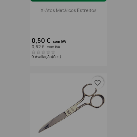
X-Atos Metálicos Estreitos
0,50 €
sem IVA
0,62 €
com IVA
0 Avaliação(ões)
favorite_border