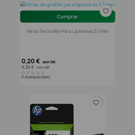
favorite_border
Comprar
Minas De Grafite Para Lapiseiras 0,5 Mm
0,20 €
sem IVA
0,25 €
com IVA
0 Avaliação(ões)
favorite_border