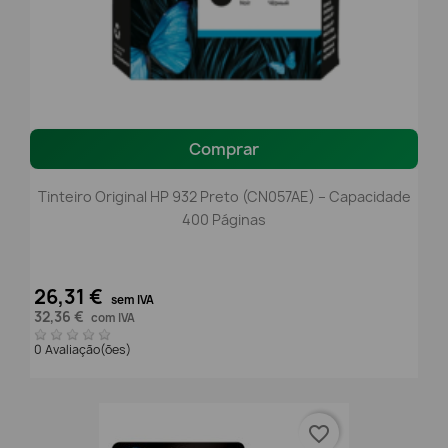
Comprar
Tinteiro Original HP 932 Preto (CN057AE) – Capacidade
400 Páginas
26,31 €
sem IVA
32,36 €
com IVA
0 Avaliação(ões)
favorite_border