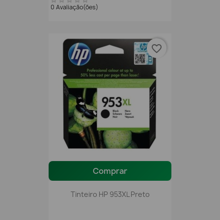
0 Avaliação(ões)
favorite_border
Comprar
Tinteiro HP 953XL Preto