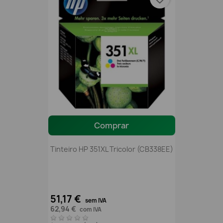
Comprar
Tinteiro HP 351XL Tricolor (CB338EE)
51,17 €
sem IVA
62,94 €
com IVA