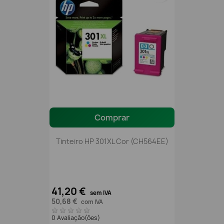
Comprar
Tinteiro HP 301XL Cor (CH564EE)
41,20 €
sem IVA
50,68 €
com IVA
0 Avaliação(ões)