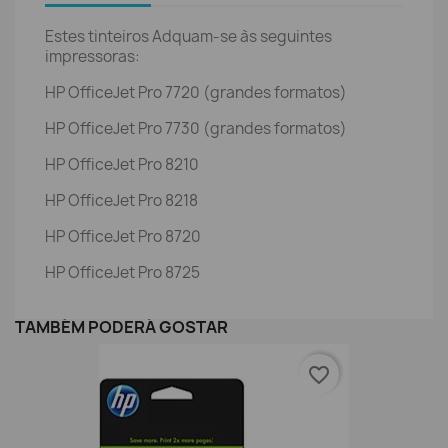
Estes tinteiros Adquam-se às seguintes
impressoras:
HP OfficeJet Pro 7720 (grandes formatos)
HP OfficeJet Pro 7730 (grandes formatos)
HP OfficeJet Pro 8210
HP OfficeJet Pro 8218
HP OfficeJet Pro 8720
HP OfficeJet Pro 8725
TAMBÉM PODERÁ GOSTAR
favorite_border