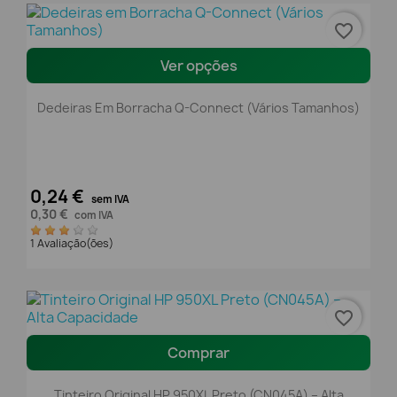
favorite_border
Ver opções
Dedeiras Em Borracha Q-Connect (Vários Tamanhos)
0,24 €
sem IVA
0,30 €
com IVA
1 Avaliação(ões)
favorite_border
Comprar
Tinteiro Original HP 950XL Preto (CN045A) – Alta