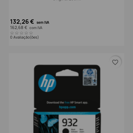
132,26 €
sem IVA
162,68 €
com IVA
0 Avaliação(ões)
favorite_border