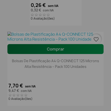
0,26 €
sem IVA
0,32 €
com IVA
0 Avaliação(ões)
favorite_border
Comprar
Bolsas De Plastificação A4 Q-CONNECT 125 Mícrons
Alta Resistência – Pack 100 Unidades
7,70 €
sem IVA
9,47 €
com IVA
0 Avaliação(ões)