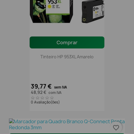
Comprar
Tinteiro HP 953XL Amarelo
39,77 €
sem IVA
48,92 €
com IVA
0 Avaliação(ões)
favorite_border