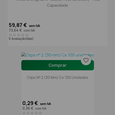
Capacidade
59,87 €
sem IVA
73,64 €
com IVA
0 Avaliação(ões)
favorite_border
Comprar
Clips Nº 2 (30 Mm) Cx 100 Unidades
0,29 €
sem IVA
0,36 €
com IVA