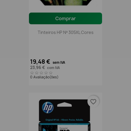
Comprar
Tinteiros HP Nº 305XL Cores
19,48 €
sem IVA
23,96 €
com IVA
0 Avaliação(ões)
favorite_border