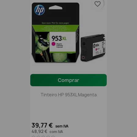
favorite_border
Comprar
Tinteiro HP 953XL Magenta
39,77 €
sem IVA
48,92 €
com IVA