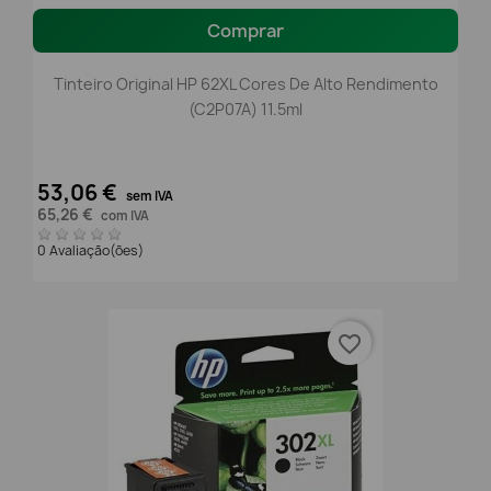
Comprar
Tinteiro Original HP 62XL Cores De Alto Rendimento
(C2P07A) 11.5ml
53,06 €
sem IVA
65,26 €
com IVA
0 Avaliação(ões)
favorite_border