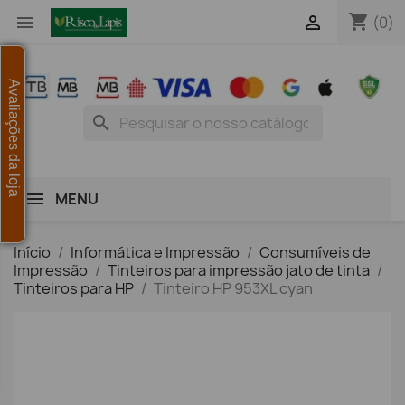
shopping_cart


(0)
Avaliações da loja
search
MENU
Início
Informática e Impressão
Consumíveis de
Impressão
Tinteiros para impressão jato de tinta
Tinteiros para HP
Tinteiro HP 953XL cyan