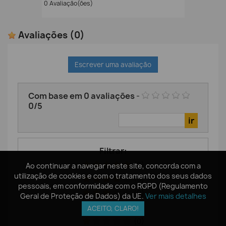
0 Avaliação(ões)
Avaliações
(0)
Escrever uma avaliação
Com base em
0
avaliações
-
0
/
5
Filtrar:
(0)
Ao continuar a navegar neste site, concorda com a
Ao continuar a navegar neste site, concorda com a
utilização de cookies e com o tratamento dos seus dados
utilização de cookies e com o tratamento dos seus dados
(0)
pessoais, em conformidade com o RGPD (Regulamento
pessoais, em conformidade com o RGPD (Regulamento
(0)
Geral de Proteção de Dados) da UE.
Geral de Proteção de Dados) da UE.
Ver mais detalhes
Ver mais detalhes
(0)
ACEITO, CLARO!
ACEITO, CLARO!
(0)