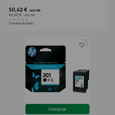
50,42 €
sem IVA
62,02 €
com IVA
0 Avaliação(ões)
favorite_border
Comprar