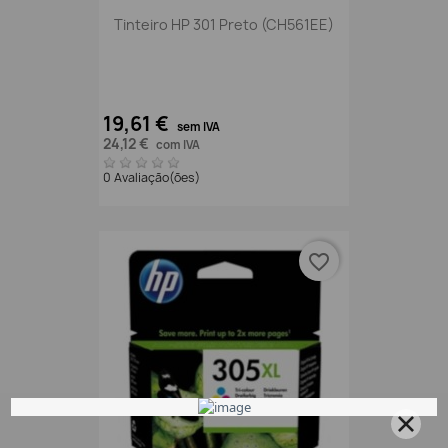
Tinteiro HP 301 Preto (CH561EE)
19,61 €
sem IVA
24,12 €
com IVA
0 Avaliação(ões)
favorite_border