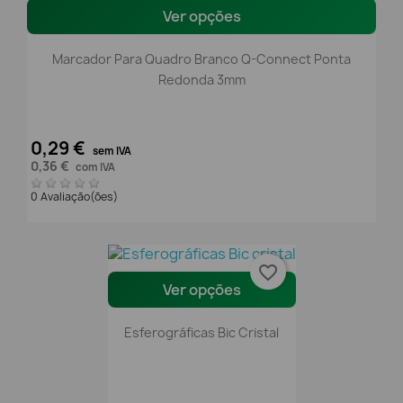
Ver opções
Marcador Para Quadro Branco Q-Connect Ponta
Redonda 3mm
0,29 €
sem IVA
0,36 €
com IVA
0 Avaliação(ões)
favorite_border
Ver opções
Esferográficas Bic Cristal