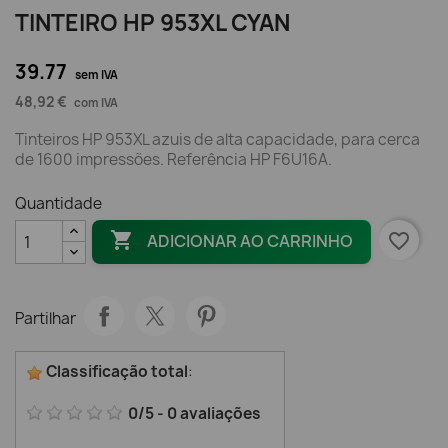
TINTEIRO HP 953XL CYAN
39.77
sem IVA
48,92 €
com IVA
Tinteiros HP 953XL azuis de alta capacidade, para cerca
de 1600 impressões. Referência HP F6U16A.
Quantidade

favorite_border
ADICIONAR AO CARRINHO
Partilhar
Classificação total
:
0
/
5
-
0
avaliações