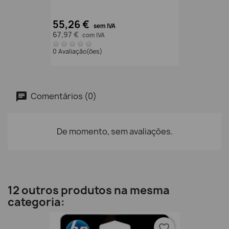
55,26 €
sem IVA
67,97 €
com IVA
0 Avaliação(ões)
Comentários (0)
De momento, sem avaliações.
12 outros produtos na mesma
categoria:
favorite_border