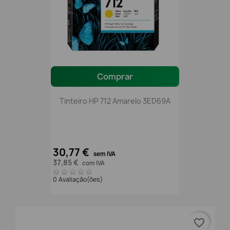
Comprar
Tinteiro HP 712 Amarelo 3ED69A
30,77 €
sem IVA
37,85 €
com IVA
0 Avaliação(ões)
favorite_border