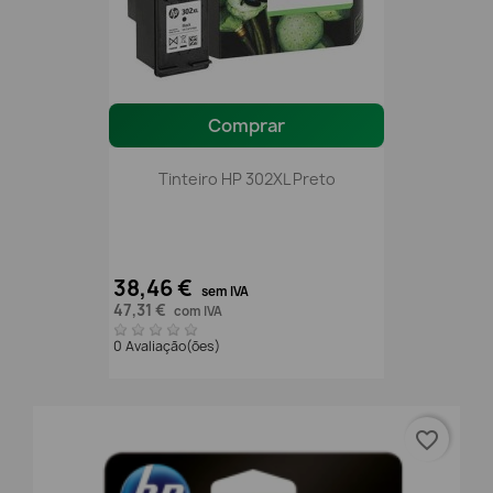
Comprar
Tinteiro HP 302XL Preto
38,46 €
sem IVA
47,31 €
com IVA
0 Avaliação(ões)
favorite_border