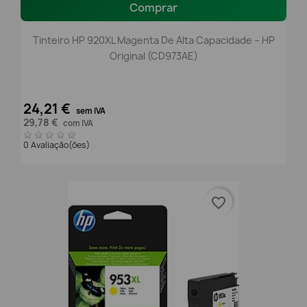
Comprar
Tinteiro HP 920XL Magenta De Alta Capacidade – HP
Original (CD973AE)
24,21 €
sem IVA
29,78 €
com IVA
0 Avaliação(ões)
favorite_border