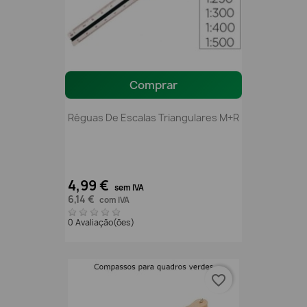
Comprar
Réguas De Escalas Triangulares M+R
4,99 €
sem IVA
6,14 €
com IVA
0 Avaliação(ões)
favorite_border