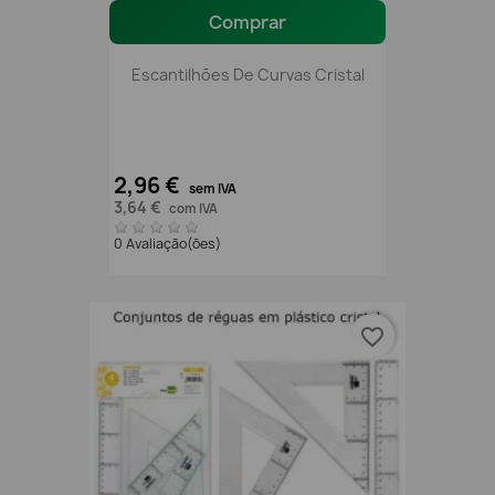
Comprar
Escantilhões De Curvas Cristal
2,96 €
sem IVA
3,64 €
com IVA
0 Avaliação(ões)
favorite_border