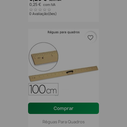
0,25 €
com IVA
0 Avaliação(ões)
favorite_border
Comprar
Réguas Para Quadros