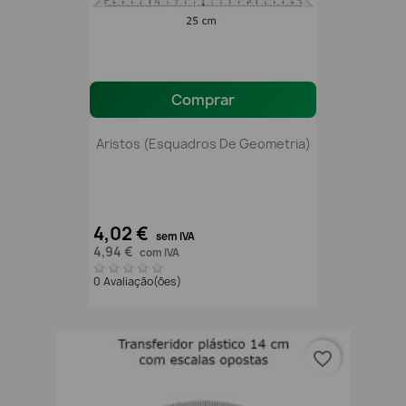
Comprar
Aristos (esquadros De Geometria)
4,02 €
sem IVA
4,94 €
com IVA
0 Avaliação(ões)
favorite_border