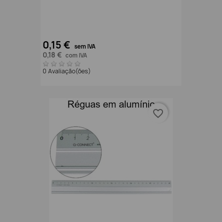
0,15 €
sem IVA
0,18 €
com IVA
0 Avaliação(ões)
favorite_border