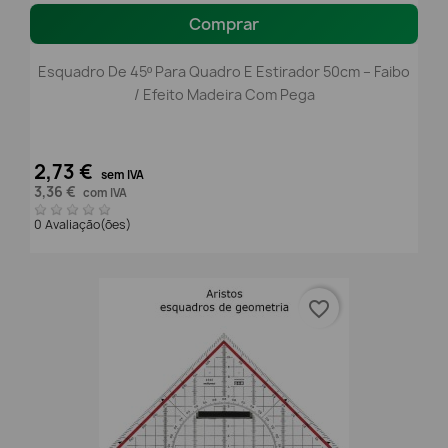
Comprar
Esquadro De 45º Para Quadro E Estirador 50cm – Faibo
/ Efeito Madeira Com Pega
2,73 €
sem IVA
3,36 €
com IVA
0 Avaliação(ões)
favorite_border