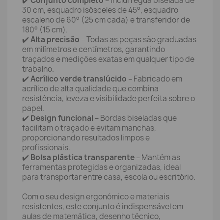
✔️
Conjunto completo
– Inclui régua biselada de
30 cm, esquadro isósceles de 45°, esquadro
escaleno de 60° (25 cm cada) e transferidor de
180° (15 cm).
✔️
Alta precisão
– Todas as peças são graduadas
em milímetros e centímetros, garantindo
traçados e medições exatas em qualquer tipo de
trabalho.
✔️
Acrílico verde translúcido
– Fabricado em
acrílico de alta qualidade que combina
resistência, leveza e visibilidade perfeita sobre o
papel.
✔️
Design funcional
– Bordas biseladas que
facilitam o traçado e evitam manchas,
proporcionando resultados limpos e
profissionais.
✔️
Bolsa plástica transparente
– Mantém as
ferramentas protegidas e organizadas, ideal
para transportar entre casa, escola ou escritório.
Com o seu design ergonómico e materiais
resistentes, este conjunto é indispensável em
aulas de matemática, desenho técnico,