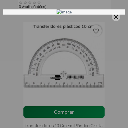
0 Avaliação(ões)
favorite_border
Comprar
Transferidores 10 Cm Em Plástico Cristal