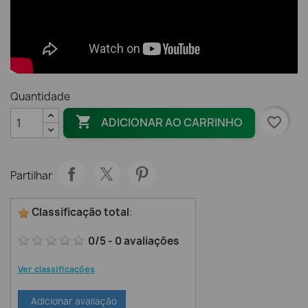
Quantidade

favorite_border
ADICIONAR AO CARRINHO
Partilhar
Classificação total
:
0
/
5
-
0
avaliações
Ver classificações
Adicionar avaliação