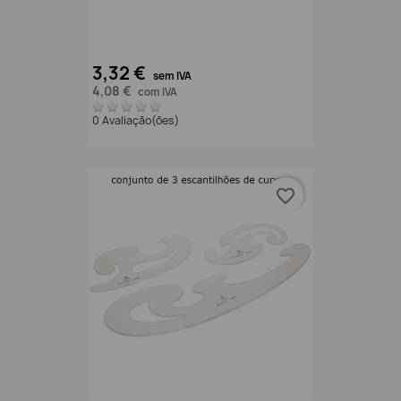
3,32 €
sem IVA
4,08 €
com IVA
0 Avaliação(ões)
favorite_border