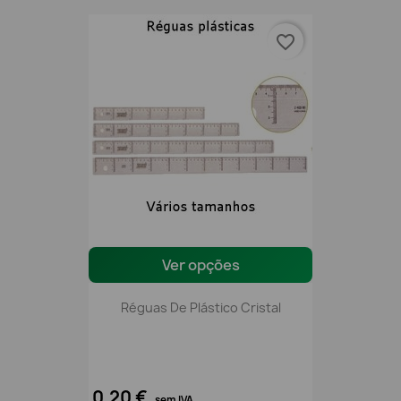
favorite_border
Ver opções
Réguas De Plástico Cristal
0,20 €
sem IVA