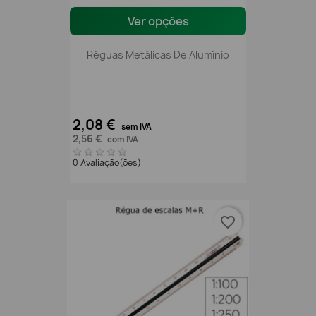
Ver opções
Réguas Metálicas De Alumínio
2,08 €
sem IVA
2,56 €
com IVA
0 Avaliação(ões)
favorite_border