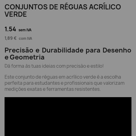
CONJUNTOS DE RÉGUAS ACRÍLICO
VERDE
1.54
sem IVA
1,89 €
com IVA
Precisão e Durabilidade para Desenho
e Geometria
Dá forma às tuas ideias com precisão e estilo!
Este conjunto de réguas em acrílico verde é a escolha
perfeita para estudantes e profissionais que valorizam
medições exatas e ferramentas resistentes.