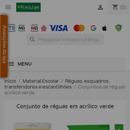
shopping_cart


(0)
Avaliações da loja
search
MENU
Início
Material Escolar
Réguas, esquadros,
transferidores e escantilhões
Conjuntos de réguas
acrílico verde