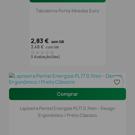
Tabuleiros Porta-Moedas Euro
2,83 €
sem IVA
3,48 €
com IVA
0 Avaliação(ões)
favorite_border
Comprar
Lapiseira Pentel Energize PL77 0.7mm – Design
Ergonómico / Preto Clássico