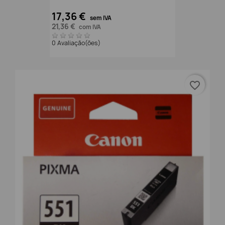
17,36 €
sem IVA
21,36 €
com IVA
0 Avaliação(ões)
favorite_border