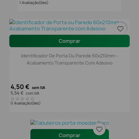
1 Avaliação(ões)
favorite_border
Comprar
Identificador De Porta Ou Parede 60x210mm –
Acabamento Transparente Com Adesivo
4,50 €
sem IVA
5,54 €
com IVA
0 Avaliação(ões)
favorite_border
Comprar