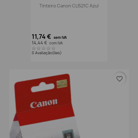
Tinteiro Canon CLI521C Azul
11,74 €
sem IVA
14,44 €
com IVA
0 Avaliação(ões)
favorite_border