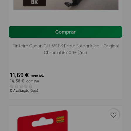
Comprar
Tinteiro Canon CLI-551BK Preto Fotográfico – Original
ChromaLife100+ (7ml)
11,69 €
sem IVA
14,38 €
com IVA
0 Avaliação(ões)
favorite_border