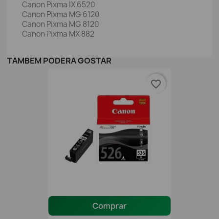
Canon Pixma IX 6520
Canon Pixma MG 6120
Canon Pixma MG 8120
Canon Pixma MX 882
TAMBÉM PODERÁ GOSTAR
favorite_border
Comprar