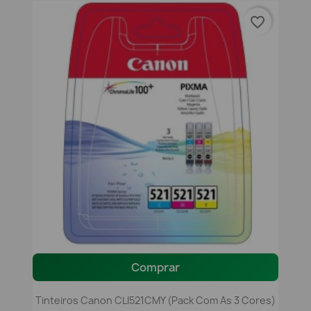
favorite_border
Comprar
Tinteiros Canon CLI521CMY (pack Com As 3 Cores)