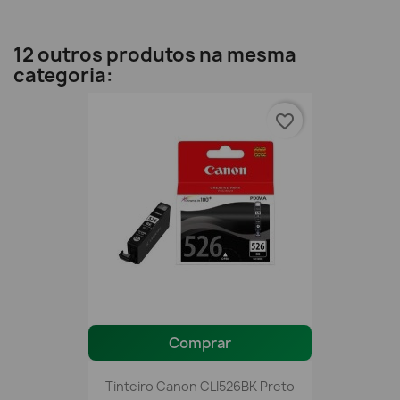
12 outros produtos na mesma
categoria:
favorite_border
Comprar
Tinteiro Canon CLI526BK Preto