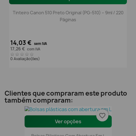
Tinteiro Canon 510 Preto Original (PG-510) – 9ml / 220
Páginas
14,03 €
sem IVA
17,26 €
com IVA
0 Avaliação(ões)
Clientes que compraram este produto
também compraram:
favorite_border
Ver opções
Bolsas Plásticas Com Abertura Em L