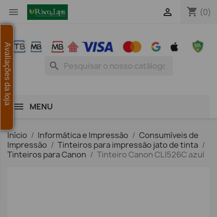
shopping_cart


(0)
Avaliações da loja
search
MENU
Início
Informática e Impressão
Consumíveis de
Impressão
Tinteiros para impressão jato de tinta
Tinteiros para Canon
Tinteiro Canon CLI526C azul