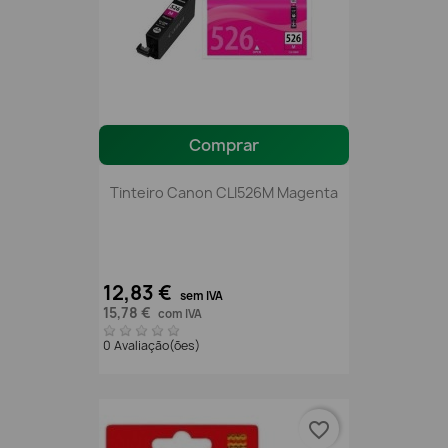
Comprar
Tinteiro Canon CLI526M Magenta
12,83 €
sem IVA
15,78 €
com IVA
0 Avaliação(ões)
favorite_border