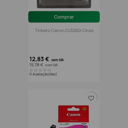
Comprar
Tinteiro Canon CLI526G Cinza
12,83 €
sem IVA
15,78 €
com IVA
0 Avaliação(ões)
favorite_border