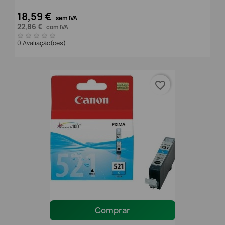
18,59 €
sem IVA
22,86 €
com IVA
0 Avaliação(ões)
favorite_border
Comprar