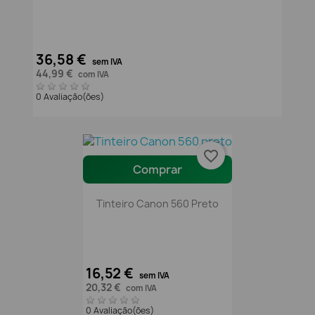
36,58 €
sem IVA
44,99 €
com IVA
0 Avaliação(ões)
favorite_border
Comprar
Tinteiro Canon 560 Preto
16,52 €
sem IVA
20,32 €
com IVA
0 Avaliação(ões)