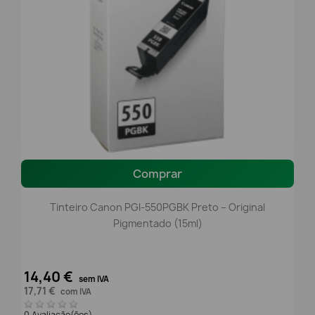
Comprar
Tinteiro Canon PGI-550PGBK Preto – Original
Pigmentado (15ml)
14,40 €
sem IVA
17,71 €
com IVA
0 Avaliação(ões)