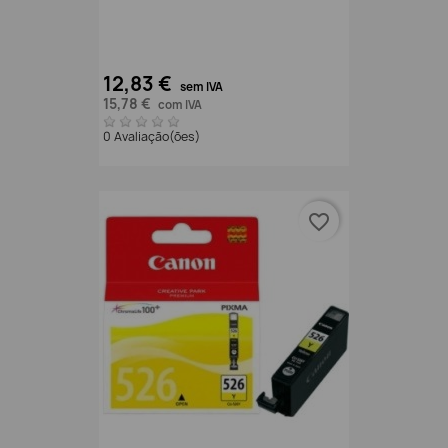
12,83 €
sem IVA
15,78 €
com IVA
0 Avaliação(ões)
favorite_border