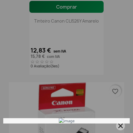
Comprar
Tinteiro Canon CLI526Y Amarelo
12,83 €
sem IVA
15,78 €
com IVA
0 Avaliação(ões)
favorite_border