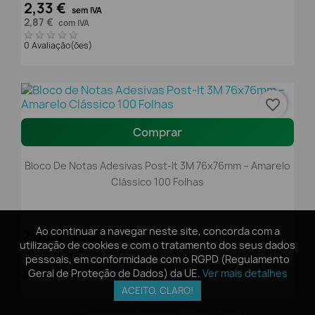
2,33 €
sem IVA
2,87 €
com IVA
0 Avaliação(ões)
favorite_border
Comprar
Bloco De Notas Adesivas Post-It 3M 76x76mm – Amarelo
Clássico 100 Folhas
Ao continuar a navegar neste site, concorda com a
Ao continuar a navegar neste site, concorda com a
1,38 €
sem IVA
utilização de cookies e com o tratamento dos seus dados
utilização de cookies e com o tratamento dos seus dados
1,70 €
com IVA
pessoais, em conformidade com o RGPD (Regulamento
pessoais, em conformidade com o RGPD (Regulamento
Geral de Proteção de Dados) da UE.
Geral de Proteção de Dados) da UE.
Ver mais detalhes
Ver mais detalhes
0 Avaliação(ões)
ACEITO, CLARO!
ACEITO, CLARO!