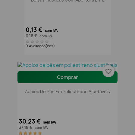
0,13 €
sem IVA
0,16 €
com IVA
0 Avaliação(ões)
favorite_border
Comprar
Apoios De Pés Em Poliestireno Ajustáveis
30,23 €
sem IVA
37,18 €
com IVA