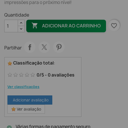
impressões para o próximo nível!
Quantidade

favorite_border
ADICIONAR AO CARRINHO
Partilhar
Classificação total
:
0
/
5
-
0
avaliações
Ver classificações
Adicionar avaliação
Ver avaliação
Várias formas de pagamento seguro