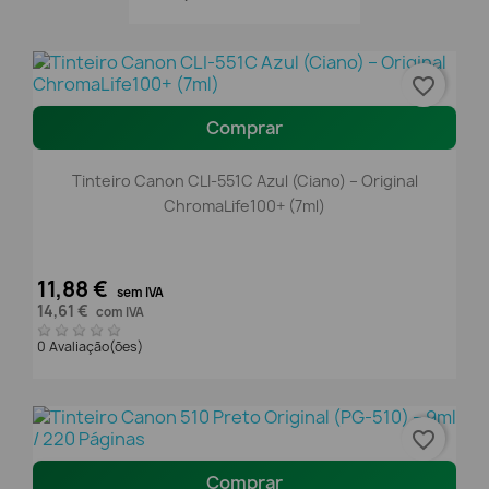
favorite_border
Comprar
Tinteiro Canon CLI-551C Azul (Ciano) – Original
ChromaLife100+ (7ml)
11,88 €
sem IVA
14,61 €
com IVA
0 Avaliação(ões)
favorite_border
Comprar