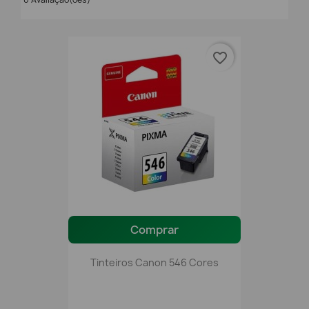
favorite_border
Comprar
Tinteiros Canon 546 Cores