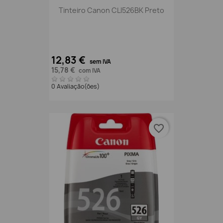
Tinteiro Canon CLI526BK Preto
12,83 €
sem IVA
15,78 €
com IVA
0 Avaliação(ões)
favorite_border