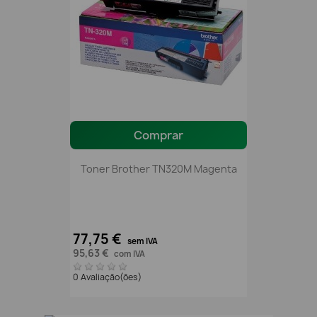
Comprar
Toner Brother TN320M Magenta
77,75 €
sem IVA
95,63 €
com IVA
0 Avaliação(ões)