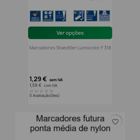
Ver opções
Marcadores Staedtler Lumocolor F 318
1,29 €
sem IVA
1,59 €
com IVA
0 Avaliação(ões)
favorite_border