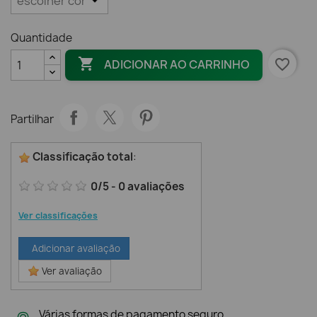
Quantidade

favorite_border
ADICIONAR AO CARRINHO
Partilhar
Classificação total
:
0
/
5
-
0
avaliações
Ver classificações
Adicionar avaliação
Ver avaliação
Várias formas de pagamento seguro