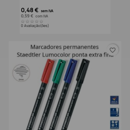
0,48 €
sem IVA
0,59 €
com IVA
0 Avaliação(ões)
favorite_border