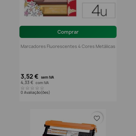
Comprar
Marcadores Fluorescentes 4 Cores Metálicas
3,52 €
sem IVA
4,33 €
com IVA
0 Avaliação(ões)
favorite_border