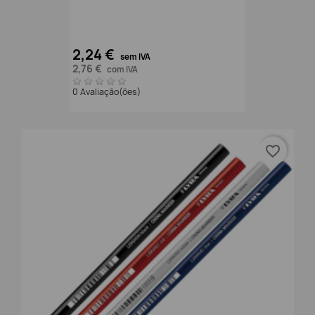
2,24 €
sem IVA
2,76 €
com IVA
0 Avaliação(ões)
favorite_border