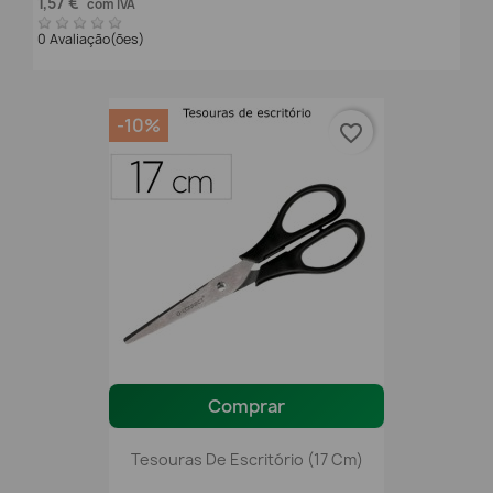
1,57 €
com IVA
0 Avaliação(ões)
-10%
favorite_border
Comprar
Tesouras De Escritório (17 Cm)