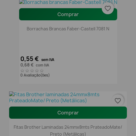
favorite_border
Comprar
Borrachas Brancas Faber-Castell 7081 N
0,55 €
sem IVA
0,68 €
com IVA
0 Avaliação(ões)
favorite_border
Comprar
Fitas Brother Laminadas 24mmx8mts PrateadoMate/
Preto (Metálicas)