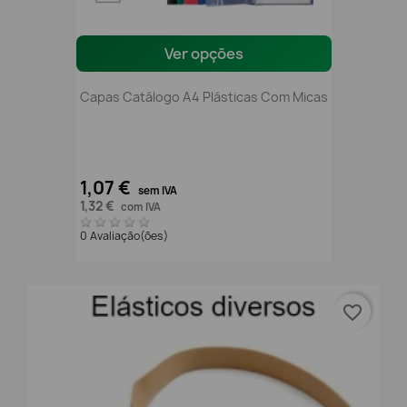
Ver opções
Capas Catálogo A4 Plásticas Com Micas
1,07 €
sem IVA
1,32 €
com IVA
0 Avaliação(ões)
favorite_border