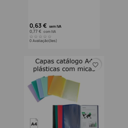
0,63 €
sem IVA
0,77 €
com IVA
0 Avaliação(ões)
favorite_border