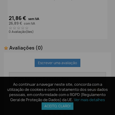
21,86 €
sem IVA
26,89 €
com IVA
0 Avaliação(ões)
Avaliações
(0)
Escrever uma avaliação
Com base em
0
avaliações
-
0
/
5
Ao continuar a navegar neste site, concorda com a
Ao continuar a navegar neste site, concorda com a
utilização de cookies e com o tratamento dos seus dados
utilização de cookies e com o tratamento dos seus dados
pessoais, em conformidade com o RGPD (Regulamento
pessoais, em conformidade com o RGPD (Regulamento
Geral de Proteção de Dados) da UE.
Geral de Proteção de Dados) da UE.
Ver mais detalhes
Ver mais detalhes
ACEITO, CLARO!
ACEITO, CLARO!
Filtrar:
(0)