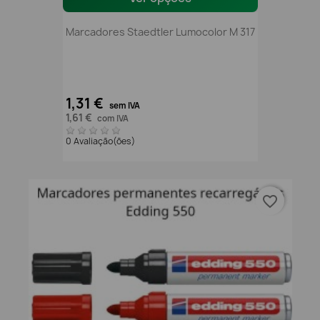
Marcadores Staedtler Lumocolor M 317
1,31 €
sem IVA
1,61 €
com IVA
0 Avaliação(ões)
favorite_border