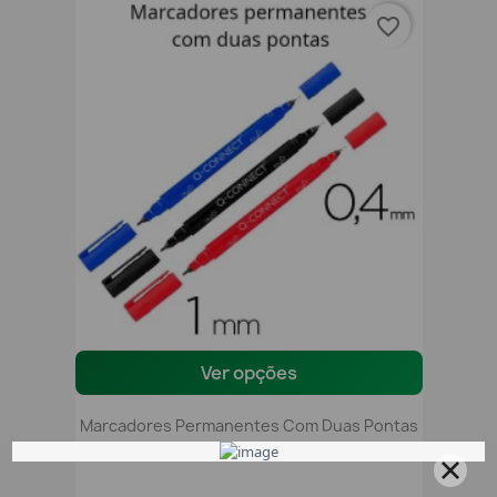
favorite_border
Ver opções
Marcadores Permanentes Com Duas Pontas