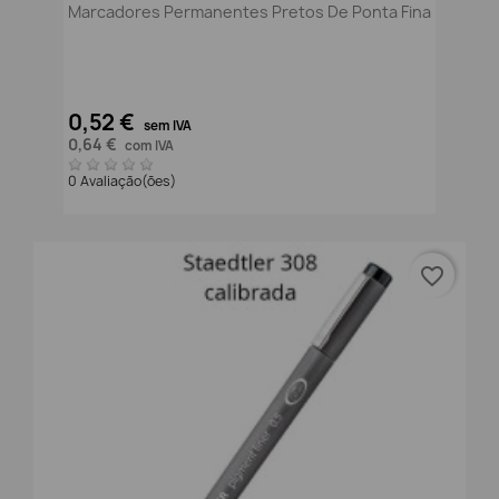
Marcadores Permanentes Pretos De Ponta Fina
0,52 €
sem IVA
0,64 €
com IVA
0 Avaliação(ões)
favorite_border