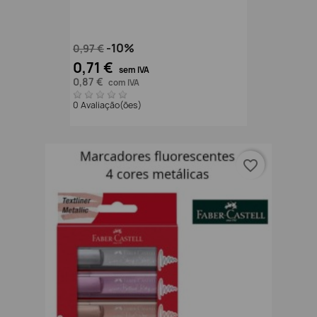
-10%
0,97 €
0,71 €
sem IVA
0,87 €
com IVA
0 Avaliação(ões)
favorite_border