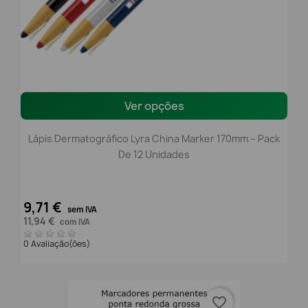
Ver opções
Lápis Dermatográfico Lyra China Marker 170mm – Pack
De 12 Unidades
9,71 €
sem IVA
11,94 €
com IVA
0 Avaliação(ões)
favorite_border