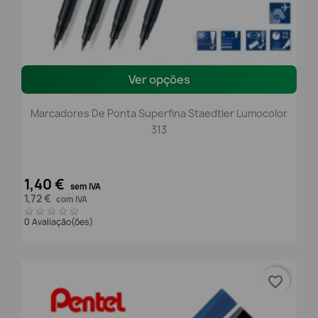
Ver opções
Marcadores De Ponta Superfina Staedtler Lumocolor
313
1,40 €
sem IVA
1,72 €
com IVA
0 Avaliação(ões)
favorite_border