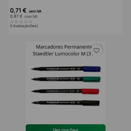
0,71 €
sem IVA
0,87 €
com IVA
0 Avaliação(ões)
favorite_border
Ver opções