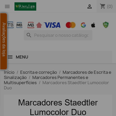
shopping_cart


(0)
Avaliações da loja
search
MENU
Início
Escrita e correção
Marcadores de Escrita e
Sinalização
Marcadores Permanentes e
Multisuperfícies
Marcadores Staedtler Lumocolor
Duo