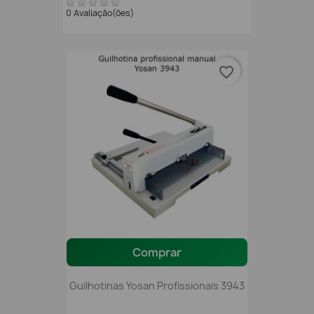
0 Avaliação(ões)
favorite_border
Comprar
Guilhotinas Yosan Profissionais 3943