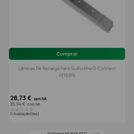
Comprar
Lâminas De Recarga Para Guilhotina Q-Connect
KF16916
28,73 €
sem IVA
35,34 €
com IVA
0 Avaliação(ões)