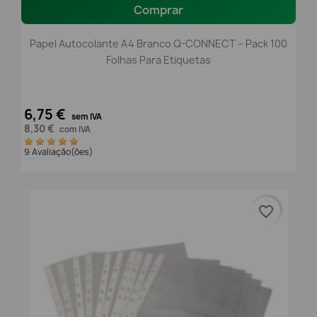
Comprar
Papel Autocolante A4 Branco Q-CONNECT – Pack 100
Folhas Para Etiquetas
6,75 €
sem IVA
8,30 €
com IVA
9 Avaliação(ões)
favorite_border