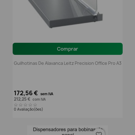
Comprar
Guilhotinas De Alavanca Leitz Precision Office Pro A3
172,56 €
sem IVA
212,25 €
com IVA
0 Avaliação(ões)
favorite_border