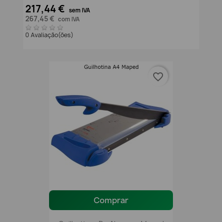
217,44 €
sem IVA
267,45 €
com IVA
0 Avaliação(ões)
favorite_border
Comprar