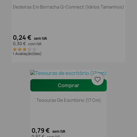
Dedeiras Em Borracha Q-Connect (Vários Tamanhos)
0,24 €
sem IVA
0,30 €
com IVA
1 Avaliação(ões)
favorite_border
Comprar
Tesouras De Escritório (17 Cm)
0,79 €
sem IVA
0,97 €