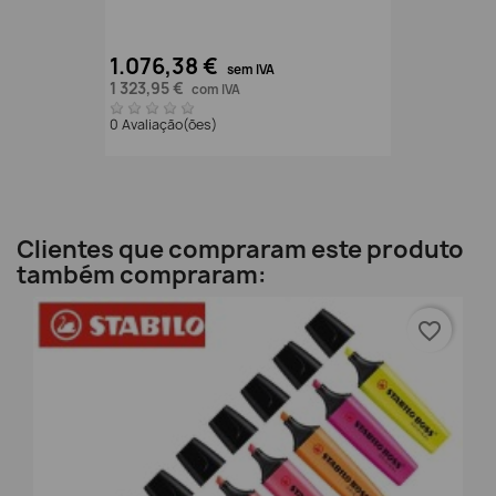
1.076,38 €
sem IVA
1 323,95 €
com IVA
0 Avaliação(ões)
Clientes que compraram este produto
também compraram:
favorite_border