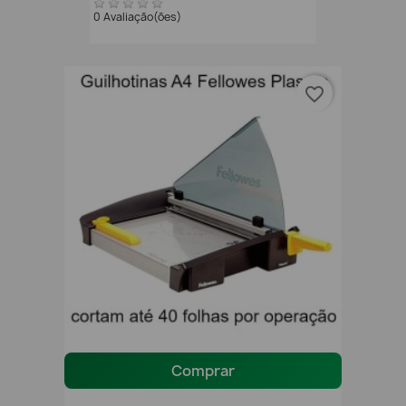
0 Avaliação(ões)
favorite_border
Comprar