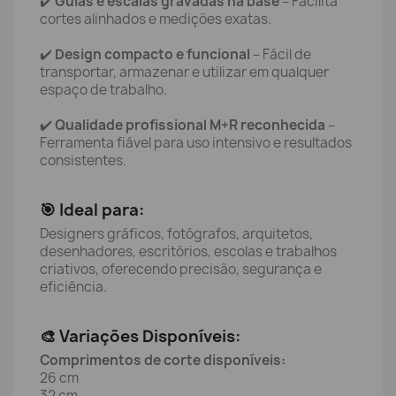
✔️
Guias e escalas gravadas na base
– Facilita
cortes alinhados e medições exatas.
✔️
Design compacto e funcional
– Fácil de
transportar, armazenar e utilizar em qualquer
espaço de trabalho.
✔️
Qualidade profissional M+R reconhecida
–
Ferramenta fiável para uso intensivo e resultados
consistentes.
🎯 Ideal para:
Designers gráficos, fotógrafos, arquitetos,
desenhadores, escritórios, escolas e trabalhos
criativos, oferecendo precisão, segurança e
eficiência.
🎨 Variações Disponíveis:
Comprimentos de corte disponíveis:
26 cm
32 cm