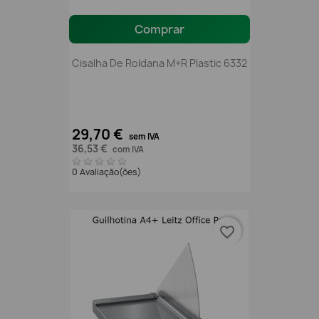
Comprar
Cisalha De Roldana M+R Plastic 6332
29,70 €
sem IVA
36,53 €
com IVA
0 Avaliação(ões)
favorite_border