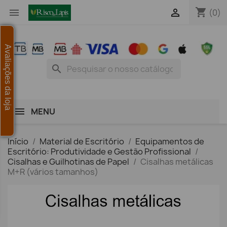
shopping_cart


(0)
Avaliações da loja
search
MENU
Início
Material de Escritório
Equipamentos de
Escritório: Produtividade e Gestão Profissional
Cisalhas e Guilhotinas de Papel
Cisalhas metálicas
M+R (vários tamanhos)