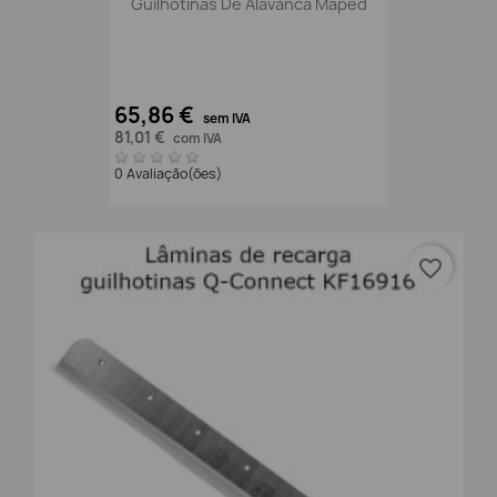
Guilhotinas De Alavanca Maped
65,86 €
sem IVA
81,01 €
com IVA
0 Avaliação(ões)
favorite_border