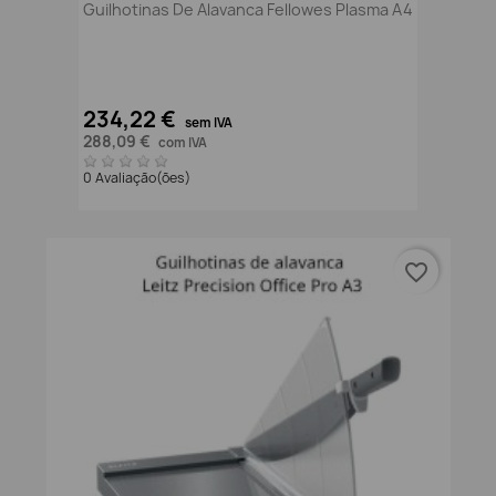
Guilhotinas De Alavanca Fellowes Plasma A4
234,22 €
sem IVA
288,09 €
com IVA
0 Avaliação(ões)
favorite_border