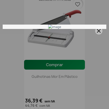
favorite_border
Comprar
Guilhotinas Mor Em Plástico
36,39 €
sem IVA
44,76 €
com IVA