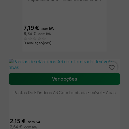
7,19 €
sem IVA
8,84 €
com IVA
0 Avaliação(ões)
favorite_border
Ver opções
Pastas De Elásticos A3 Com Lombada Flexível E Abas
2,15 €
sem IVA
2,64 €
com IVA