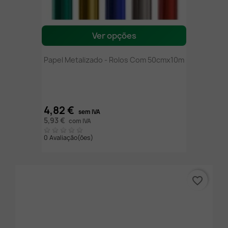
Ver opções
Papel Metalizado - Rolos Com 50cmx10m
4,82 €
sem IVA
5,93 €
com IVA
0 Avaliação(ões)
favorite_border