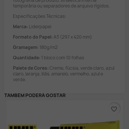
fotografia de produto, sinalética interna
temporária ou separadores de arquivo rígidos.
Especificações Técnicas:
Marca:
Liderpapel
Formato do Papel:
A3 (297 x 420 mm)
Gramagem:
180g/m2
Quantidade:
1 bloco com 10 folhas
Palete de Cores:
Creme, fúcsia, verde claro, azul
claro, laranja, lilás, amarelo, vermelho, azul e
verde.
TAMBÉM PODERÁ GOSTAR
favorite_border