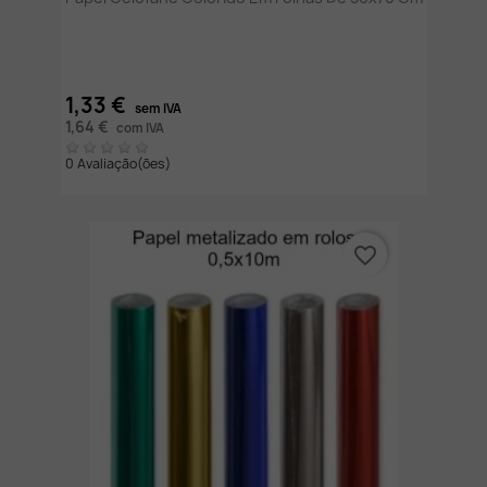
1,33 €
sem IVA
1,64 €
com IVA
0 Avaliação(ões)
favorite_border