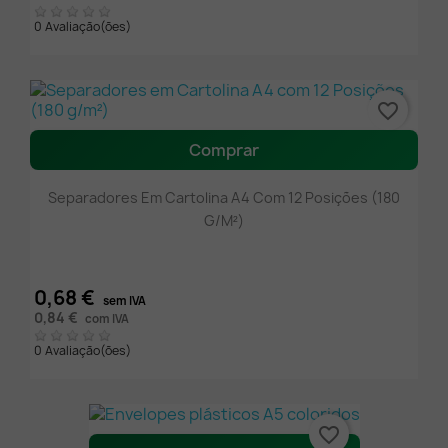
0 Avaliação(ões)
favorite_border
Comprar
Separadores Em Cartolina A4 Com 12 Posições (180
G/m²)
0,68 €
sem IVA
0,84 €
com IVA
0 Avaliação(ões)
favorite_border