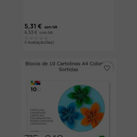
5,31 €
sem IVA
6,53 €
com IVA
0 Avaliação(ões)
favorite_border