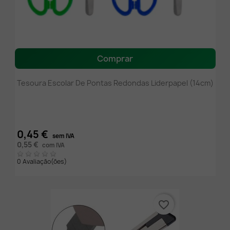
Comprar
Tesoura Escolar De Pontas Redondas Liderpapel (14cm)
0,45 €
sem IVA
0,55 €
com IVA
0 Avaliação(ões)
favorite_border