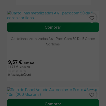
favorite_border
Comprar
Cartolinas Metalizadas A4 - Pack Com 50 De 5 Cores
Sortidas
9,57 €
sem IVA
11,77 €
com IVA
0 Avaliação(ões)
favorite_border
Comprar