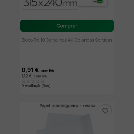
Comprar
Bloco De 10 Cartolinas A4 Coloridas Sortidas
0,91 €
sem IVA
1,12 €
com IVA
0 Avaliação(ões)
favorite_border