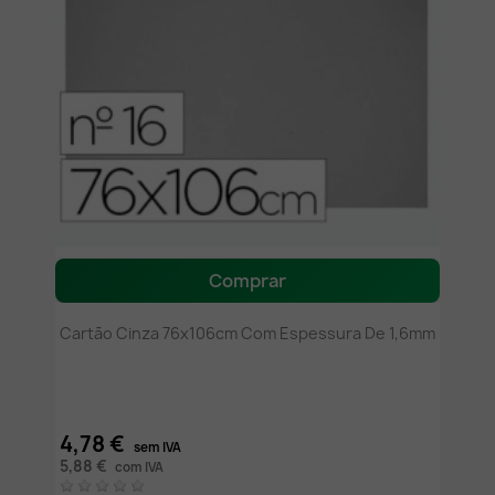
Comprar
Cartão Cinza 76x106cm Com Espessura De 1,6mm
4,78 €
sem IVA
5,88 €
com IVA