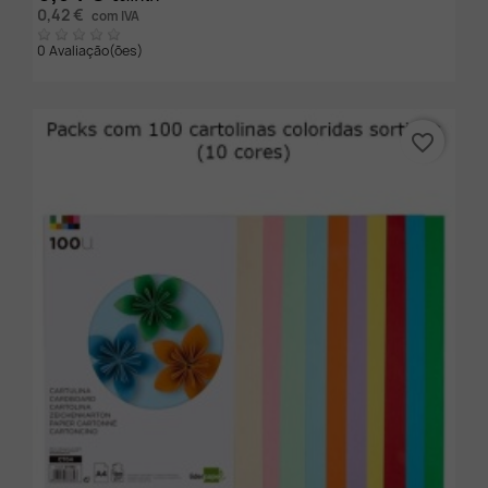
0,42 €
com IVA
0 Avaliação(ões)
favorite_border