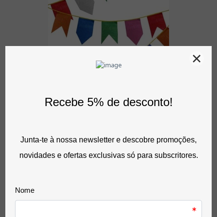
Ver opções
Papel Seda Colorido 52x76cm
0,49 €
sem IVA
0,60 €
com IVA
0 Avaliação(ões)