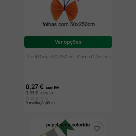
Ver opções
Papel Crepe 50x250cm - Cores Clássicas
0,27 €
sem IVA
0,33 €
com IVA
0 Avaliação(ões)
favorite_border