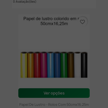
0 Avaliação(ões)
favorite_border
Ver opções
Papel De Lustro - Rolos Com 50cmx16,25m