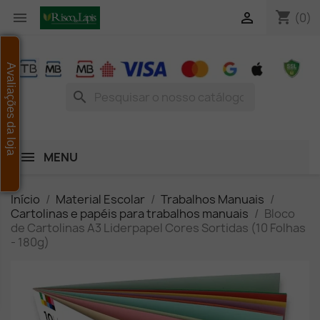
shopping_cart


(0)
Avaliações da loja
search
MENU
Início
Material Escolar
Trabalhos Manuais
Cartolinas e papéis para trabalhos manuais
Bloco
de Cartolinas A3 Liderpapel Cores Sortidas (10 Folhas
- 180g)