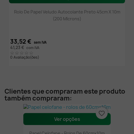
Rolo De Papel Veludo Autocolante Preto 45cm X 10m
(200 Mícrons)
33,52 €
sem IVA
41,23 €
com IVA
0 Avaliação(ões)
Clientes que compraram este produto
também compraram:
favorite_border
Ver opções
Papel Celofane - Rolos De 60cmx10m