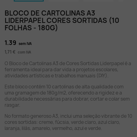
BLOCO DE CARTOLINAS A3
LIDERPAPEL CORES SORTIDAS (10
FOLHAS - 180G)
1.39
sem IVA
1,71 €
com IVA
O Bloco de Cartolinas A3 de Cores Sortidas Liderpapel é a
ferramenta ideal para dar vida a projetos escolares,
atividades artísticas e trabalhos manuais (DIY).
Este bloco contém 10 cartolinas de alta qualidade com
uma gramagem de 180g/m2, oferecendo a rigidez e a
durabilidade necessárias para dobrar, cortar e colar sem
rasgar.
No formato generoso A3, inclui uma seleção vibrante de 10
cores sortidas: creme, fúcsia, verde claro, azul claro,
laranja, lilás, amarelo, vermelho, azul e verde.