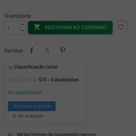
Quantidade

favorite_border
ADICIONAR AO CARRINHO
Partilhar
Classificação total
:
0
/
5
-
0
avaliações
Ver classificações
Adicionar avaliação
Ver avaliação
Várias formas de pagamento seguro