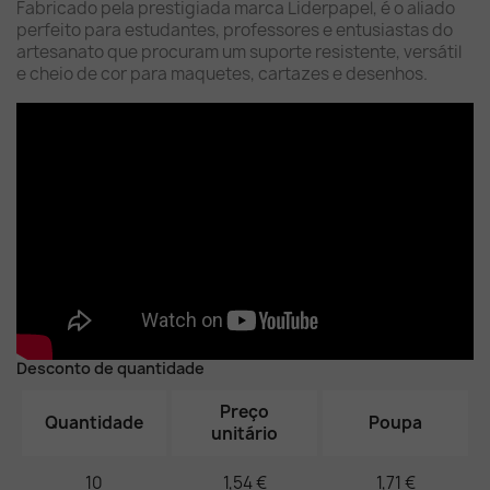
Fabricado pela prestigiada marca Liderpapel, é o aliado
perfeito para estudantes, professores e entusiastas do
artesanato que procuram um suporte resistente, versátil
e cheio de cor para maquetes, cartazes e desenhos.
Desconto de quantidade
Preço
Quantidade
Poupa
unitário
10
1,54 €
1,71 €