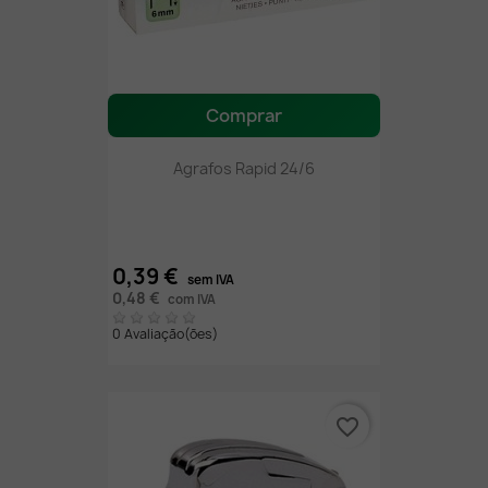
Comprar
Agrafos Rapid 24/6
0,39 €
sem IVA
0,48 €
com IVA
0 Avaliação(ões)
favorite_border