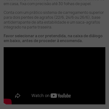
em casa, fixa com precisão até 30 folhas de papel.
Conta com um prático sistema de carregamento superior
para dois pentes de agrafos (22/6, 24/6 ou 26/6), base
antiderrapante de alta estabilidade e um saca-agrafos
integrado na parte traseira.
Favor selecionar a cor pretendida, na caixa de diálogo
em baixo, antes de proceder à encomenda.