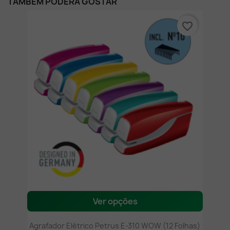
TAMBÉM PODERÁ GOSTAR
favorite_border
Ver opções
Agrafador Elétrico Petrus E-310 WOW (12 Folhas)