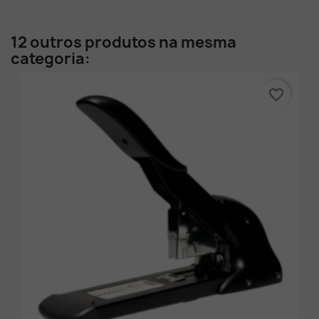
12 outros produtos na mesma
categoria:
favorite_border