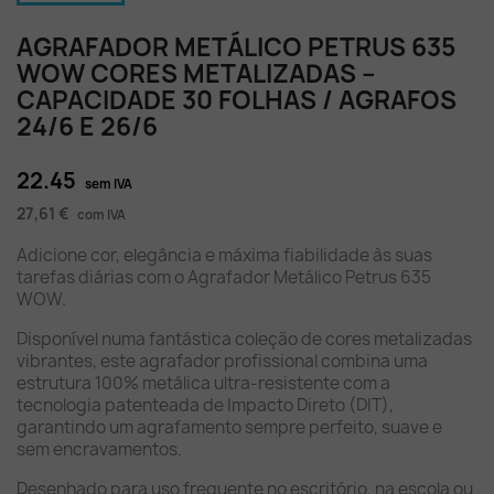
AGRAFADOR METÁLICO PETRUS 635
WOW CORES METALIZADAS –
CAPACIDADE 30 FOLHAS / AGRAFOS
24/6 E 26/6
22.45
sem IVA
27,61 €
com IVA
Adicione cor, elegância e máxima fiabilidade às suas
tarefas diárias com o Agrafador Metálico Petrus 635
WOW.
Disponível numa fantástica coleção de cores metalizadas
vibrantes, este agrafador profissional combina uma
estrutura 100% metálica ultra-resistente com a
tecnologia patenteada de Impacto Direto (DIT),
garantindo um agrafamento sempre perfeito, suave e
sem encravamentos.
Desenhado para uso frequente no escritório, na escola ou