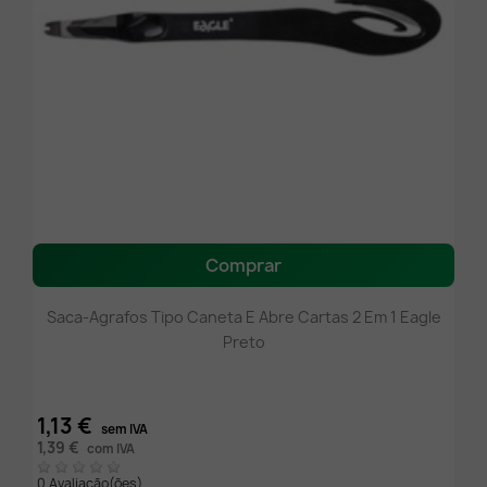
Comprar
Saca-Agrafos Tipo Caneta E Abre Cartas 2 Em 1 Eagle
Preto
1,13 €
sem IVA
1,39 €
com IVA
0 Avaliação(ões)