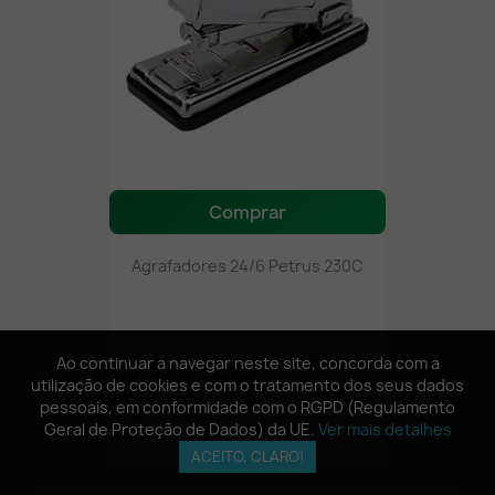
Comprar
Agrafadores 24/6 Petrus 230C
Ao continuar a navegar neste site, concorda com a
Ao continuar a navegar neste site, concorda com a
42,98 €
sem IVA
utilização de cookies e com o tratamento dos seus dados
utilização de cookies e com o tratamento dos seus dados
52,87 €
com IVA
pessoais, em conformidade com o RGPD (Regulamento
pessoais, em conformidade com o RGPD (Regulamento
Geral de Proteção de Dados) da UE.
Geral de Proteção de Dados) da UE.
Ver mais detalhes
Ver mais detalhes
0 Avaliação(ões)
ACEITO, CLARO!
ACEITO, CLARO!