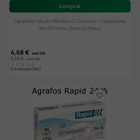
Comprar
Agrafador Alicate Metálico Q-Connect – Capacidade
Até 50 Folhas (Sistema Plano)
4,68 €
sem IVA
5,76 €
com IVA
0 Avaliação(ões)
favorite_border