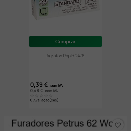
Comprar
Agrafos Rapid 24/6
0,39 €
sem IVA
0,48 €
com IVA
0 Avaliação(ões)
favorite_border