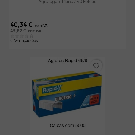
Agrafagem Plana / 40 Folhas
40,34 €
sem IVA
49,62 €
com IVA
0 Avaliação(ões)
favorite_border