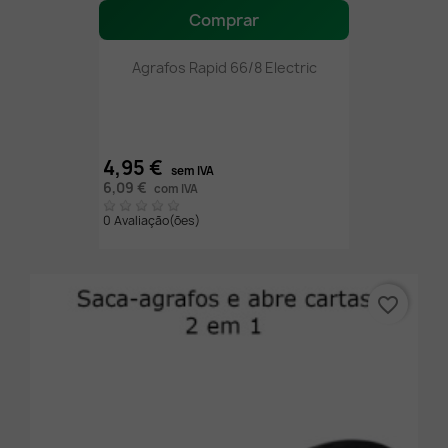
Comprar
Agrafos Rapid 66/8 Electric
4,95 €
sem IVA
6,09 €
com IVA
0 Avaliação(ões)
favorite_border