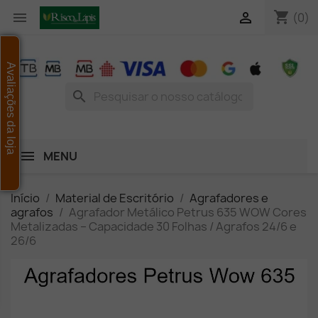
shopping_cart


(0)
Avaliações da loja
search
MENU
Início
Material de Escritório
Agrafadores e
agrafos
Agrafador Metálico Petrus 635 WOW Cores
Metalizadas – Capacidade 30 Folhas / Agrafos 24/6 e
26/6