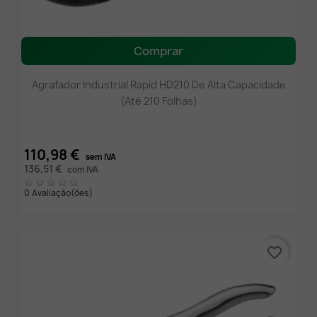
Comprar
Agrafador Industrial Rapid HD210 De Alta Capacidade
(Até 210 Folhas)
110,98 €
sem IVA
136,51 €
com IVA
0 Avaliação(ões)
favorite_border