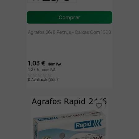
Comprar
Agrafos 26/6 Petrus - Caixas Com 1000
1,03 €
sem IVA
1,27 €
com IVA
0 Avaliação(ões)
favorite_border