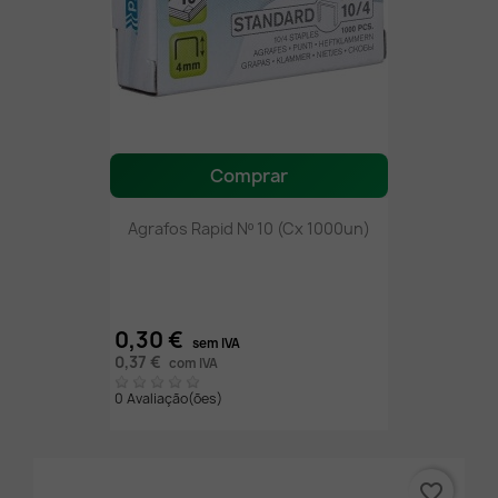
Comprar
Agrafos Rapid Nº 10 (Cx 1000un)
0,30 €
sem IVA
0,37 €
com IVA
0 Avaliação(ões)
favorite_border