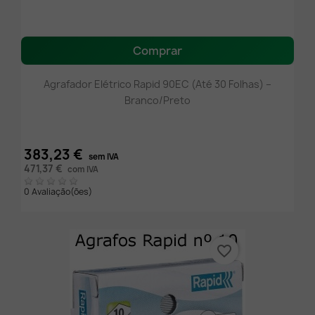
Comprar
Agrafador Elétrico Rapid 90EC (Até 30 Folhas) –
Branco/Preto
383,23 €
sem IVA
471,37 €
com IVA
0 Avaliação(ões)
favorite_border