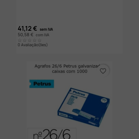
41,12 €
sem IVA
50,58 €
com IVA
0 Avaliação(ões)
favorite_border