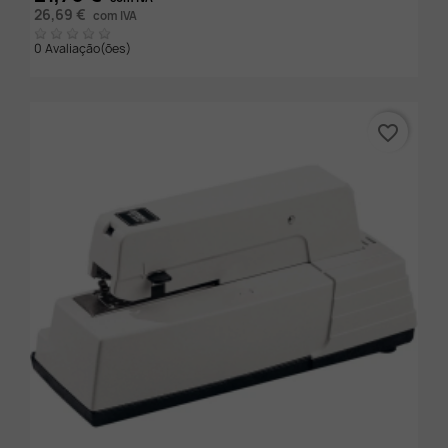
26,69 €
com IVA
0 Avaliação(ões)
favorite_border