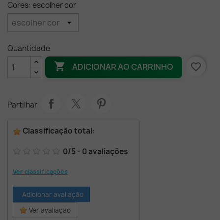
Cores: escolher cor
Quantidade

favorite_border
ADICIONAR AO CARRINHO
Partilhar
Classificação total
:
0
/
5
-
0
avaliações
Ver classificações
Adicionar avaliação
Ver avaliação