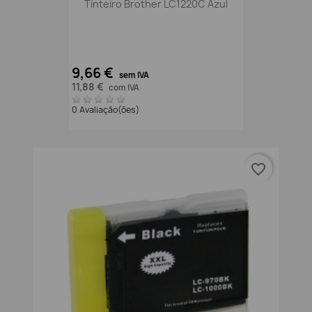
Tinteiro Brother LC1220C Azul
9,66 €
sem IVA
11,88 €
com IVA
0 Avaliação(ões)
favorite_border