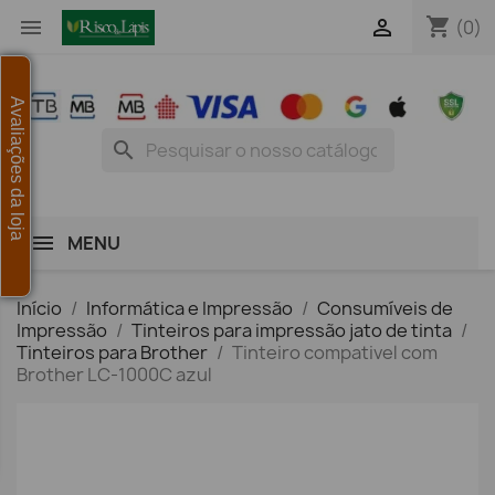
shopping_cart


(0)
Avaliações da loja
search
MENU
Início
Informática e Impressão
Consumíveis de
Impressão
Tinteiros para impressão jato de tinta
Tinteiros para Brother
Tinteiro compativel com
Brother LC-1000C azul