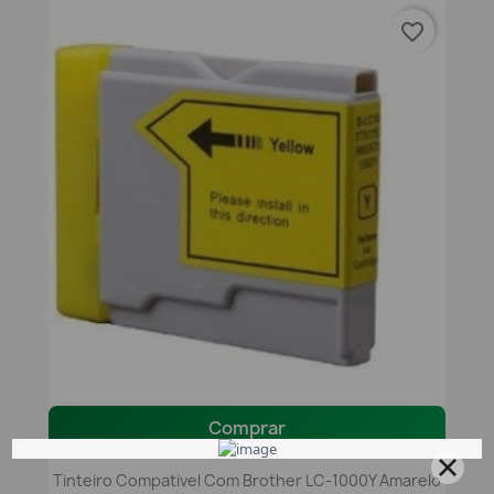
favorite_border
Comprar
Tinteiro Compativel Com Brother LC-1000Y Amarelo