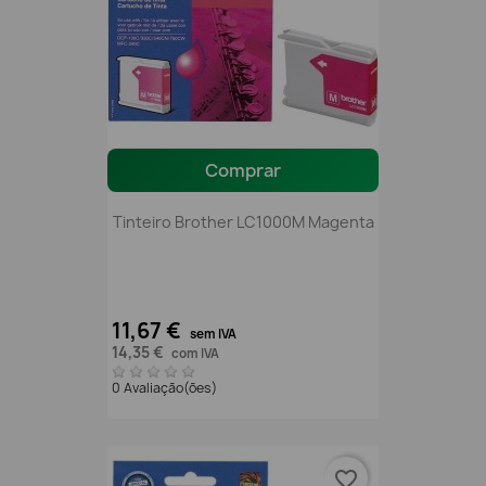
Comprar
Tinteiro Brother LC1000M Magenta
11,67 €
sem IVA
14,35 €
com IVA
0 Avaliação(ões)
favorite_border