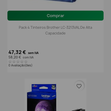
Comprar
Pack 4 Tinteiros Brother LC-3213VAL De Alta
Capacidade
47,32 €
sem IVA
58,20 €
com IVA
0 Avaliação(ões)
favorite_border