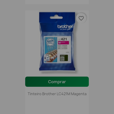
favorite_border
Comprar
Tinteiro Brother LC421M Magenta