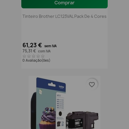
Comprar
Tinteiro Brother LC123VAL Pack De 4 Cores
61,23 €
sem IVA
75,31 €
com IVA
0 Avaliação(ões)
favorite_border