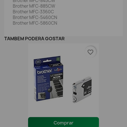
Brother MFC-845CW
Brother MFC-885CW
Brother MFC-3360C
Brother MFC-5460CN
Brother MFC-5860CN
TAMBÉM PODERÁ GOSTAR
favorite_border
Comprar