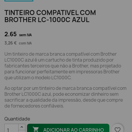
TINTEIRO COMPATIVEL COM
BROTHER LC-1000C AZUL
2.65
sem IVA
3,26 €
com IVA
Um tinteiro de marca branca compatível com Brother
LC1000C azul é um cartucho de tinta produzido por
fabricantes terceiros que não a Brother, mas projetado
para funcionar perfeitamente em impressoras Brother
que utilizam o modelo LC1000C.
Ao optar por um tinteiro de marca branca compatível com
Brother LC1000C azul, pode economizar dinheiro sem
sacrificar a qualidade da impressão, desde que compre
de fornecedores confiáveis.
Quantidade

favorite_border
ADICIONAR AO CARRINHO