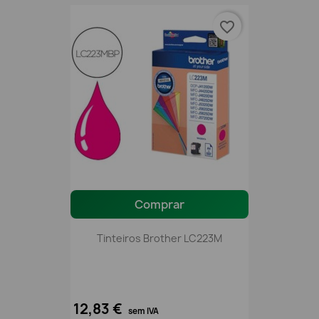
favorite_border
Comprar
Tinteiros Brother LC223M
12,83 €
sem IVA