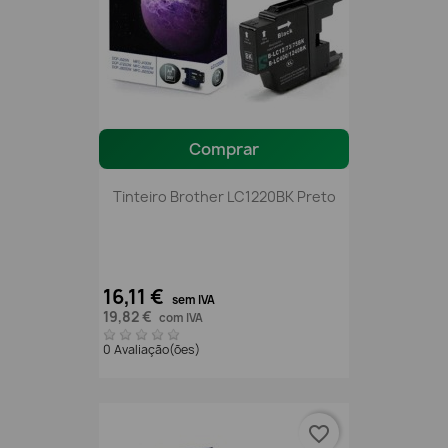
Comprar
Tinteiro Brother LC1220BK Preto
16,11 €
sem IVA
19,82 €
com IVA
0 Avaliação(ões)
favorite_border