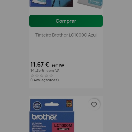
Comprar
Tinteiro Brother LC1000C Azul
11,67 €
sem IVA
14,35 €
com IVA
0 Avaliação(ões)
favorite_border