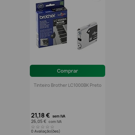
Comprar
Tinteiro Brother LC1000BK Preto
21,18 €
sem IVA
26,05 €
com IVA
0 Avaliação(ões)