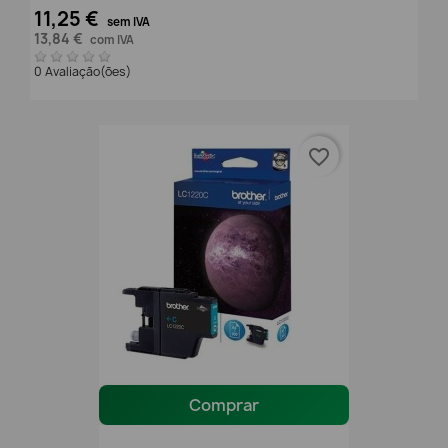
11,25 €
sem IVA
13,84 €
com IVA
0 Avaliação(ões)
favorite_border
Comprar