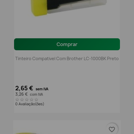
Comprar
Tinteiro Compativel Com Brother LC-1000BK Preto
2,65 €
sem IVA
3,26 €
com IVA
0 Avaliação(ões)
favorite_border