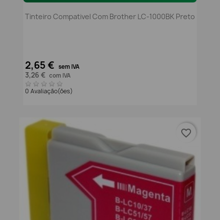
Tinteiro Compativel Com Brother LC-1000BK Preto
2,65 €
sem IVA
3,26 €
com IVA
0 Avaliação(ões)
favorite_border