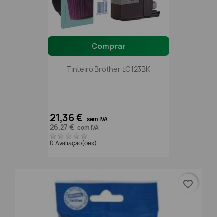
Comprar
Tinteiro Brother LC123BK
21,36 €
sem IVA
26,27 €
com IVA
0 Avaliação(ões)
favorite_border