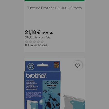
Tinteiro Brother LC1000BK Preto
21,18 €
sem IVA
26,05 €
com IVA
0 Avaliação(ões)
favorite_border