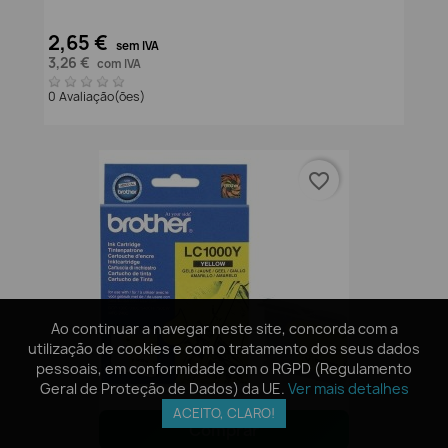
2,65 €
sem IVA
3,26 €
com IVA
0 Avaliação(ões)
favorite_border
Ao continuar a navegar neste site, concorda com a
Ao continuar a navegar neste site, concorda com a
utilização de cookies e com o tratamento dos seus dados
utilização de cookies e com o tratamento dos seus dados
pessoais, em conformidade com o RGPD (Regulamento
pessoais, em conformidade com o RGPD (Regulamento
Geral de Proteção de Dados) da UE.
Geral de Proteção de Dados) da UE.
Ver mais detalhes
Ver mais detalhes
ACEITO, CLARO!
ACEITO, CLARO!
Comprar