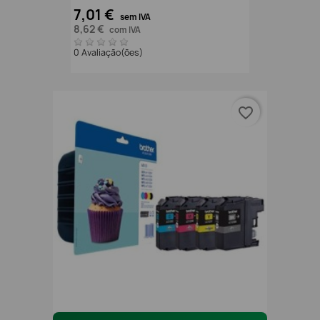
7,01 €
sem IVA
8,62 €
com IVA
0 Avaliação(ões)
favorite_border