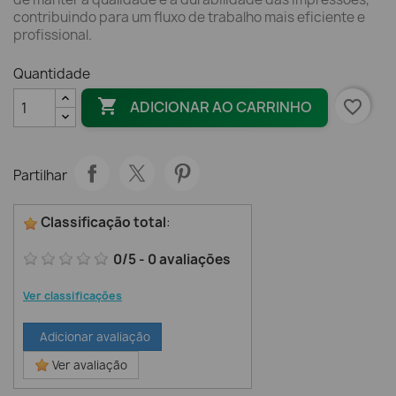
contribuindo para um fluxo de trabalho mais eficiente e
profissional.
Quantidade

favorite_border
ADICIONAR AO CARRINHO
Partilhar
Classificação total
:
0
/
5
-
0
avaliações
Ver classificações
Adicionar avaliação
Ver avaliação