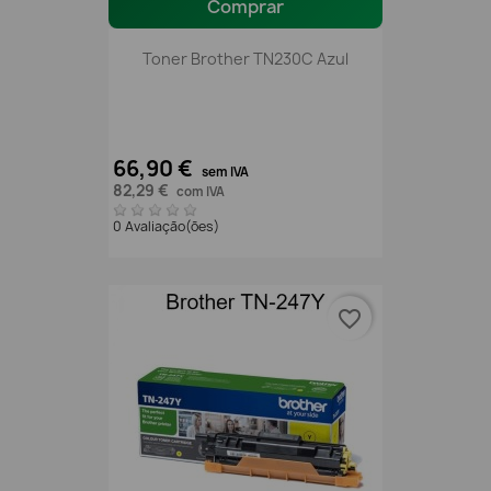
Comprar
Toner Brother TN230C Azul
66,90 €
sem IVA
82,29 €
com IVA
0 Avaliação(ões)
favorite_border