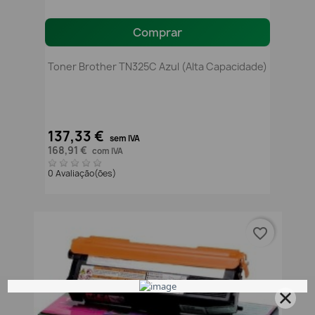
Comprar
Toner Brother TN325C Azul (alta Capacidade)
137,33 €
sem IVA
168,91 €
com IVA
0 Avaliação(ões)
favorite_border