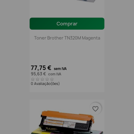
Comprar
Toner Brother TN320M Magenta
77,75 €
sem IVA
95,63 €
com IVA
0 Avaliação(ões)
favorite_border