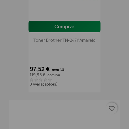
Comprar
Toner Brother TN-247Y Amarelo
97,52 €
sem IVA
119,95 €
com IVA
0 Avaliação(ões)
favorite_border