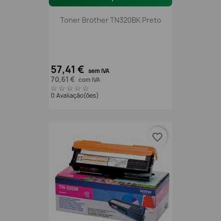
Toner Brother TN320BK Preto
57,41 €
sem IVA
70,61 €
com IVA
0 Avaliação(ões)
favorite_border