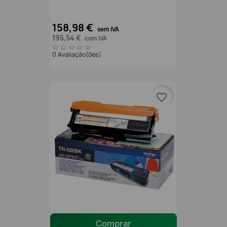
158,98 €
sem IVA
195,54 €
com IVA
0 Avaliação(ões)
favorite_border
Comprar