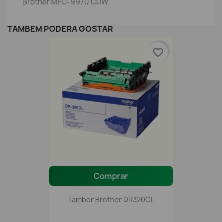
Brother MFC-9970 CDW
TAMBÉM PODERÁ GOSTAR
favorite_border
Comprar
Tambor Brother DR320CL