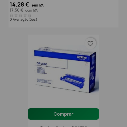
14,28 €
sem IVA
17,56 €
com IVA
0 Avaliação(ões)
favorite_border
Comprar