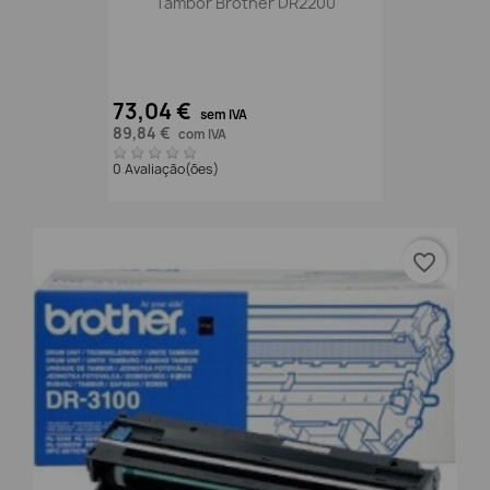
Tambor Brother DR2200
73,04 €
sem IVA
89,84 €
com IVA
0 Avaliação(ões)
favorite_border