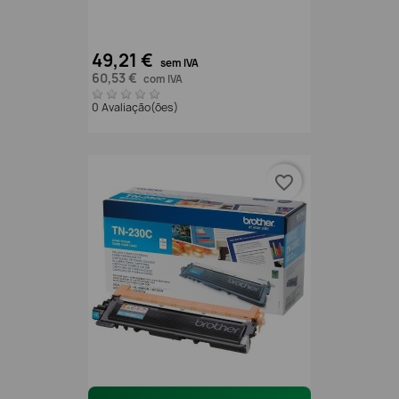
49,21 €
sem IVA
60,53 €
com IVA
0 Avaliação(ões)
favorite_border