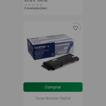
85,18 €
com IVA
0 Avaliação(ões)
favorite_border
Comprar
Toner Brother TN2110