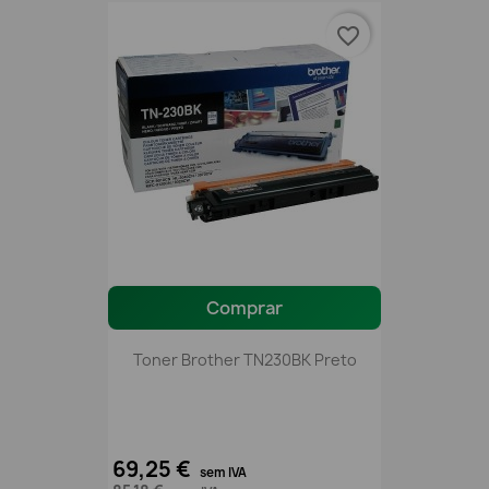
favorite_border
Comprar
Toner Brother TN230BK Preto
69,25 €
sem IVA