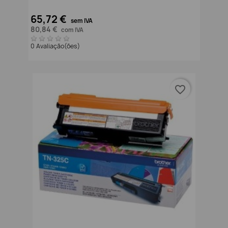
65,72 €
sem IVA
80,84 €
com IVA
0 Avaliação(ões)
favorite_border