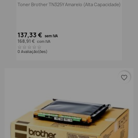
Toner Brother TN325Y Amarelo (alta Capacidade)
137,33 €
sem IVA
168,91 €
com IVA
0 Avaliação(ões)
favorite_border