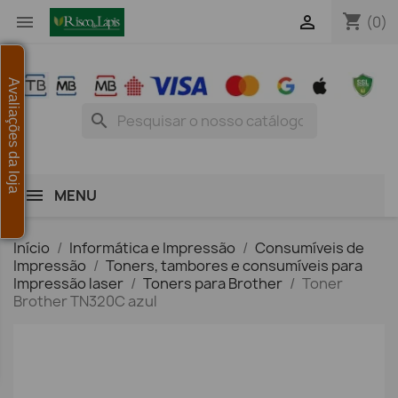
shopping_cart


(0)
Avaliações da loja
search
MENU
Início
Informática e Impressão
Consumíveis de
Impressão
Toners, tambores e consumíveis para
Impressão laser
Toners para Brother
Toner
Brother TN320C azul