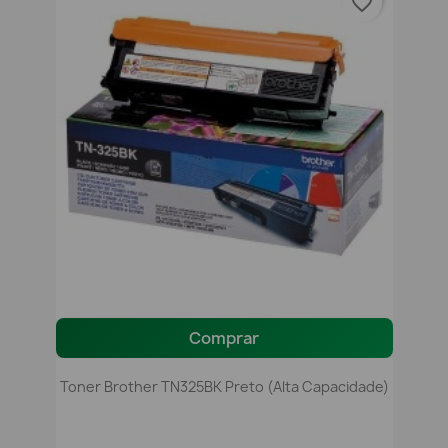
favorite_border
Comprar
Toner Brother TN325BK Preto (alta Capacidade)