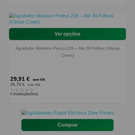
Ver opções
Agrafador Metálico Petrus 226 – Até 30 Folhas (Várias
Cores)
29,91 €
sem IVA
36,79 €
com IVA
0 Avaliação(ões)
Comprar