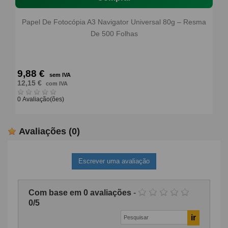
Papel De Fotocópia A3 Navigator Universal 80g – Resma
De 500 Folhas
9,88 €
sem IVA
12,15 €
com IVA
0 Avaliação(ões)
Avaliações
(0)
Escrever uma avaliação
Com base em
0
avaliações
-
0
/
5