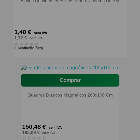
Blocos De Notas Adesivas Post -It Z-Notes Da 3M
1,40 €
sem IVA
1,72 €
com IVA
0 Avaliação(ões)
Comprar
Quadros Brancos Magnéticos 200x100 Cm
150,48 €
sem IVA
185,09 €
com IVA