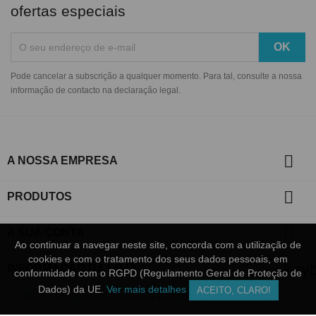
ofertas especiais
Pode cancelar a subscrição a qualquer momento. Para tal, consulte a nossa
informação de contacto na declaração legal.

A NOSSA EMPRESA

PRODUTOS

A SUA CONTA
Ao continuar a navegar neste site, concorda com a utilização de
Ao continuar a navegar neste site, concorda com a utilização de
cookies e com o tratamento dos seus dados pessoais, em
cookies e com o tratamento dos seus dados pessoais, em
key
INFORMAÇÃO DA LOJA
conformidade com o RGPD (Regulamento Geral de Proteção de
conformidade com o RGPD (Regulamento Geral de Proteção de
Dados) da UE.
Dados) da UE.
Ver mais detalhes
Ver mais detalhes
ACEITO, CLARO!
ACEITO, CLARO!
© 2026 - Software de comércio eletrónico por PrestaShop™