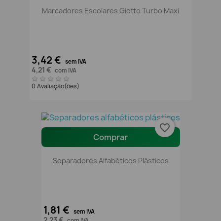
Marcadores Escolares Giotto Turbo Maxi
3,42 €
sem IVA
4,21 €
com IVA
0 Avaliação(ões)
favorite_border
Comprar
Separadores Alfabéticos Plásticos
1,81 €
sem IVA
2,23 €
com IVA