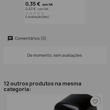
0,35 €
sem IVA
0,43 €
com IVA
0 Avaliação(ões)
Comentários (0)
De momento, sem avaliações.
12 outros produtos na mesma
categoria:
favorite_border