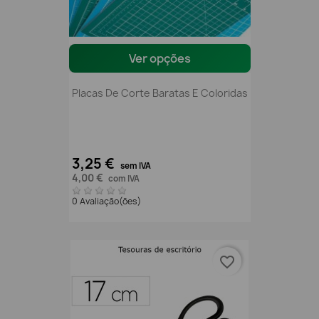
Ver opções
Placas De Corte Baratas E Coloridas
3,25 €
sem IVA
4,00 €
com IVA
0 Avaliação(ões)
favorite_border