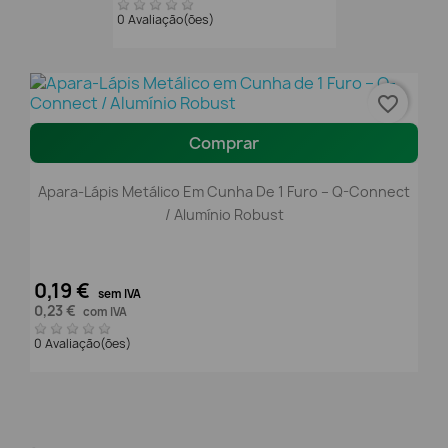
0 Avaliação(ões)
favorite_border
Comprar
Apara-Lápis Metálico Em Cunha De 1 Furo – Q-Connect
/ Alumínio Robust
0,19 €
sem IVA
0,23 €
com IVA
0 Avaliação(ões)