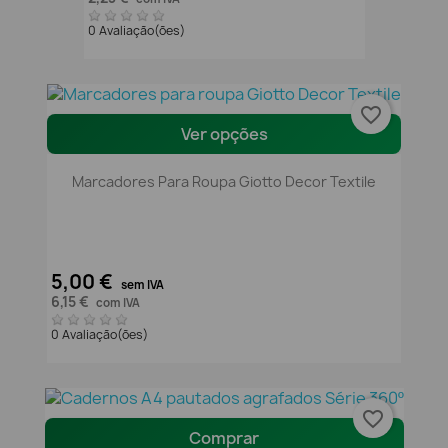
0 Avaliação(ões)
favorite_border
Ver opções
Marcadores Para Roupa Giotto Decor Textile
5,00 €
sem IVA
6,15 €
com IVA
0 Avaliação(ões)
favorite_border
Comprar