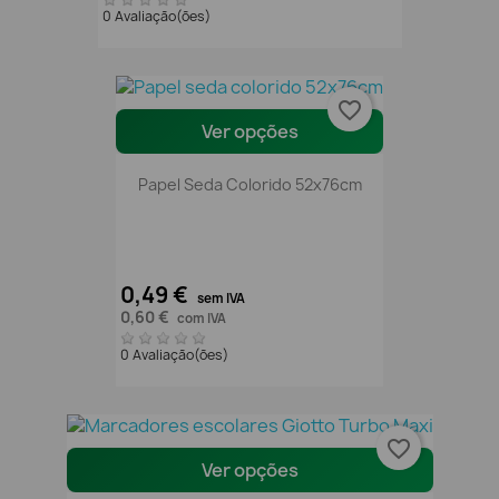
0 Avaliação(ões)
favorite_border
Ver opções
Papel Seda Colorido 52x76cm
0,49 €
sem IVA
0,60 €
com IVA
0 Avaliação(ões)
favorite_border
Ver opções