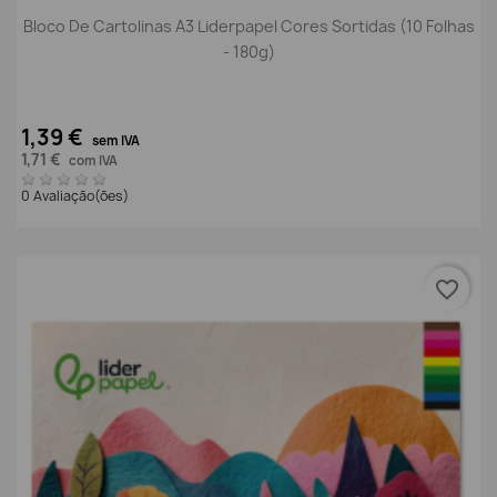
Bloco De Cartolinas A3 Liderpapel Cores Sortidas (10 Folhas
- 180g)
1,39 €
sem IVA
1,71 €
com IVA
0 Avaliação(ões)
favorite_border