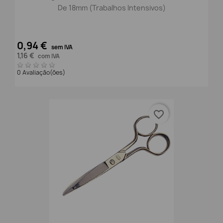
De 18mm (Trabalhos Intensivos)
0,94 €
sem IVA
1,16 €
com IVA
0 Avaliação(ões)
favorite_border