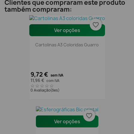
Clientes que compraram este produto
também compraram:
favorite_border
Ver opções
Cartolinas A3 Coloridas Guarro
9,72 €
sem IVA
11,96 €
com IVA
0 Avaliação(ões)
favorite_border
Ver opções