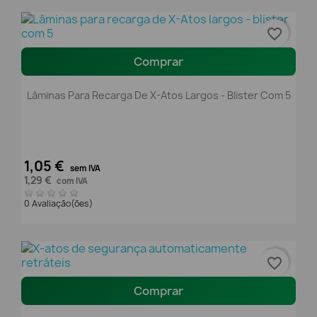
favorite_border
Comprar
Lâminas Para Recarga De X-Atos Largos - Blister Com 5
1,05 €
sem IVA
1,29 €
com IVA
0 Avaliação(ões)
favorite_border
Comprar