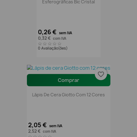
Esferográficas Bic Cristal
0,26 €
sem IVA
0,32 €
com IVA
0 Avaliação(ões)
favorite_border
Comprar
Lápis De Cera Giotto Com 12 Cores
2,05 €
sem IVA
2,52 €
com IVA