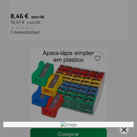
8,46 €
sem IVA
10,41 €
com IVA
0 Avaliação(ões)
favorite_border
Comprar