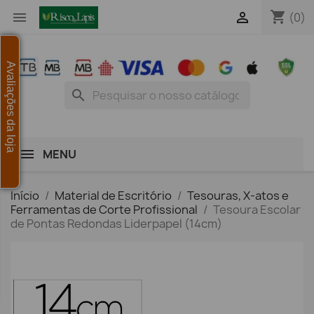
shopping_cart


(0)
Avaliações da loja
search
MENU
Início
Material de Escritório
Tesouras, X-atos e
Ferramentas de Corte Profissional
Tesoura Escolar
de Pontas Redondas Liderpapel (14cm)