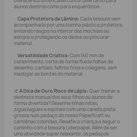
oferecendo um encaixe confortável tanto para
alunos destros como para esquerdinos.
Capa Protetora de Lâmina:
Cada tesoura vem
acompanhada por uma bainha plástica protetora,
evitando rasgos no interior das mochilas ou
estojos e protegendo os dedos ao procurar
material.
Versatilidade Criativa:
Com 140 mm de
comprimento, corta de forma fluida folhas de
desenho, cartões, feltros finos e colagens, sem
mastigar as bordas do material.
🎨
A Dica de Ouro Risco de Lápis:
Quer treinar a
destreza manual dos seus filhos ou alunos de
forma divertida? Desenhe linhas retas,
ziguezagues e espirais com uma caneta preta
grossa num pedaço do nosso Papel Kraft ou
cartolinas coloridas. Desafie a criança a seguir o
caminho com a tesoura Liderpapel. Além de ser
uma atividade super relaxante, os pedaços