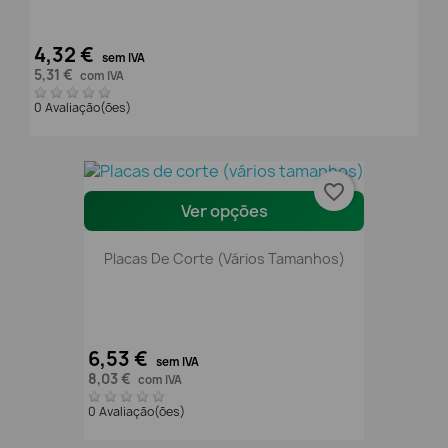
4,32 €
sem IVA
5,31 €
com IVA
0 Avaliação(ões)
favorite_border
Ver opções
Placas De Corte (vários Tamanhos)
6,53 €
sem IVA
8,03 €
com IVA
0 Avaliação(ões)