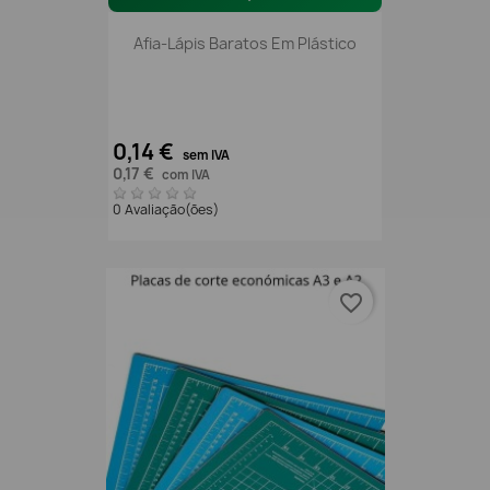
Afia-Lápis Baratos Em Plástico
0,14 €
sem IVA
0,17 €
com IVA
0 Avaliação(ões)
favorite_border