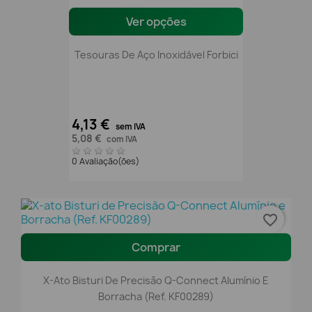
Ver opções
Tesouras De Aço Inoxidável Forbici
4,13 €
sem IVA
5,08 €
com IVA
0 Avaliação(ões)
favorite_border
Comprar
X-Ato Bisturi De Precisão Q-Connect Alumínio E
Borracha (Ref. KF00289)