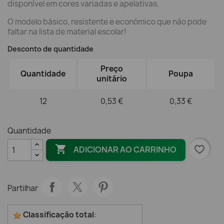
disponível em cores variadas e apelativas.
O modelo básico, resistente e económico que não pode
faltar na lista de material escolar!
Desconto de quantidade
Preço
Quantidade
Poupa
unitário
12
0,53 €
0,33 €
Quantidade

favorite_border
ADICIONAR AO CARRINHO
Partilhar
Classificação total
: