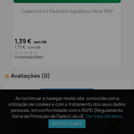
Cadernos A4 Pautados Agrafados Série 360º
1,39 €
sem IVA
1,71 €
com IVA
0 Avaliação(ões)
Avaliações
(0)
Escrever uma avaliação
Ao continuar a navegar neste site, concorda com a
Ao continuar a navegar neste site, concorda com a
utilização de cookies e com o tratamento dos seus dados
utilização de cookies e com o tratamento dos seus dados
pessoais, em conformidade com o RGPD (Regulamento
pessoais, em conformidade com o RGPD (Regulamento
Com base em
0
avaliações
-
Geral de Proteção de Dados) da UE.
Geral de Proteção de Dados) da UE.
Ver mais detalhes
Ver mais detalhes
0
/
5
ACEITO, CLARO!
ACEITO, CLARO!