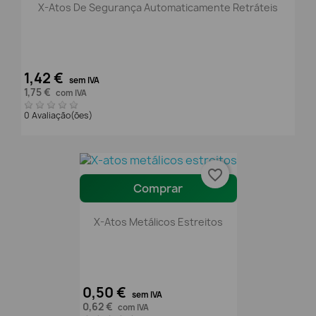
X-Atos De Segurança Automaticamente Retráteis
1,42 €
sem IVA
1,75 €
com IVA
0 Avaliação(ões)
favorite_border
Comprar
X-Atos Metálicos Estreitos
0,50 €
sem IVA
0,62 €
com IVA