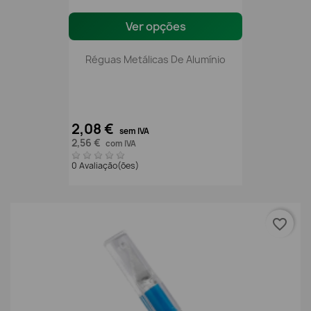
Ver opções
Réguas Metálicas De Alumínio
2,08 €
sem IVA
2,56 €
com IVA
0 Avaliação(ões)
favorite_border