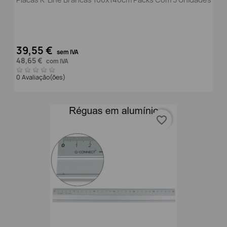
39,55 €
sem IVA
48,65 €
com IVA
0 Avaliação(ões)
favorite_border