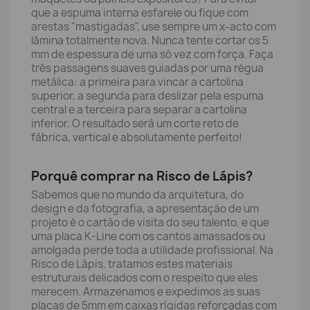
que a espuma interna esfarele ou fique com
arestas "mastigadas", use sempre um x-acto com
lâmina totalmente nova. Nunca tente cortar os 5
mm de espessura de uma só vez com força. Faça
três passagens suaves guiadas por uma régua
metálica: a primeira para vincar a cartolina
superior, a segunda para deslizar pela espuma
central e a terceira para separar a cartolina
inferior. O resultado será um corte reto de
fábrica, vertical e absolutamente perfeito!
Porquê comprar na Risco de Lápis?
Sabemos que no mundo da arquitetura, do
design e da fotografia, a apresentação de um
projeto é o cartão de visita do seu talento, e que
uma placa K-Line com os cantos amassados ou
amolgada perde toda a utilidade profissional. Na
Risco de Lápis, tratamos estes materiais
estruturais delicados com o respeito que eles
merecem. Armazenamos e expedimos as suas
placas de 5mm em caixas rígidas reforçadas com