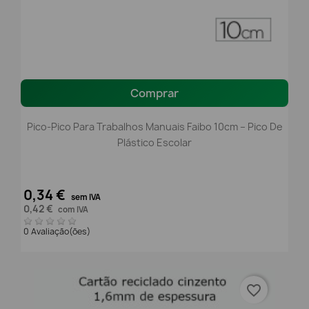
Comprar
Pico-Pico Para Trabalhos Manuais Faibo 10cm – Pico De
Plástico Escolar
0,34 €
sem IVA
0,42 €
com IVA
0 Avaliação(ões)
favorite_border