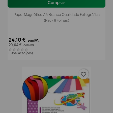
Comprar
Papel Magnético A4 Branco Qualidade Fotográfica
(Pack 8 Folhas)
24,10 €
sem IVA
29,64 €
com IVA
0 Avaliação(ões)
favorite_border