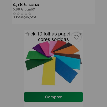
4,78 €
sem IVA
5,88 €
com IVA
0 Avaliação(ões)
favorite_border
Comprar