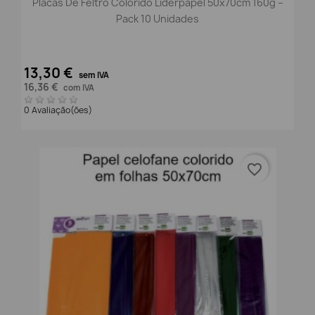
Placas De Feltro Colorido Liderpapel 50x70cm 160g –
Pack 10 Unidades
13,30 €
sem IVA
16,36 €
com IVA
0 Avaliação(ões)
favorite_border