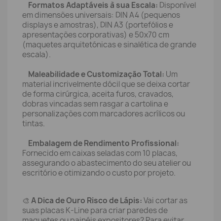
Formatos Adaptáveis à sua Escala:
Disponível
em dimensões universais: DIN A4 (pequenos
displays e amostras), DIN A3 (portefólios e
apresentações corporativas) e 50x70 cm
(maquetes arquitetónicas e sinalética de grande
escala).
Maleabilidade e Customização Total:
Um
material incrivelmente dócil que se deixa cortar
de forma cirúrgica, aceita furos, cravados,
dobras vincadas sem rasgar a cartolina e
personalizações com marcadores acrílicos ou
tintas.
Embalagem de Rendimento Profissional:
Fornecido em caixas seladas com 10 placas,
assegurando o abastecimento do seu atelier ou
escritório e otimizando o custo por projeto.
🎨
A Dica de Ouro Risco de Lápis:
Vai cortar as
suas placas K-Line para criar paredes de
maquetes ou painéis expositores? Para evitar