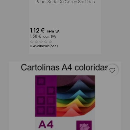
Papel Seda De Cores Sortidas
1,12 €
sem IVA
1,38 €
com IVA
0 Avaliação(ões)
favorite_border