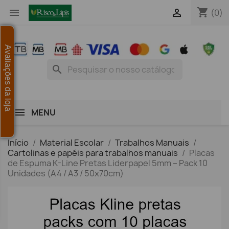
shopping_cart


(0)
Avaliações da loja
search
MENU
Início
Material Escolar
Trabalhos Manuais
Cartolinas e papéis para trabalhos manuais
Placas
de Espuma K-Line Pretas Liderpapel 5mm – Pack 10
Unidades (A4 / A3 / 50x70cm)