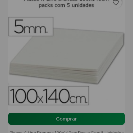
favorite_border
Comprar
Placas K-Line Brancas 100x140cm Packs Com 5 Unidades