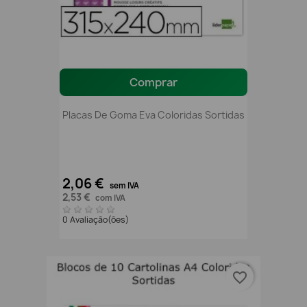
Comprar
Placas De Goma Eva Coloridas Sortidas
2,06 €
sem IVA
2,53 €
com IVA
0 Avaliação(ões)
favorite_border