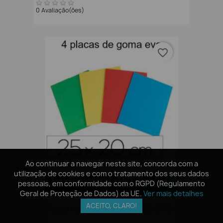
0 Avaliação(ões)
favorite_border
Ao continuar a navegar neste site, concorda com a
Ao continuar a navegar neste site, concorda com a
utilização de cookies e com o tratamento dos seus dados
utilização de cookies e com o tratamento dos seus dados
pessoais, em conformidade com o RGPD (Regulamento
pessoais, em conformidade com o RGPD (Regulamento
Comprar
Geral de Proteção de Dados) da UE.
Geral de Proteção de Dados) da UE.
Ver mais detalhes
Ver mais detalhes
ACEITO, CLARO!
ACEITO, CLARO!
Placas Musgami (Goma Eva) 25x20 Cm