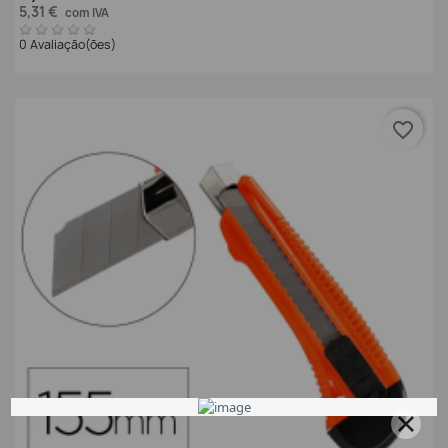
5,31 €
com IVA
0 Avaliação(ões)
favorite_border