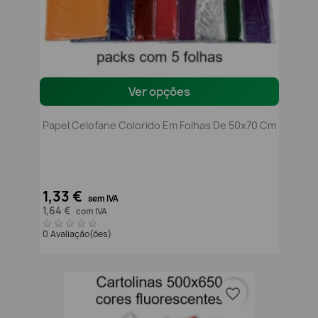
Ver opções
Papel Celofane Colorido Em Folhas De 50x70 Cm
1,33 €
sem IVA
1,64 €
com IVA
0 Avaliação(ões)
favorite_border