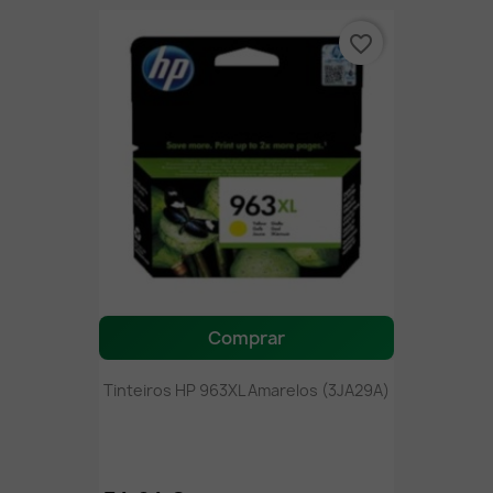
favorite_border
Comprar
Tinteiros HP 963XL Amarelos (3JA29A)