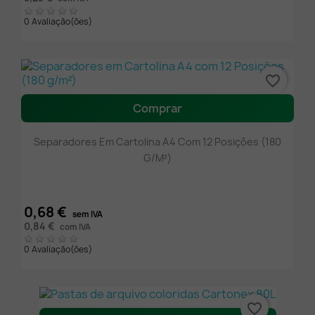
0 Avaliação(ões)
favorite_border
Comprar
Separadores Em Cartolina A4 Com 12 Posições (180
G/m²)
0,68 €
sem IVA
0,84 €
com IVA
0 Avaliação(ões)
favorite_border