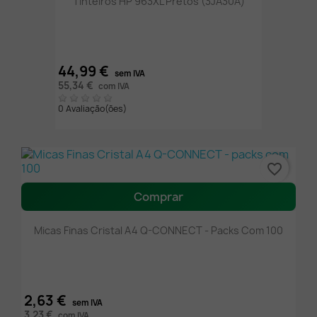
Tinteiros HP 963XL Pretos (3JA30A)
44,99 €
sem IVA
55,34 €
com IVA
0 Avaliação(ões)
favorite_border
Comprar
Micas Finas Cristal A4 Q-CONNECT - Packs Com 100
2,63 €
sem IVA
3,23 €
com IVA