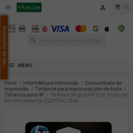
shopping_cart


(0)
Avaliações da loja
search
MENU
Início
Informática e Impressão
Consumíveis de
Impressão
Tinteiros para impressão jato de tinta
Tinteiros para HP
Tinteiro Original HP 62XL Preto de
Alto Rendimento (C2P05A) 12ml