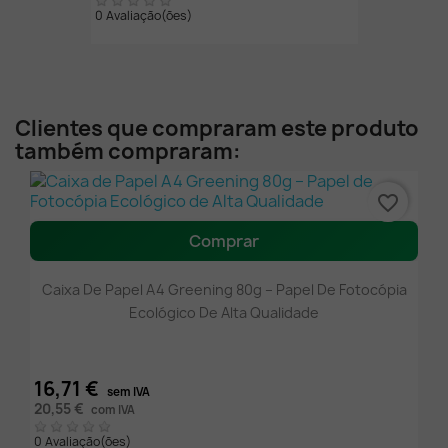
0 Avaliação(ões)
Clientes que compraram este produto
também compraram:
favorite_border
Comprar
Caixa De Papel A4 Greening 80g – Papel De Fotocópia
Ecológico De Alta Qualidade
16,71 €
sem IVA
20,55 €
com IVA
0 Avaliação(ões)