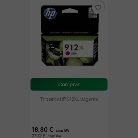
favorite_border
Comprar
Tinteiros HP 912XL Magenta
18,80 €
sem IVA
23,12 €
com IVA