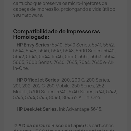
cartucho que preserva os micro-injetores da
cabeça de impressão, prolongando a vida útil do
seu hardware.
Compatibilidade de Impressoras
Homologada:
HP Envy Series:
5540, 5540 Series, 5541, 5542,
5544, 5545, 5546, 5547, 5548, 5600 Series, 5640,
5642, 5643, 5644, 5646, 5660, 5661, 5663, 5664,
5665, 7600 Series, 7640, 7643, 7644, 7645 e-All-
in-One.
HP OfficeJet Series:
200, 200 C, 200 Series,
201, 202, 202 C, 250 Mobile, 250 Series, 252
Mobile, 5700 Series, 5740, 5740 Series, 5741, 5742,
5743, 5744, 5745, 8040, 8045 e-All-in-One.
HP DeskJet Series:
Ink Advantage 5645.
🎨
A Dica de Ouro Risco de Lápis:
Os cartuchos