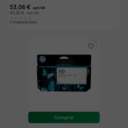
53,06 €
sem IVA
65,26 €
com IVA
0 Avaliação(ões)
favorite_border
Comprar