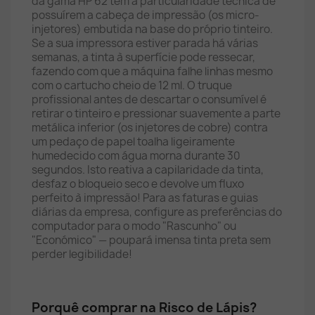
da gama HP 62 têm a particularidade técnica de
possuírem a cabeça de impressão (os micro-
injetores) embutida na base do próprio tinteiro.
Se a sua impressora estiver parada há várias
semanas, a tinta à superfície pode ressecar,
fazendo com que a máquina falhe linhas mesmo
com o cartucho cheio de 12 ml. O truque
profissional antes de descartar o consumível é
retirar o tinteiro e pressionar suavemente a parte
metálica inferior (os injetores de cobre) contra
um pedaço de papel toalha ligeiramente
humedecido com água morna durante 30
segundos. Isto reativa a capilaridade da tinta,
desfaz o bloqueio seco e devolve um fluxo
perfeito à impressão! Para as faturas e guias
diárias da empresa, configure as preferências do
computador para o modo "Rascunho" ou
"Económico" — poupará imensa tinta preta sem
perder legibilidade!
Porquê comprar na Risco de Lápis?