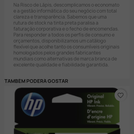
Na Risco de Lápis, descomplicamos o economato
e a gestão informática do seu negócio com total
clareza e transparência. Sabemos que uma
rutura de stock na tinta preta paralisa a
faturação corporativa e o fecho de encomendas.
Para responder a todos os perfis de consumo e
orçamentos, disponibilizamos um catálogo
flexível que acolhe tanto os consumíveis originais
homologados pelos grandes fabricantes
mundiais como alternativas de marca branca de
excelente qualidade e fiabilidade garantida.
TAMBÉM PODERÁ GOSTAR
favorite_border