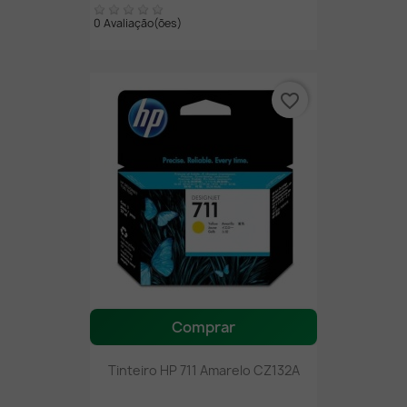
0 Avaliação(ões)
favorite_border
Comprar
Tinteiro HP 711 Amarelo CZ132A