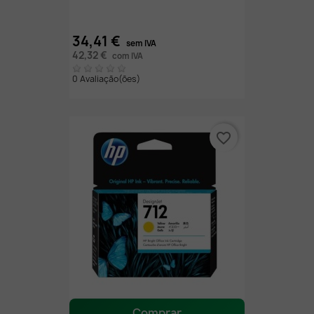
34,41 €
sem IVA
42,32 €
com IVA
0 Avaliação(ões)
favorite_border
Comprar