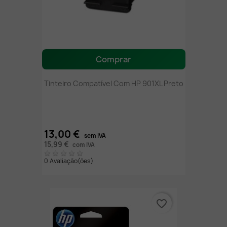
Comprar
Tinteiro Compatível Com HP 901XL Preto
13,00 €
sem IVA
15,99 €
com IVA
0 Avaliação(ões)
favorite_border