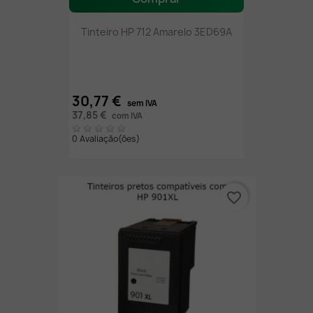
Tinteiro HP 712 Amarelo 3ED69A
30,77 €
sem IVA
37,85 €
com IVA
0 Avaliação(ões)
favorite_border