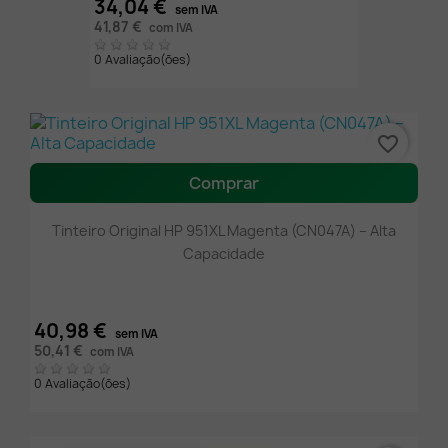
34,04 €
sem IVA
41,87 €
com IVA
0 Avaliação(ões)
favorite_border
Comprar
Tinteiro Original HP 951XL Magenta (CN047A) – Alta
Capacidade
40,98 €
sem IVA
50,41 €
com IVA
0 Avaliação(ões)