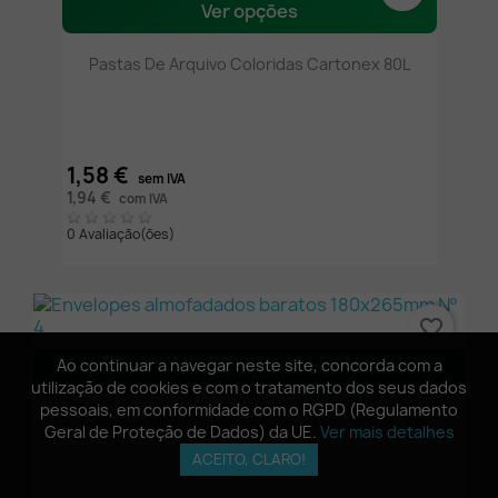
Ver opções
Pastas De Arquivo Coloridas Cartonex 80L
1,58 €
sem IVA
1,94 €
com IVA
0 Avaliação(ões)
favorite_border
Ao continuar a navegar neste site, concorda com a
Ao continuar a navegar neste site, concorda com a
Comprar
utilização de cookies e com o tratamento dos seus dados
utilização de cookies e com o tratamento dos seus dados
pessoais, em conformidade com o RGPD (Regulamento
pessoais, em conformidade com o RGPD (Regulamento
Envelopes Almofadados Baratos 180x265mm Nº 4
Geral de Proteção de Dados) da UE.
Geral de Proteção de Dados) da UE.
Ver mais detalhes
Ver mais detalhes
ACEITO, CLARO!
ACEITO, CLARO!