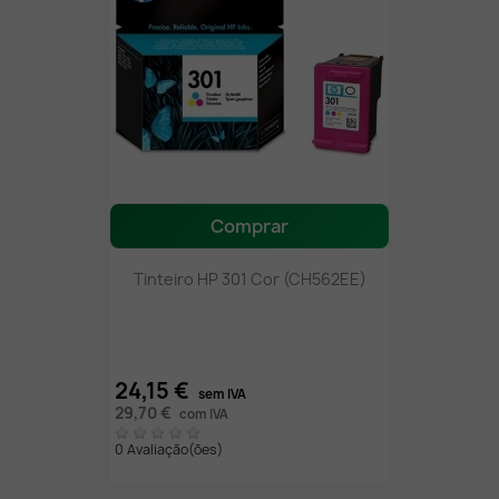
Comprar
Tinteiro HP 301 Cor (CH562EE)
24,15 €
sem IVA
29,70 €
com IVA
0 Avaliação(ões)