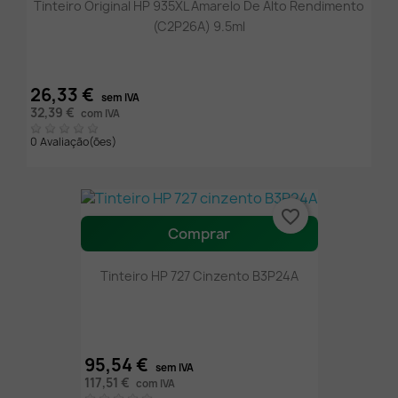
Tinteiro Original HP 935XL Amarelo De Alto Rendimento
(C2P26A) 9.5ml
26,33 €
sem IVA
32,39 €
com IVA
0 Avaliação(ões)
favorite_border
Comprar
Tinteiro HP 727 Cinzento B3P24A
95,54 €
sem IVA
117,51 €
com IVA