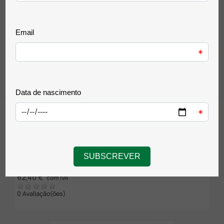
Comprar
Tinteiro Original HP 343 Tricolor Alta Capacidade
(C8766E)
50,73 €
sem IVA
62,40 €
com IVA
0 Avaliação(ões)