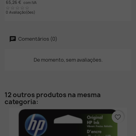
65,26 €
com IVA
0 Avaliação(ões)
Comentários (0)
De momento, sem avaliações.
12 outros produtos na mesma
categoria:
favorite_border