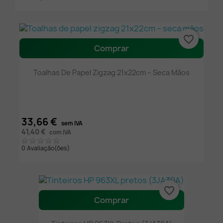
favorite_border
Comprar
Toalhas De Papel Zigzag 21x22cm – Seca Mãos
33,66 €
sem IVA
41,40 €
com IVA
0 Avaliação(ões)
favorite_border
Comprar