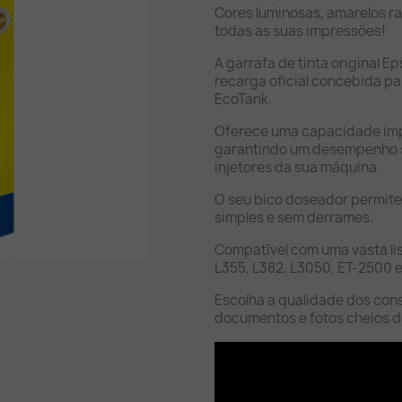
Cores luminosas, amarelos r
todas as suas impressões!
A garrafa de tinta original 
recarga oficial concebida pa
EcoTank.
Oferece uma capacidade imp
garantindo um desempenho s
injetores da sua máquina.
O seu bico doseador permite 
simples e sem derrames.
Compatível com uma vasta lis
L355, L382, L3050, ET-2500 e
Escolha a qualidade dos con
documentos e fotos cheios d