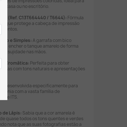
lhares de impressões coloridas, ideal para
m casa ou no escritório.
son (Ref. C13T664440 / T6644):
Fórmula
isão que protege a cabeça de impressão
pimentos.
mpo e Simples:
A garrafa com bico
para encher o tanque amarelo de forma
 nem sujidade nas mãos.
ade Cromática:
Perfeita para obter
grafias com tons naturais e apresentações
e:
Desenvolvida especificamente para
rmonia com a vasta família de
nk e ITS.
o de Lápis:
Sabia que a cor amarela é
 de quase todos os tons quentes e verdes
do nota que as suas fotografias estão a