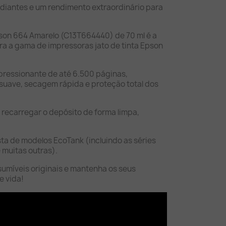
adiantes e um rendimento extraordinário para
Epson 664 Amarelo (C13T664440) de 70 ml é a
ra a gama de impressoras jato de tinta Epson
ressionante de até 6.500 páginas,
uave, secagem rápida e proteção total dos
recarregar o depósito de forma limpa,
ta de modelos EcoTank (incluindo as séries
 muitas outras).
sumíveis originais e mantenha os seus
e vida!