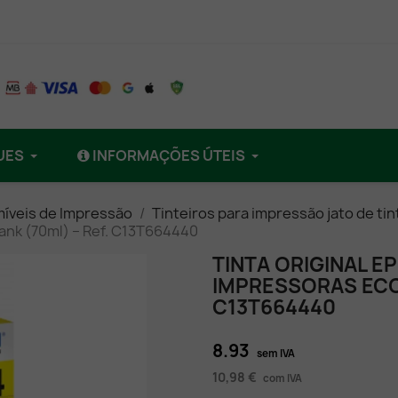
UES
INFORMAÇÕES ÚTEIS
íveis de Impressão
Tinteiros para impressão jato de tin
nk (70ml) – Ref. C13T664440
TINTA ORIGINAL E
IMPRESSORAS ECOT
C13T664440
8.93
sem IVA
10,98 €
com IVA