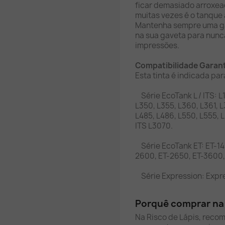
ficar demasiado arroxead
muitas vezes é o tanque
Mantenha sempre uma ga
na sua gaveta para nunc
impressões.
Compatibilidade Garan
Esta tinta é indicada pa
Série EcoTank L / ITS: L1
L350, L355, L360, L361, L
L485, L486, L550, L555, 
ITS L3070.
Série EcoTank ET: ET-14
2600, ET-2650, ET-3600,
Série Expression: Expr
Porquê comprar na 
Na Risco de Lápis, reco