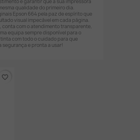
stimento e garantir que a sua impressora
mesma qualidade do primeiro dia.
ginais Epson 664 pela paz de espírito que
ultado visual impecável em cada página.
a, conta com o atendimento transparente,
ma equipa sempre disponível para o
 tinta com todo o cuidado para que
a segurança e pronta a usar!
favorite_border