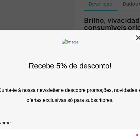
Descrição
Dados 
Brilho, vivacidad
consumíveis ori
Garrafa de tinta am
(C13T664440) de 70
com capacidade de 
A tecnologia EcoTank pe
coloridos, relatórios e 
incomparável. A tinta or
com os mais elevados pa
amarelos e dourados vibr
secagem rápida que evit
Características e E
Elevada Performan
Rendimento Exceciona