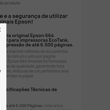
do produto
e e a segurança de utilizar
ginais Epson!
arela original Epson 664
 ml para impressoras EcoTank,
impressão de até 6.500 páginas.
rmite imprimir milhares de documentos
imagens com um custo por página
iginal Epson 664 Amarelo foi formulada
drões de qualidade, garantindo tons
antes, misturas de cor perfeitas e uma
a borrões no papel.
specificações Técnicas de
ce:
l de até 6.500 Páginas:
Uma única