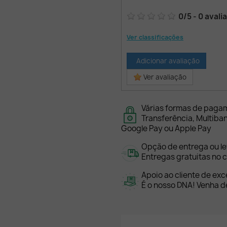
0
/
5
-
0
avali
Ver classificações
Adicionar avaliação
Ver avaliação
Várias formas de paga
Transferência, Multiba
Google Pay ou Apple Pay
Opção de entrega ou l
Entregas gratuitas no c
Apoio ao cliente de exc
É o nosso DNA! Venha de