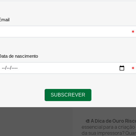
garrafa de 70 ml dura mi
manter a produtividade e
Qualidade Original Ep
purificada de alta prec
Micro Piezo contra entu
Sistema de Recarga Li
antigota foi desenhada 
intuitiva, sem derrames
Cores Vivas e Fidelid
gráficos definidos, foto
impecáveis.
Ampla Compatibilidad
funcionar em perfeita ha
impressoras Epson EcoTa
🎨 A Dica de Ouro Risc
essencial para a criação
da sua impressora? Quan