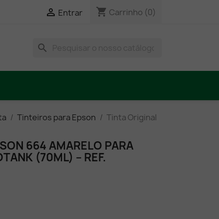
shopping_cart

Carrinho
(0)
Entrar
search
ta
Tinteiros para Epson
Tinta Original
PSON 664 AMARELO PARA
ANK (70ML) – REF.