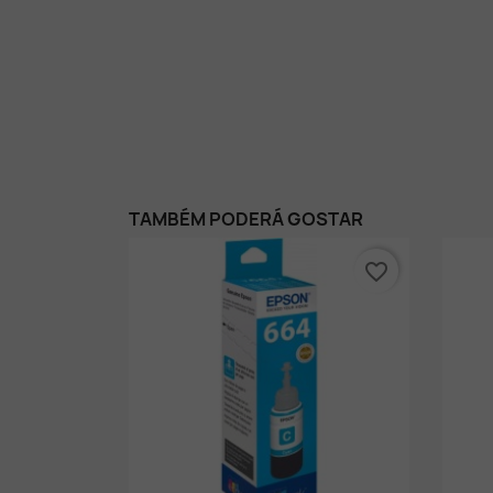
TAMBÉM PODERÁ GOSTAR
favorite_border