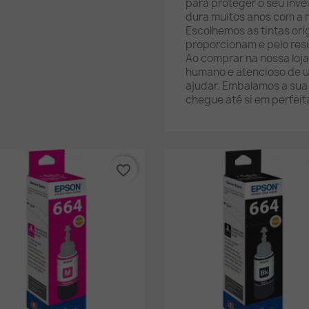
para proteger o seu inve
dura muitos anos com a 
Escolhemos as tintas ori
proporcionam e pelo res
Ao comprar na nossa loj
humano e atencioso de u
ajudar. Embalamos a sua
chegue até si em perfeit
favorite_border