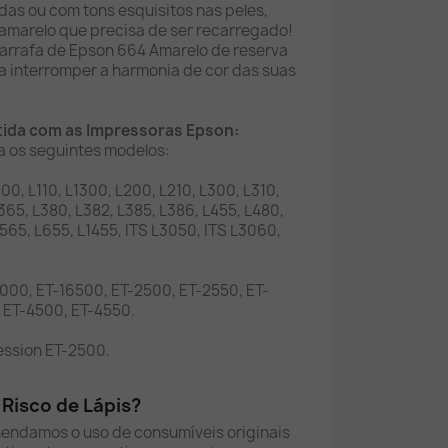
as ou com tons esquisitos nas peles,
 amarelo que precisa de ser recarregado!
rrafa de Epson 664 Amarelo de reserva
a interromper a harmonia de cor das suas
tida com as Impressoras Epson:
ra os seguintes modelos:
00, L110, L1300, L200, L210, L300, L310,
365, L380, L382, L385, L386, L455, L480,
L565, L655, L1455, ITS L3050, ITS L3060,
000, ET-16500, ET-2500, ET-2550, ET-
 ET-4500, ET-4550.
ession ET-2500.
Risco de Lápis?
mendamos o uso de consumíveis originais