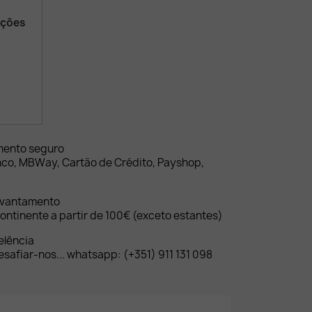
ações
mento seguro
nco, MBWay, Cartão de Crédito, Payshop,
evantamento
ontinente a partir de 100€ (exceto estantes)
elência
safiar-nos... whatsapp: (+351) 911 131 098