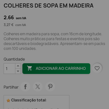
COLHERES DE SOPA EM MADEIRA
2.66
sem IVA
3,27 €
com IVA
Colheres em madeira para sopa, com 16cm de longitude.
Colheres muito práticas para festas e eventos pois são
descartáveis e biodegradáveis. Apresentam-se em packs
com 100 unidades.
Quantidade

favorite_border
ADICIONAR AO CARRINHO
Partilhar
Classificação total
: