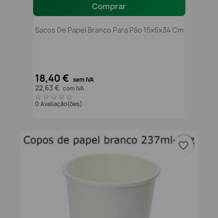
Comprar
Sacos De Papel Branco Para Pão 15x6x34 Cm
18,40 €
sem IVA
22,63 €
com IVA
0 Avaliação(ões)
favorite_border