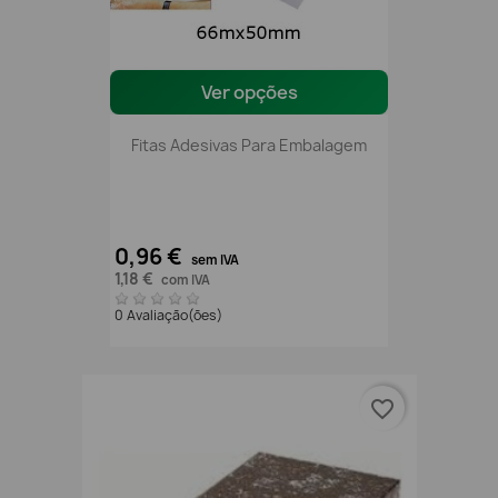
Ver opções
Fitas Adesivas Para Embalagem
0,96 €
sem IVA
1,18 €
com IVA
0 Avaliação(ões)
favorite_border