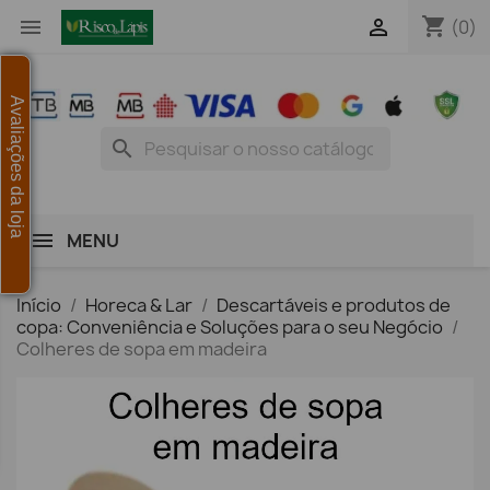
shopping_cart


(0)
Avaliações da loja
search
MENU
Início
Horeca & Lar
Descartáveis e produtos de
copa: Conveniência e Soluções para o seu Negócio
Colheres de sopa em madeira