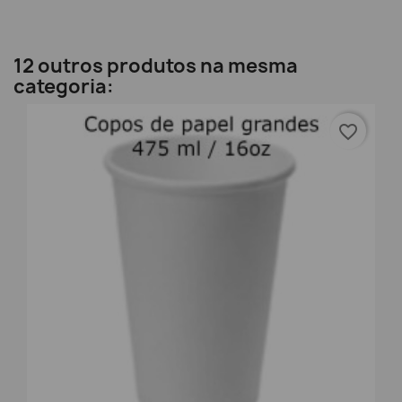
12 outros produtos na mesma
categoria:
favorite_border