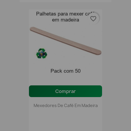
favorite_border
Comprar
Mexedores De Café Em Madeira