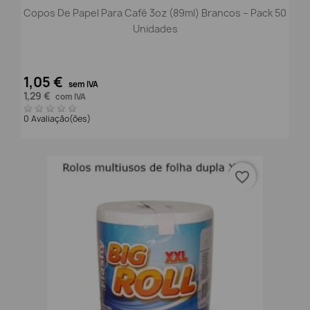
Copos De Papel Para Café 3oz (89ml) Brancos – Pack 50
Unidades
1,05 €
sem IVA
1,29 €
com IVA
0 Avaliação(ões)
favorite_border