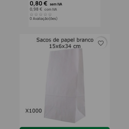
0,80 €
sem IVA
0,98 €
com IVA
0 Avaliação(ões)
favorite_border