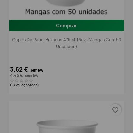
Comprar
Copos De Papel Brancos 475 Ml 16oz (mangas Com 50
Unidades)
3,62 €
sem IVA
4,45 €
com IVA
0 Avaliação(ões)
favorite_border