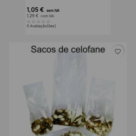
1,05 €
sem IVA
1,29 €
com IVA
0 Avaliação(ões)
favorite_border