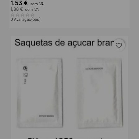
1,53 €
sem IVA
1,88 €
com IVA
0 Avaliação(ões)
favorite_border