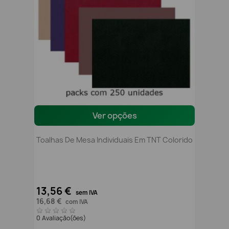
Ver opções
Toalhas De Mesa Individuais Em TNT Colorido
13,56 €
sem IVA
16,68 €
com IVA
0 Avaliação(ões)