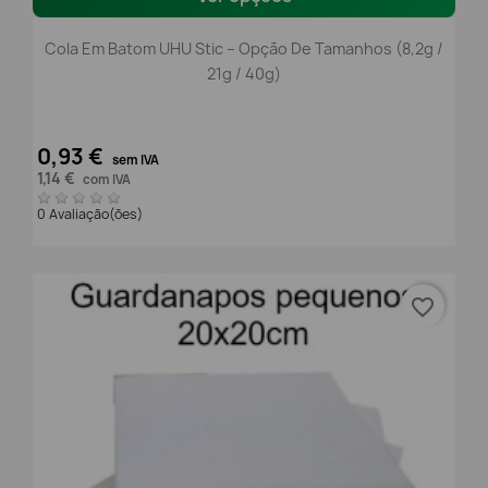
Cola Em Batom UHU Stic – Opção De Tamanhos (8,2g /
21g / 40g)
0,93 €
sem IVA
1,14 €
com IVA
0 Avaliação(ões)
favorite_border