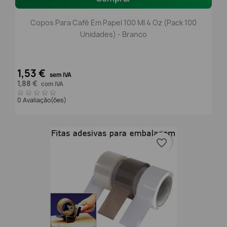
Copos Para Café Em Papel 100 Ml 4 Oz (Pack 100
Unidades) - Branco
1,53 €
sem IVA
1,88 €
com IVA
0 Avaliação(ões)
favorite_border