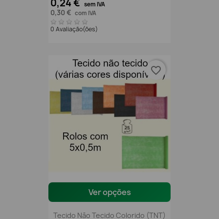
0,24 €
sem IVA
0,30 €
com IVA
0 Avaliação(ões)
favorite_border
Ver opções
Tecido Não Tecido Colorido (TNT)