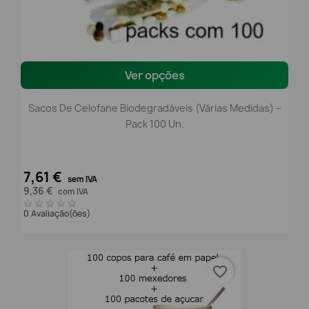
Ver opções
Sacos De Celofane Biodegradáveis (Várias Medidas) –
Pack 100 Un.
7,61 €
sem IVA
9,36 €
com IVA
0 Avaliação(ões)
favorite_border