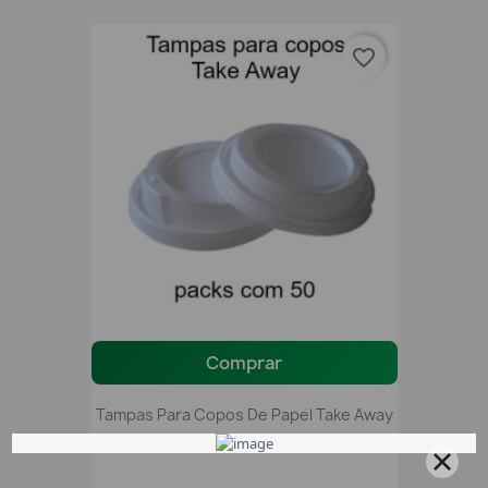
favorite_border
Comprar
Tampas Para Copos De Papel Take Away