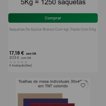
Comprar
Saquetas De Açúcar Branco Com 4gr. Packs Com 5 Kg.
17,18 €
sem IVA
21,13 €
com IVA
0 Avaliação(ões)
favorite_border