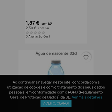
1,87 €
sem IVA
2,30 €
com IVA
0 Avaliação(ões)
favorite_border
Ao continuar a navegar neste site, concorda com a
Ao continuar a navegar neste site, concorda com a
utilização de cookies e com o tratamento dos seus dados
utilização de cookies e com o tratamento dos seus dados
pessoais, em conformidade com o RGPD (Regulamento
pessoais, em conformidade com o RGPD (Regulamento
Geral de Proteção de Dados) da UE.
Geral de Proteção de Dados) da UE.
Ver mais detalhes
Ver mais detalhes
ACEITO, CLARO!
ACEITO, CLARO!