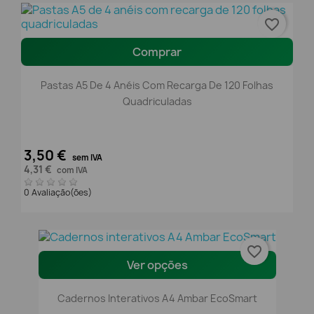
favorite_border
Comprar
Pastas A5 De 4 Anéis Com Recarga De 120 Folhas
Quadriculadas
3,50 €
sem IVA
4,31 €
com IVA
0 Avaliação(ões)
favorite_border
Ver opções
Cadernos Interativos A4 Ambar EcoSmart