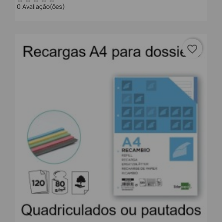
0 Avaliação(ões)
favorite_border