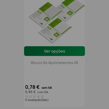
Ver opções
Blocos De Apontamentos A5
0,78 €
sem IVA
0,96 €
com IVA
0 Avaliação(ões)