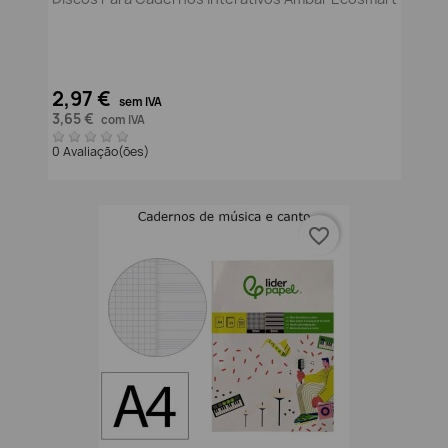
2,97 €
sem IVA
3,65 €
com IVA
0 Avaliação(ões)
favorite_border