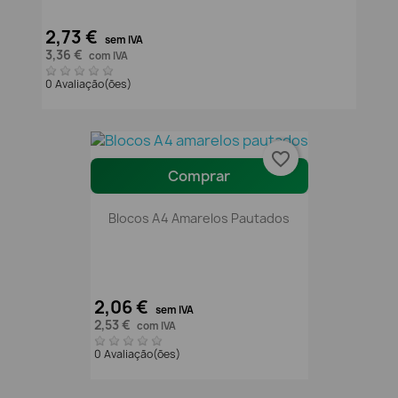
2,73 €
sem IVA
3,36 €
com IVA
0 Avaliação(ões)
favorite_border
Comprar
Blocos A4 Amarelos Pautados
2,06 €
sem IVA
2,53 €
com IVA
0 Avaliação(ões)