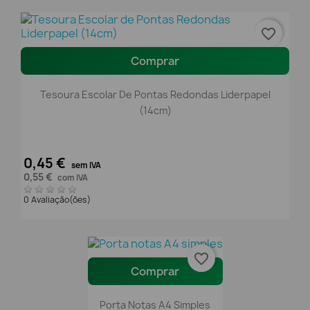
favorite_border
Comprar
Tesoura Escolar De Pontas Redondas Liderpapel
(14cm)
0,45 €
sem IVA
0,55 €
com IVA
0 Avaliação(ões)
favorite_border
Comprar
Porta Notas A4 Simples