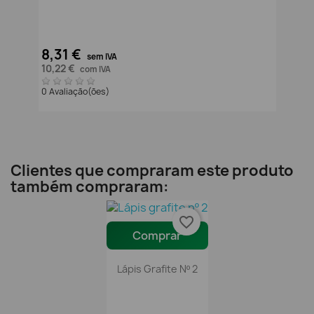
8,31 €
sem IVA
10,22 €
com IVA
0 Avaliação(ões)
Clientes que compraram este produto
também compraram:
favorite_border
Comprar
Lápis Grafite Nº 2