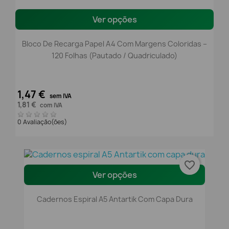
Ver opções
Bloco De Recarga Papel A4 Com Margens Coloridas –
120 Folhas (Pautado / Quadriculado)
1,47 €
sem IVA
1,81 €
com IVA
0 Avaliação(ões)
favorite_border
Ver opções
Cadernos Espiral A5 Antartik Com Capa Dura