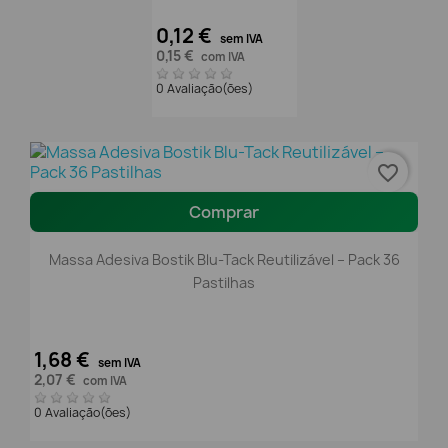
0,12 €
sem IVA
0,15 €
com IVA
0 Avaliação(ões)
favorite_border
Comprar
Massa Adesiva Bostik Blu-Tack Reutilizável – Pack 36
Pastilhas
1,68 €
sem IVA
2,07 €
com IVA
0 Avaliação(ões)