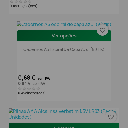
0 Avaliação(ões)
favorite_border
Ver opções
Cadernos A5 Espiral De Capa Azul (80 Fls)
0,68 €
sem IVA
0,84 €
com IVA
0 Avaliação(ões)
favorite_border