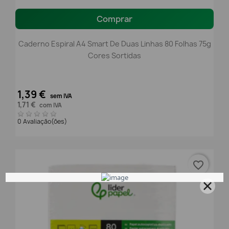
Comprar
Caderno Espiral A4 Smart De Duas Linhas 80 Folhas 75g
Cores Sortidas
1,39 €
sem IVA
1,71 €
com IVA
0 Avaliação(ões)
favorite_border