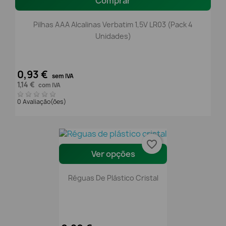
Comprar
Pilhas AAA Alcalinas Verbatim 1,5V LR03 (Pack 4
Unidades)
0,93 €
sem IVA
1,14 €
com IVA
0 Avaliação(ões)
favorite_border
Ver opções
Réguas De Plástico Cristal