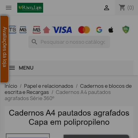
shopping_cart


(0)
Avaliações da loja
search
MENU
Início
Papel e relacionados
Cadernos e blocos de
escrita e Recargas
Cadernos A4 pautados
agrafados Série 360º