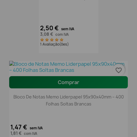
2,50 €
sem IVA
3,08 €
com IVA
1 Avaliação(ões)
favorite_border
Comprar
Bloco De Notas Memo Liderpapel 95x90x40mm – 400
Folhas Soltas Brancas
1,47 €
sem IVA
1,81 €
com IVA