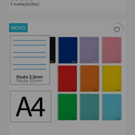
0 Avaliação(ões)
NOVO
favorite_border