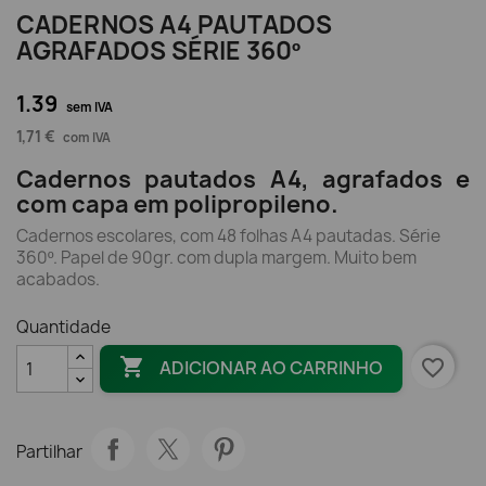
CADERNOS A4 PAUTADOS
AGRAFADOS SÉRIE 360º
1.39
sem IVA
1,71 €
com IVA
Cadernos pautados A4, agrafados e
com capa em polipropileno.
Cadernos escolares, com 48 folhas A4 pautadas. Série
360º. Papel de 90gr. com dupla margem. Muito bem
acabados.
Quantidade

favorite_border
ADICIONAR AO CARRINHO
Partilhar