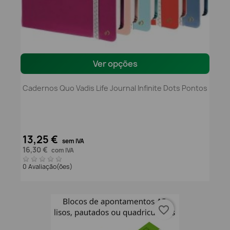
Ver opções
Cadernos Quo Vadis Life Journal Infinite Dots Pontos
13,25 €
sem IVA
16,30 €
com IVA
0 Avaliação(ões)
favorite_border