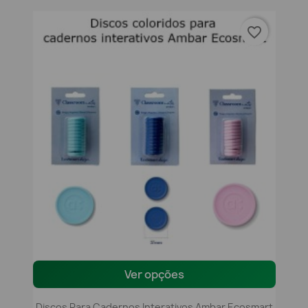
favorite_border
Ver opções
Discos Para Cadernos Interativos Ambar Ecosmart