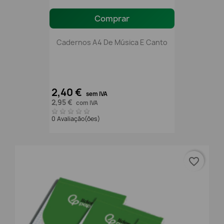
Comprar
Cadernos A4 De Música E Canto
2,40 €
sem IVA
2,95 €
com IVA
0 Avaliação(ões)
favorite_border