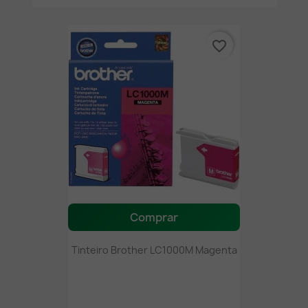
favorite_border
Comprar
Tinteiro Brother LC1000M Magenta