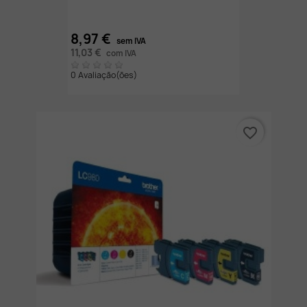
8,97 €
sem IVA
11,03 €
com IVA
0 Avaliação(ões)
favorite_border