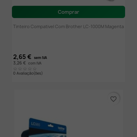
Comprar
Tinteiro Compativel Com Brother LC-1000M Magenta
2,65 €
sem IVA
3,26 €
com IVA
0 Avaliação(ões)
favorite_border