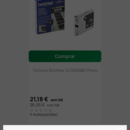
Comprar
Tinteiro Brother LC1000BK Preto
21,18 €
sem IVA
26,05 €
com IVA
0 Avaliação(ões)