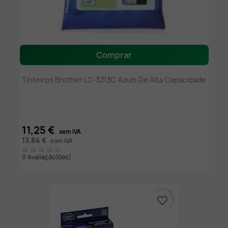
Comprar
Tinteiros Brother LC-3213C Azuis De Alta Capacidade
11,25 €
sem IVA
13,84 €
com IVA
0 Avaliação(ões)
favorite_border