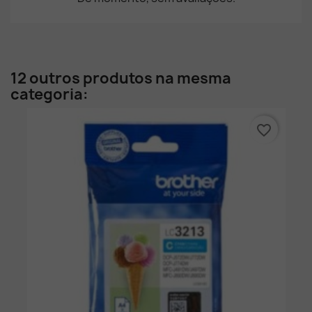
12 outros produtos na mesma
categoria:
favorite_border