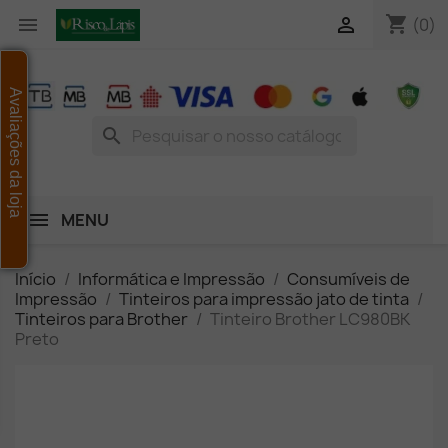
shopping_cart


(0)
Avaliações da loja
search
MENU
Início
Informática e Impressão
Consumíveis de
Impressão
Tinteiros para impressão jato de tinta
Tinteiros para Brother
Tinteiro Brother LC980BK
Preto