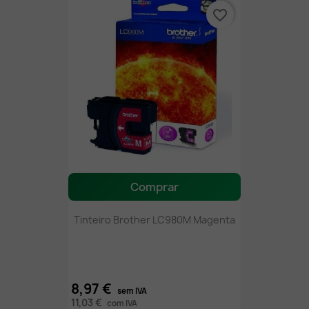
favorite_border
Comprar
Tinteiro Brother LC980M Magenta
8,97 €
sem IVA
11,03 €
com IVA