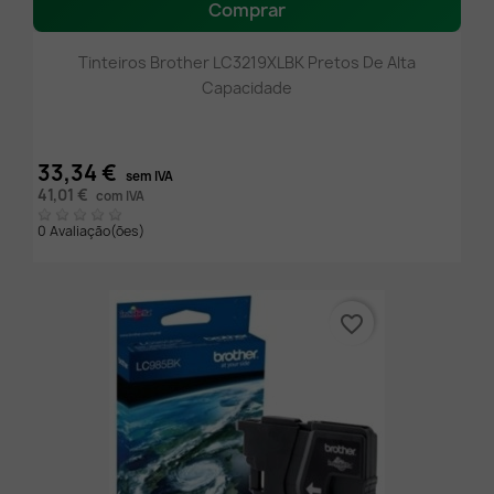
Comprar
Tinteiros Brother LC3219XLBK Pretos De Alta
Capacidade
33,34 €
sem IVA
41,01 €
com IVA
0 Avaliação(ões)
favorite_border