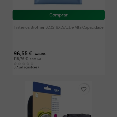
Comprar
Tinteiros Brother LC3219XLVAL De Alta Capacidade
96,55 €
sem IVA
118,76 €
com IVA
0 Avaliação(ões)
favorite_border