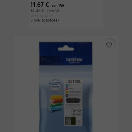
11,67 €
sem IVA
14,35 €
com IVA
0 Avaliação(ões)
favorite_border