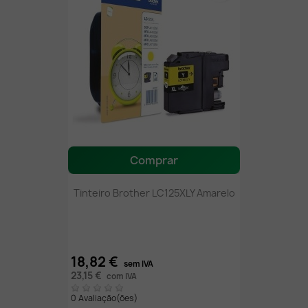
Comprar
Tinteiro Brother LC125XLY Amarelo
18,82 €
sem IVA
23,15 €
com IVA
0 Avaliação(ões)