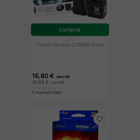
Comprar
Tinteiro Brother LC985BK Preto
16,80 €
sem IVA
20,66 €
com IVA
0 Avaliação(ões)
favorite_border