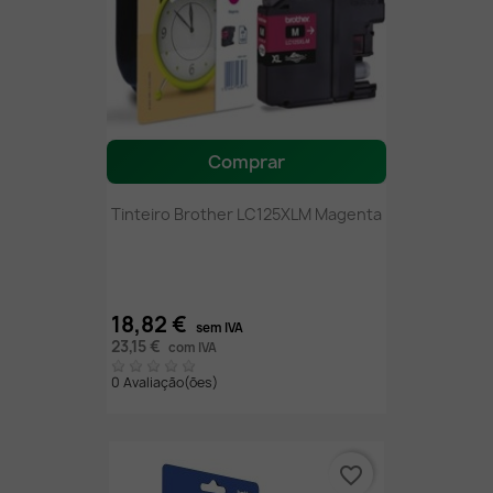
Comprar
Tinteiro Brother LC125XLM Magenta
18,82 €
sem IVA
23,15 €
com IVA
0 Avaliação(ões)
favorite_border