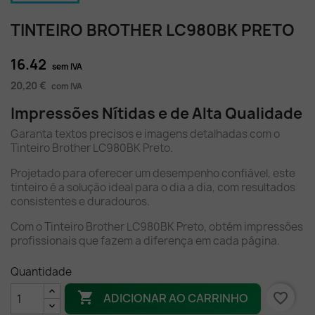
TINTEIRO BROTHER LC980BK PRETO
16.42
sem IVA
20,20 €
com IVA
Impressões Nítidas e de Alta Qualidade
Garanta textos precisos e imagens detalhadas com o
Tinteiro Brother LC980BK Preto.
Projetado para oferecer um desempenho confiável, este
tinteiro é a solução ideal para o dia a dia, com resultados
consistentes e duradouros.
Com o Tinteiro Brother LC980BK Preto, obtém impressões
profissionais que fazem a diferença em cada página.
Quantidade

favorite_border
ADICIONAR AO CARRINHO