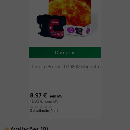
Comprar
Tinteiro Brother LC980M Magenta
8,97 €
sem IVA
11,03 €
com IVA
0 Avaliação(ões)
Avaliações
(0)