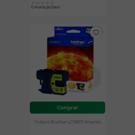
0 Avaliação(ões)
favorite_border
Comprar
Tinteiro Brother LC980Y Amarelo