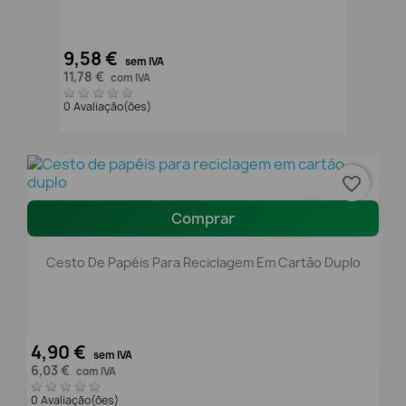
9,58 €
sem IVA
11,78 €
com IVA
0 Avaliação(ões)
favorite_border
Comprar
Cesto De Papéis Para Reciclagem Em Cartão Duplo
4,90 €
sem IVA
6,03 €
com IVA
0 Avaliação(ões)