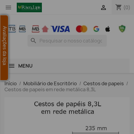
shopping_cart


(0)
Avaliações da loja
search
MENU
Início
Mobiliário de Escritório
Cestos de papeis
Cestos de papeis em rede metálica 8,3L