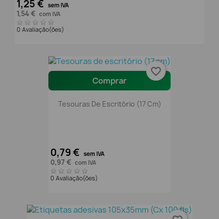
1,25 €
sem IVA
1,54 €
com IVA
0 Avaliação(ões)
favorite_border
Comprar
Tesouras De Escritório (17 Cm)
0,79 €
sem IVA
0,97 €
com IVA
0 Avaliação(ões)