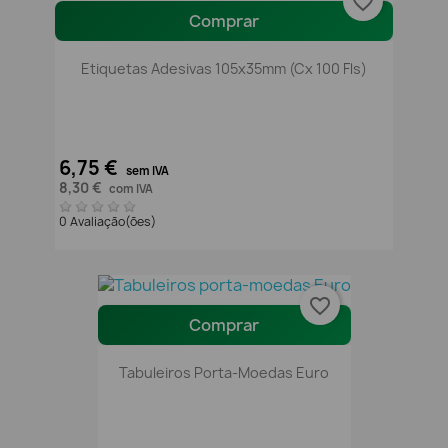
favorite_border
Comprar
Etiquetas Adesivas 105x35mm (Cx 100 Fls)
6,75 €
sem IVA
8,30 €
com IVA
0 Avaliação(ões)
favorite_border
Comprar
Tabuleiros Porta-Moedas Euro