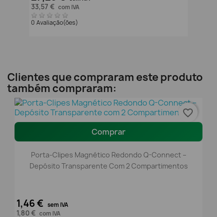
33,57 €
com IVA
0 Avaliação(ões)
Clientes que compraram este produto
também compraram:
favorite_border
Comprar
Porta-Clipes Magnético Redondo Q-Connect –
Depósito Transparente Com 2 Compartimentos
1,46 €
sem IVA
1,80 €
com IVA