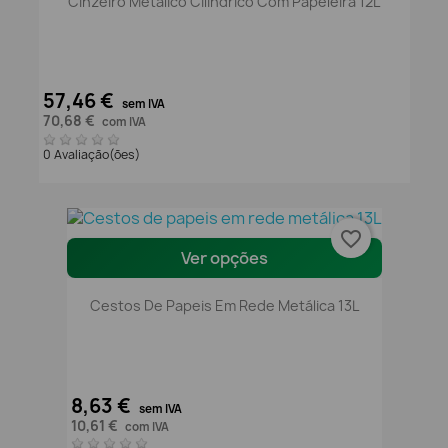
Cinzeiro Metálico Cilíndrico Com Papeleira 12L
57,46 €
sem IVA
70,68 €
com IVA
0 Avaliação(ões)
favorite_border
Ver opções
Cestos De Papeis Em Rede Metálica 13L
8,63 €
sem IVA
10,61 €
com IVA