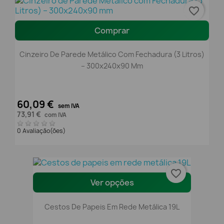
favorite_border
Comprar
Cinzeiro De Parede Metálico Com Fechadura (3 Litros)
– 300x240x90 Mm
60,09 €
sem IVA
73,91 €
com IVA
0 Avaliação(ões)
favorite_border
Ver opções
Cestos De Papeis Em Rede Metálica 19L