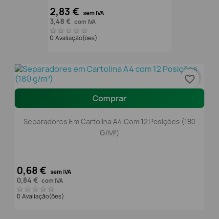
2,83 €
sem IVA
3,48 €
com IVA
0 Avaliação(ões)
favorite_border
Comprar
Separadores Em Cartolina A4 Com 12 Posições (180
G/m²)
0,68 €
sem IVA
0,84 €
com IVA
0 Avaliação(ões)