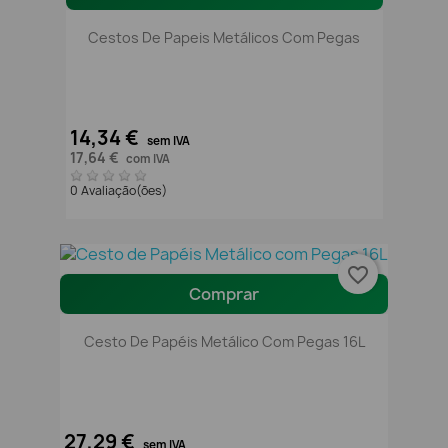
Cestos De Papeis Metálicos Com Pegas
14,34 €
sem IVA
17,64 €
com IVA
0 Avaliação(ões)
favorite_border
Comprar
Cesto De Papéis Metálico Com Pegas 16L
27,29 €
sem IVA