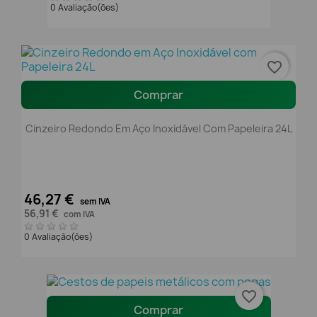
0 Avaliação(ões)
favorite_border
Comprar
Cinzeiro Redondo Em Aço Inoxidável Com Papeleira 24L
46,27 €
sem IVA
56,91 €
com IVA
0 Avaliação(ões)
favorite_border
Comprar