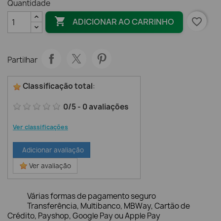
Quantidade

favorite_border
ADICIONAR AO CARRINHO
Partilhar
Classificação total
:
0
/
5
-
0
avaliações
Ver classificações
Adicionar avaliação
Ver avaliação
Várias formas de pagamento seguro
Transferência, Multibanco, MBWay, Cartão de
Crédito, Payshop, Google Pay ou Apple Pay