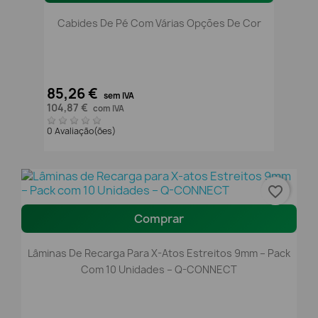
Cabides De Pé Com Várias Opções De Cor
85,26 €
sem IVA
104,87 €
com IVA
0 Avaliação(ões)
favorite_border
Comprar
Lâminas De Recarga Para X-Atos Estreitos 9mm – Pack
Com 10 Unidades – Q-CONNECT