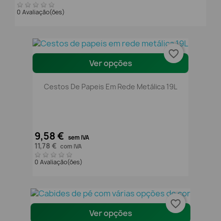
0 Avaliação(ões)
favorite_border
Ver opções
Cestos De Papeis Em Rede Metálica 19L
9,58 €
sem IVA
11,78 €
com IVA
0 Avaliação(ões)
favorite_border
Ver opções