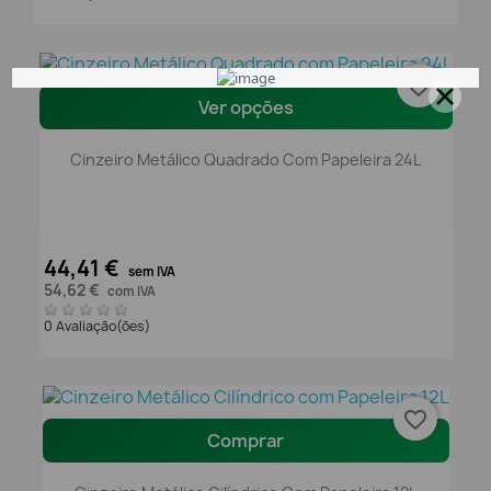
favorite_border
Ver opções
Cinzeiro Metálico Quadrado Com Papeleira 24L
44,41 €
sem IVA
54,62 €
com IVA
0 Avaliação(ões)
favorite_border
Comprar