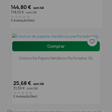
144,80 €
sem IVA
178,10 €
com IVA
0 Avaliação(ões)
favorite_border
Comprar
Cestos De Papeis Metálicos Perfurados 12L
25,68 €
sem IVA
31,59 €
com IVA
0 Avaliação(ões)