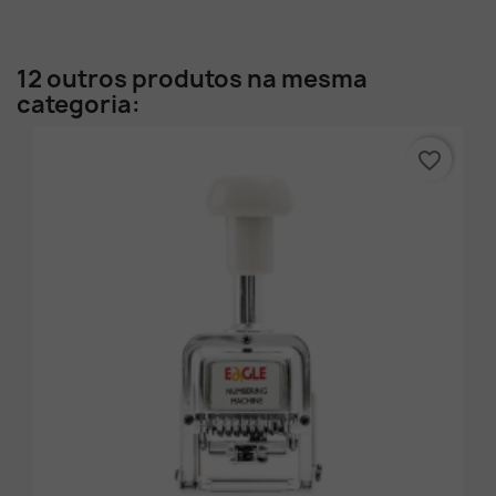
12 outros produtos na mesma
categoria:
favorite_border