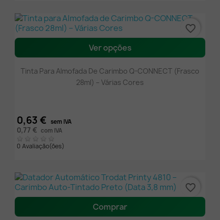
favorite_border
Ver opções
Tinta Para Almofada De Carimbo Q-CONNECT (Frasco
28ml) – Várias Cores
0,63 €
sem IVA
0,77 €
com IVA
0 Avaliação(ões)
favorite_border
Comprar