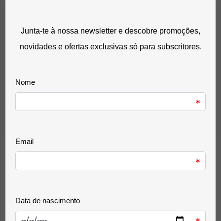
Comprar
Almofadas Para Numeradores Kw-Trio
2,72 €
sem IVA
3,35 €
com IVA
0 Avaliação(ões)