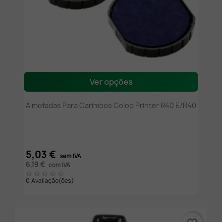
Ver opções
Almofadas Para Carimbos Colop Printer R40 E/R40
5,03 €
sem IVA
6,19 €
com IVA
0 Avaliação(ões)