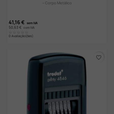
– Corpo Metálico
41,16 €
sem IVA
50,63 €
com IVA
0 Avaliação(ões)
favorite_border