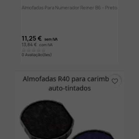
Almofadas Para Numerador Reiner B6 – Preto
11,25 €
sem IVA
13,84 €
com IVA
0 Avaliação(ões)
favorite_border