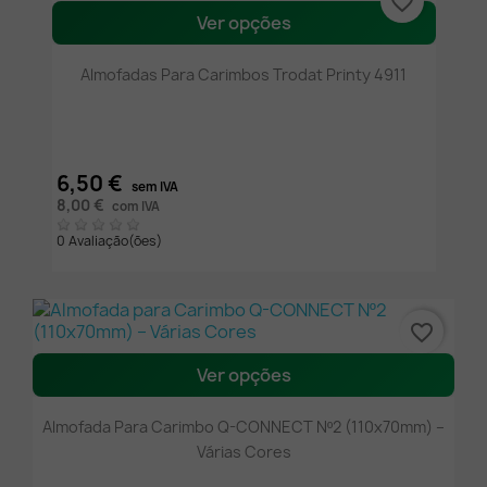
favorite_border
Ver opções
Almofadas Para Carimbos Trodat Printy 4911
6,50 €
sem IVA
8,00 €
com IVA
0 Avaliação(ões)
favorite_border
Ver opções
Almofada Para Carimbo Q-CONNECT Nº2 (110x70mm) –
Várias Cores