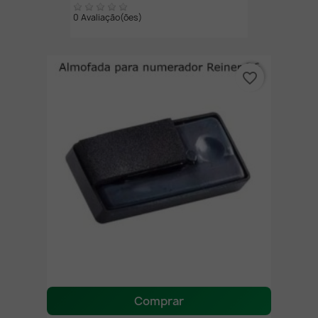
0 Avaliação(ões)
favorite_border
Comprar