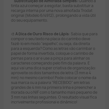
Substituição de Almofada Simples:
Quando a
tinta azul começar a esgotar, basta substituir a
recarga interna por uma nova almofada Trodat
original (Modelo 6/4912), prolongando a vida útil
do seu equipamento.
🎨
A Dica de Ouro Risco de Lápis
: Sabia que para
compor o seu texto na placa do carimbo deve
fazê-lo em modo "espelho", ou seja, da direita
para a esquerda? Como as letras vão carimbar o
papel de forma invertida, coloque o carimbo de
pernas para o ar e use a pinça para alinhar os
caracteres começando pelo fim da palavra. E
aqui vai uma dica super criativa de organização:
aproveite os dois tamanhos de letra (3 mm e 4
mm) no mesmo carimbo! Pode colocar o nome da
sua marca ou a palavra "RECEBIDO" em letras
grandes de 4 mm na primeira linha e preencher a
morada ou o NIF com o tamanho mais pequeno de
3 mm nas linhas seguintes. O resultado visual fica
incrivelmente profissional e dinâmico!