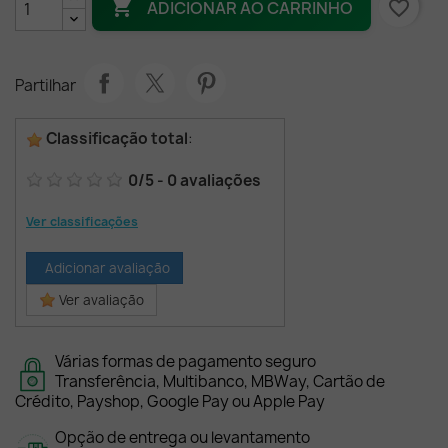

favorite_border
ADICIONAR AO CARRINHO
Partilhar
Classificação total
:
0
/
5
-
0
avaliações
Ver classificações
Adicionar avaliação
Ver avaliação
Várias formas de pagamento seguro
Transferência, Multibanco, MBWay, Cartão de
Crédito, Payshop, Google Pay ou Apple Pay
Opção de entrega ou levantamento