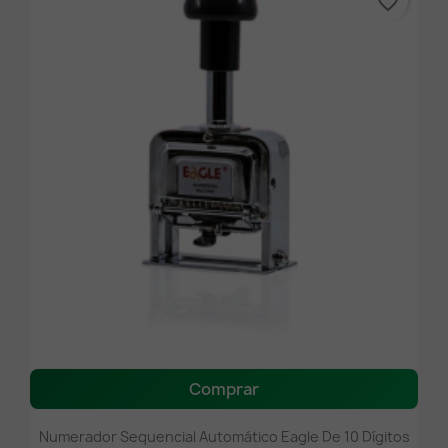
favorite_border
Comprar
Numerador Sequencial Automático Eagle De 10 Dígitos