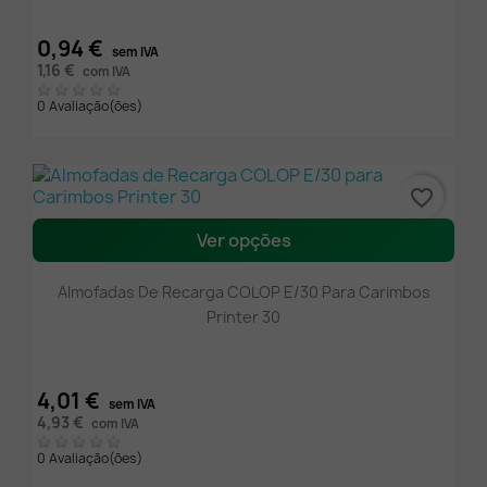
0,94 €
sem IVA
1,16 €
com IVA
0 Avaliação(ões)
favorite_border
Ver opções
Almofadas De Recarga COLOP E/30 Para Carimbos
Printer 30
4,01 €
sem IVA
4,93 €
com IVA
0 Avaliação(ões)