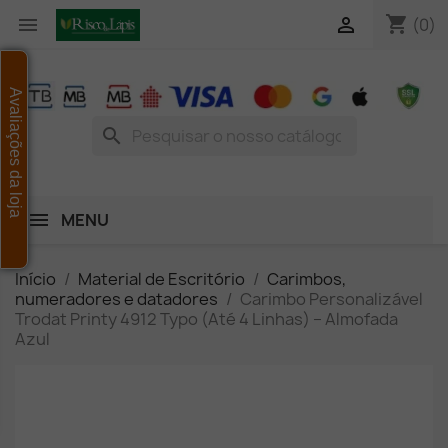
shopping_cart


(0)
Avaliações da loja
search
MENU
Início
Material de Escritório
Carimbos,
numeradores e datadores
Carimbo Personalizável
Trodat Printy 4912 Typo (Até 4 Linhas) – Almofada
Azul