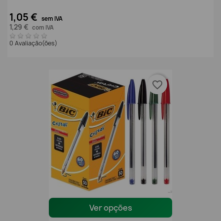
1,05 €
sem IVA
1,29 €
com IVA
0 Avaliação(ões)
favorite_border
Ver opções