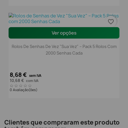
favorite_border
Ver opções
Rolos De Senhas De Vez "Sua Vez" – Pack 5 Rolos Com
2000 Senhas Cada
8,68 €
sem IVA
10,68 €
com IVA
0 Avaliação(ões)
Clientes que compraram este produto