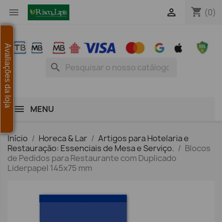
shopping_cart


(0)
Avaliações da loja
search
MENU
Início
Horeca & Lar
Artigos para Hotelaria e
Restauração: Essenciais de Mesa e Serviço.
Blocos
de Pedidos para Restaurante com Duplicado
Liderpapel 145x75 mm