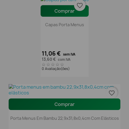
favorite_border
Comprar
Capas Porta Menus
11,06 €
sem IVA
13,60 €
com IVA
0 Avaliação(ões)
favorite_border
Comprar
Porta Menus Em Bambu 22,9x31,8x0,4cm Com Elásticos