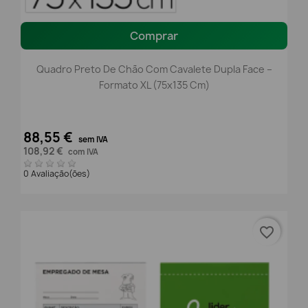
Comprar
Quadro Preto De Chão Com Cavalete Dupla Face –
Formato XL (75x135 Cm)
88,55 €
sem IVA
108,92 €
com IVA
0 Avaliação(ões)
favorite_border