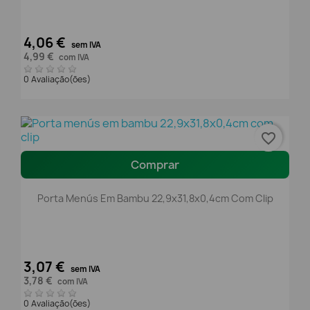
4,06 €
sem IVA
4,99 €
com IVA
0 Avaliação(ões)
favorite_border
Comprar
Porta Menús Em Bambu 22,9x31,8x0,4cm Com Clip
3,07 €
sem IVA
3,78 €
com IVA
0 Avaliação(ões)