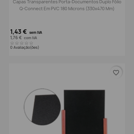
Capas Transparentes Porta-Documentos Duplo Fólio
Q-Connect Em PVC 180 Microns (330x470 Mm)
1,43 €
sem IVA
1,76 €
com IVA
0 Avaliação(ões)
favorite_border