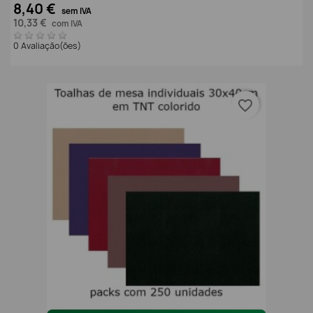
8,40 €
sem IVA
10,33 €
com IVA
0 Avaliação(ões)
favorite_border