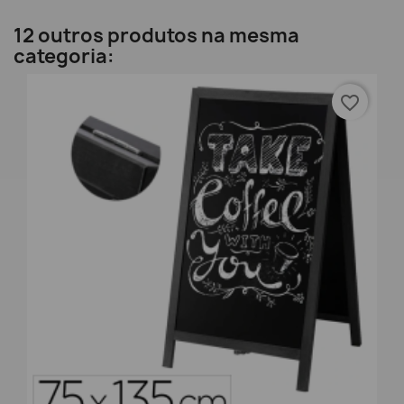
12 outros produtos na mesma
categoria:
favorite_border