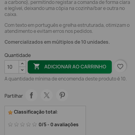
a carbono), permitindo registar a comanda de forma clara
e legível, deixando uma cópia na cozinha/bar e outra no
caixa.
Com texto em português e grelha estruturada, otimizam o
atendimento e evitam erros nos pedidos.
Comercializados em múltiplos de 10 unidades.
Quantidade

favorite_border
ADICIONAR AO CARRINHO
A quantidade mínima de encomenda deste produto é 10.
Partilhar
Classificação total
:
0
/
5
-
0
avaliações