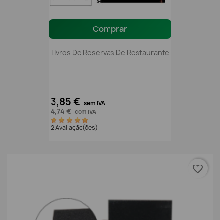
Comprar
Livros De Reservas De Restaurante
3,85 €
sem IVA
4,74 €
com IVA
2 Avaliação(ões)
favorite_border