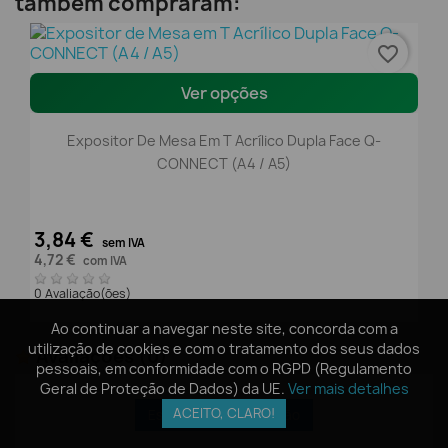
também compraram:
favorite_border
Ver opções
Expositor De Mesa Em T Acrílico Dupla Face Q-
CONNECT (A4 / A5)
3,84 €
sem IVA
4,72 €
com IVA
0 Avaliação(ões)
Ao continuar a navegar neste site, concorda com a
Ao continuar a navegar neste site, concorda com a
utilização de cookies e com o tratamento dos seus dados
utilização de cookies e com o tratamento dos seus dados
Avaliações
(0)
pessoais, em conformidade com o RGPD (Regulamento
pessoais, em conformidade com o RGPD (Regulamento
Geral de Proteção de Dados) da UE.
Geral de Proteção de Dados) da UE.
Ver mais detalhes
Ver mais detalhes
ACEITO, CLARO!
ACEITO, CLARO!
Escrever uma avaliação