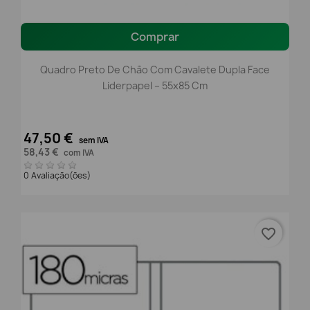
Comprar
Quadro Preto De Chão Com Cavalete Dupla Face
Liderpapel – 55x85 Cm
47,50 €
sem IVA
58,43 €
com IVA
0 Avaliação(ões)
favorite_border