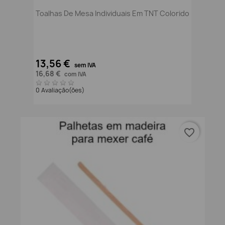
Toalhas De Mesa Individuais Em TNT Colorido
13,56 €
sem IVA
16,68 €
com IVA
0 Avaliação(ões)
favorite_border