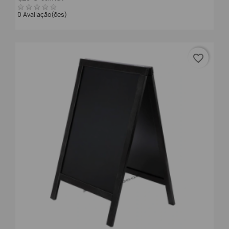
0 Avaliação(ões)
favorite_border