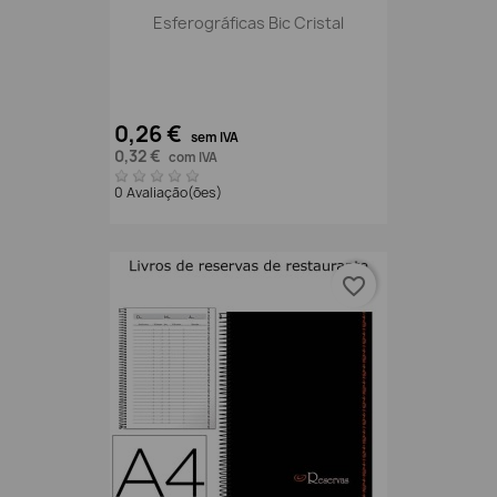
Esferográficas Bic Cristal
0,26 €
sem IVA
0,32 €
com IVA
0 Avaliação(ões)
favorite_border