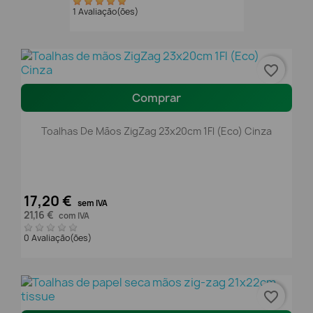
1 Avaliação(ões)
favorite_border
Comprar
Toalhas De Mãos ZigZag 23x20cm 1Fl (Eco) Cinza
17,20 €
sem IVA
21,16 €
com IVA
0 Avaliação(ões)
favorite_border