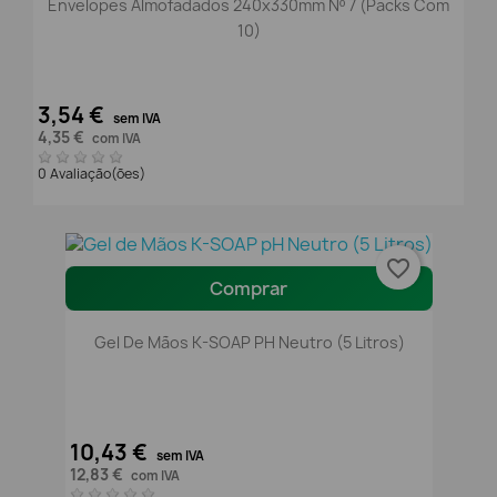
Envelopes Almofadados 240x330mm Nº 7 (packs Com
10)
3,54 €
sem IVA
4,35 €
com IVA
0 Avaliação(ões)
favorite_border
Comprar
Gel De Mãos K-SOAP PH Neutro (5 Litros)
10,43 €
sem IVA
12,83 €
com IVA