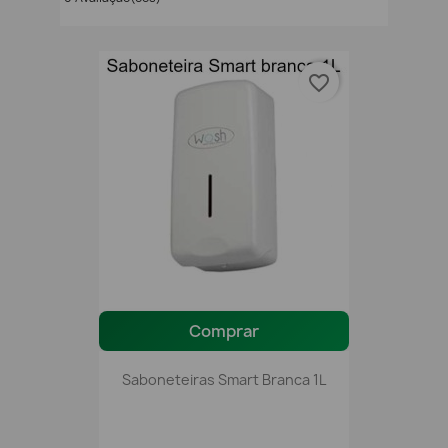
favorite_border
Comprar
Saboneteiras Smart Branca 1L