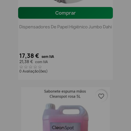
Comprar
Dispensadores De Papel Higiénico Jumbo Dahi
17,38 €
sem IVA
21,38 €
com IVA
0 Avaliação(ões)
favorite_border