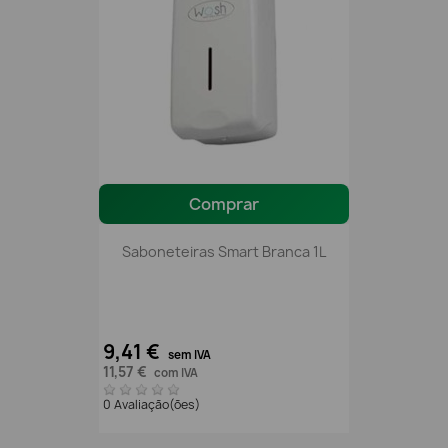
Comprar
Saboneteiras Smart Branca 1L
9,41 €
sem IVA
11,57 €
com IVA
0 Avaliação(ões)