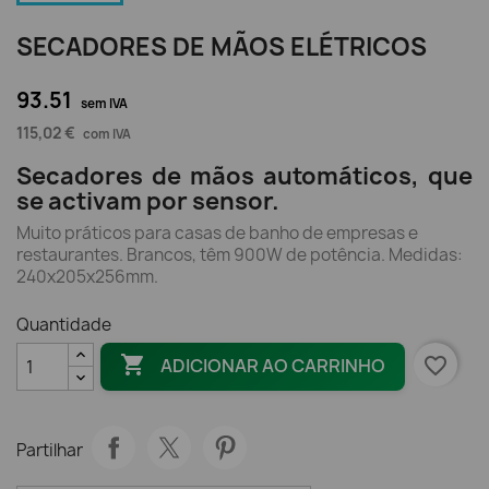
SECADORES DE MÃOS ELÉTRICOS
93.51
sem IVA
115,02 €
com IVA
Secadores de mãos automáticos, que
se activam por sensor.
Muito práticos para casas de banho de empresas e
restaurantes. Brancos, têm 900W de potência. Medidas:
240x205x256mm.
Quantidade

favorite_border
ADICIONAR AO CARRINHO
Partilhar