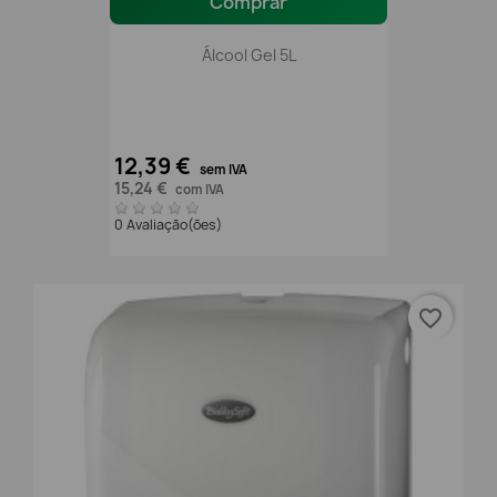
Comprar
Álcool Gel 5L
12,39 €
sem IVA
15,24 €
com IVA
0 Avaliação(ões)
favorite_border