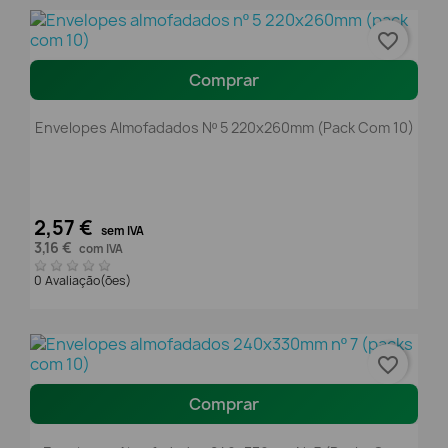
favorite_border
Comprar
Envelopes Almofadados Nº 5 220x260mm (pack Com 10)
2,57 €
sem IVA
3,16 €
com IVA
0 Avaliação(ões)
favorite_border
Comprar