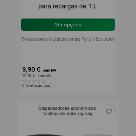
Ver opções
Doseadores Multifuncionais Para Mãos Jofel
9,90 €
sem IVA
12,18 €
com IVA
0 Avaliação(ões)
favorite_border