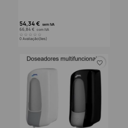
54,34 €
sem IVA
66,84 €
com IVA
0 Avaliação(ões)
favorite_border