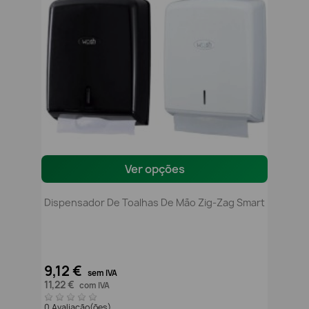
Ver opções
Dispensador De Toalhas De Mão Zig-Zag Smart
9,12 €
sem IVA
11,22 €
com IVA
0 Avaliação(ões)