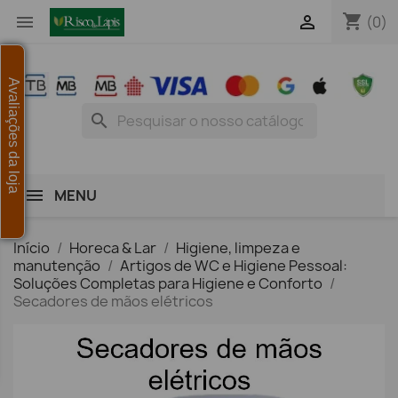
shopping_cart


(0)
Avaliações da loja
search
MENU
Início
Horeca & Lar
Higiene, limpeza e
manutenção
Artigos de WC e Higiene Pessoal:
Soluções Completas para Higiene e Conforto
Secadores de mãos elétricos