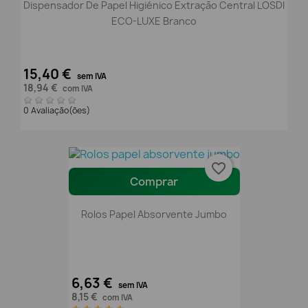
Dispensador De Papel Higiénico Extração Central LOSDI
ECO-LUXE Branco
15,40 €
sem IVA
18,94 €
com IVA
0 Avaliação(ões)
favorite_border
Comprar
Rolos Papel Absorvente Jumbo
6,63 €
sem IVA
8,15 €
com IVA