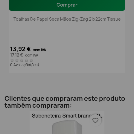
Comprar
Toalhas De Papel Seca Mãos Zig-Zag 21x22cm Tissue
13,92 €
sem IVA
17,12 €
com IVA
0 Avaliação(ões)
Clientes que compraram este produto
também compraram:
favorite_border