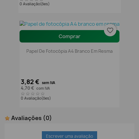
0 Avaliação(ões)
favorite_border
Comprar
Papel De Fotocópia A4 Branco Em Resma
3,82 €
sem IVA
4,70 €
com IVA
0 Avaliação(ões)
Avaliações
(0)
Escrever uma avaliação