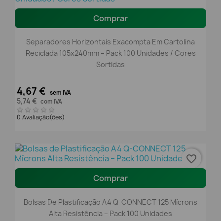
Comprar
Separadores Horizontais Exacompta Em Cartolina
Reciclada 105x240mm – Pack 100 Unidades / Cores
Sortidas
4,67 €
sem IVA
5,74 €
com IVA
0 Avaliação(ões)
favorite_border
Comprar
Bolsas De Plastificação A4 Q-CONNECT 125 Mícrons
Alta Resistência – Pack 100 Unidades