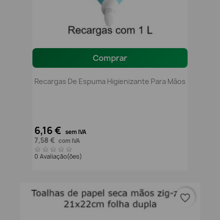
Comprar
Recargas De Espuma Higienizante Para Mãos
6,16 €
sem IVA
7,58 €
com IVA
0 Avaliação(ões)
favorite_border