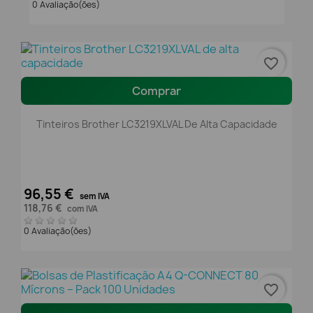
0 Avaliação(ões)
favorite_border
Comprar
Tinteiros Brother LC3219XLVAL De Alta Capacidade
96,55 €
sem IVA
118,76 €
com IVA
0 Avaliação(ões)
favorite_border