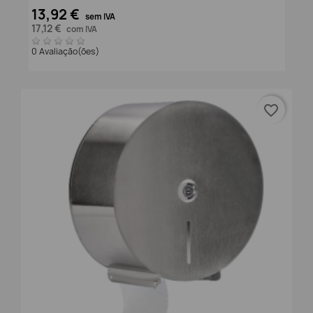
13,92 €
sem IVA
17,12 €
com IVA
0 Avaliação(ões)
favorite_border