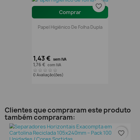
favorite_border
Comprar
Papel Higiénico De Folha Dupla
1,43 €
sem IVA
1,76 €
com IVA
0 Avaliação(ões)
Clientes que compraram este produto
também compraram:
favorite_border