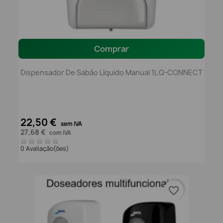
Comprar
Dispensador De Sabão Líquido Manual 1L Q-CONNECT
22,50 €
sem IVA
27,68 €
com IVA
0 Avaliação(ões)
favorite_border