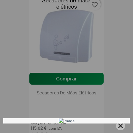
favorite_border
Comprar
Secadores De Mãos Elétricos
93,51 €
sem IVA
115,02 €
com IVA