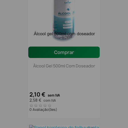
Comprar
Álcool Gel 500ml Com Doseador
2,10 €
sem IVA
2,58 €
com IVA
0 Avaliação(ões)