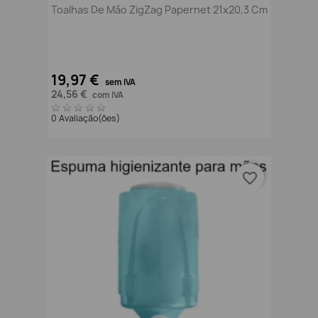
Toalhas De Mão ZigZag Papernet 21x20,3 Cm
19,97 €
sem IVA
24,56 €
com IVA
0 Avaliação(ões)
favorite_border