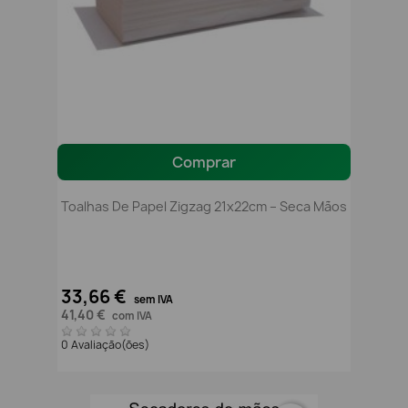
Comprar
Toalhas De Papel Zigzag 21x22cm – Seca Mãos
33,66 €
sem IVA
41,40 €
com IVA
0 Avaliação(ões)