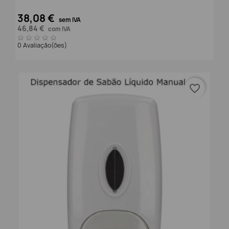
38,08 €
sem IVA
46,84 €
com IVA
0 Avaliação(ões)
favorite_border