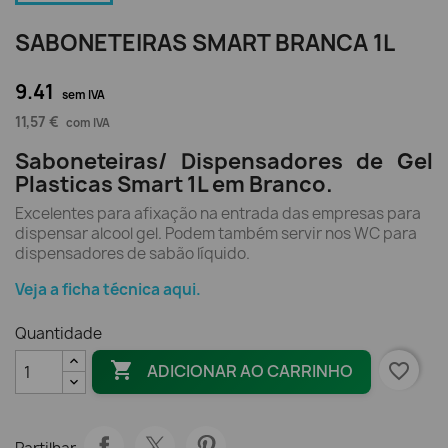
SABONETEIRAS SMART BRANCA 1L
9.41
sem IVA
11,57 €
com IVA
Saboneteiras/ Dispensadores de Gel
Plasticas Smart 1L em Branco.
Excelentes para afixação na entrada das empresas para
dispensar alcool gel. Podem também servir nos WC para
dispensadores de sabão líquido.
Veja a ficha técnica aqui.
Quantidade

favorite_border
ADICIONAR AO CARRINHO