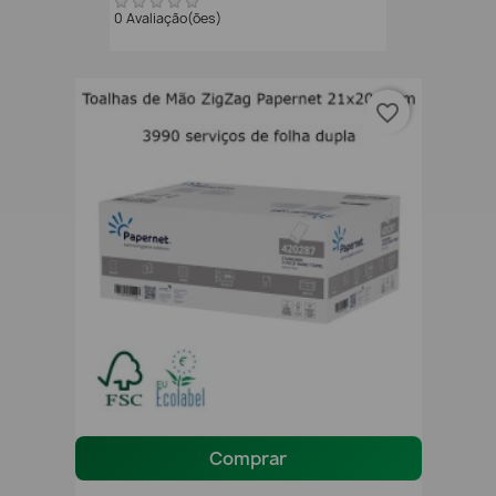
0 Avaliação(ões)
favorite_border
Comprar