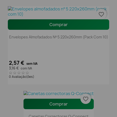
favorite_border
Comprar
Envelopes Almofadados Nº 5 220x260mm (pack Com 10)
2,57 €
sem IVA
3,16 €
com IVA
0 Avaliação(ões)
favorite_border
Comprar
Canetas Correctoras Q-Connect