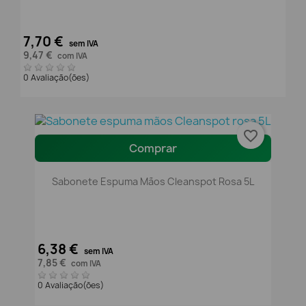
7,70 €
sem IVA
9,47 €
com IVA
0 Avaliação(ões)
favorite_border
Comprar
Sabonete Espuma Mãos Cleanspot Rosa 5L
6,38 €
sem IVA
7,85 €
com IVA
0 Avaliação(ões)