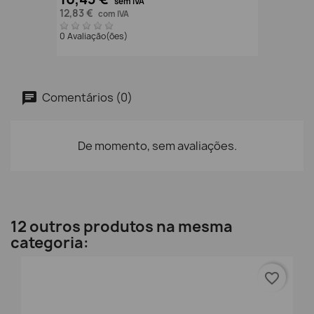
sem IVA
12,83 €
com IVA
0 Avaliação(ões)
Comentários (0)
De momento, sem avaliações.
12 outros produtos na mesma
categoria:
favorite_border