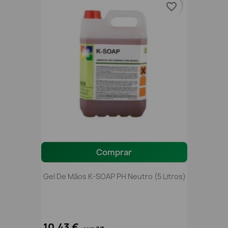
favorite_border
Comprar
Gel De Mãos K-SOAP PH Neutro (5 Litros)
10,43 €