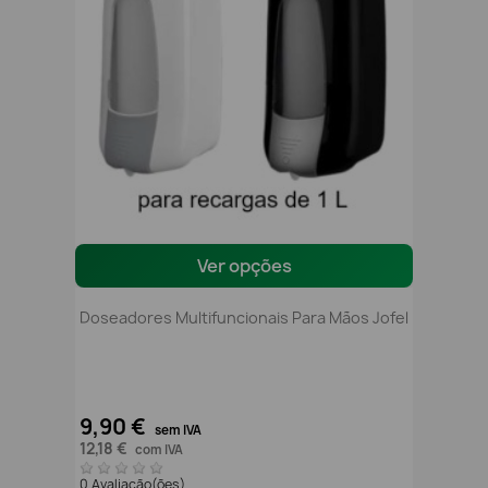
Ver opções
Doseadores Multifuncionais Para Mãos Jofel
9,90 €
sem IVA
12,18 €
com IVA
0 Avaliação(ões)