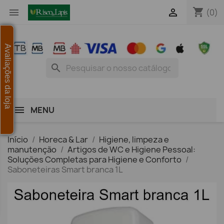
shopping_cart


(0)
Avaliações da loja
search
MENU
Início
Horeca & Lar
Higiene, limpeza e
manutenção
Artigos de WC e Higiene Pessoal:
Soluções Completas para Higiene e Conforto
Saboneteiras Smart branca 1L