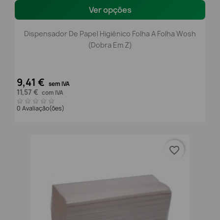
Ver opções
Dispensador De Papel Higiénico Folha A Folha Wosh
(Dobra Em Z)
9,41 €
sem IVA
11,57 €
com IVA
0 Avaliação(ões)
favorite_border