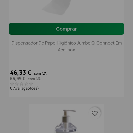
Comprar
Dispensador De Papel Higiénico Jumbo Q-Connect Em
Aço Inox
46,33 €
sem IVA
56,99 €
com IVA
0 Avaliação(ões)
favorite_border