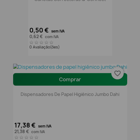
0,50 €
sem IVA
0,62 €
com IVA
0 Avaliação(ões)
favorite_border
Comprar
Dispensadores De Papel Higiénico Jumbo Dahi
17,38 €
sem IVA
21,38 €
com IVA