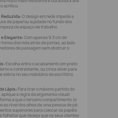
iva muito mais resistente e duradoura aos
 acrílico.
 Reduzida:
O design em rede impede a
uos de papel ou sujidade no fundo dos
 limpeza do espaço de trabalho.
 e Elegante:
Com apenas 9,3 cm de
 forma discreta atrás de portas, ao lado
rredores de passagem sem obstruir o
is:
Escolha entre o acabamento em preto
erno e contrastante, ou cinza silver para
 sóbria no seu mobiliário de escritório.
de Lápis:
Para tirar o máximo partido do
, aplique a regra da ergonomia visual!
 forma a que o terceiro compartimento (o
e ao nível dos olhos de uma pessoa de pé.
mentos superiores para colocar os papéis
s folhetos que deseja que os seus clientes