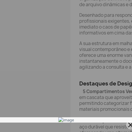
de arquivo dinâmicas e de
Desenhado para respond
profissionais exigentes, 
imediato o caos de papéis
informativos em cima da
A sua estrutura em malh
visual contemporâneo e
oferece uma enorme vant
instantaneamente o doc
agilizando a consulta e 
Destaques de Desig
5 Compartimentos Ver
em cascata que aproveit
permitindo categorizar 
materiais promocionais 
Construção Robusta e
aço durável que resiste 