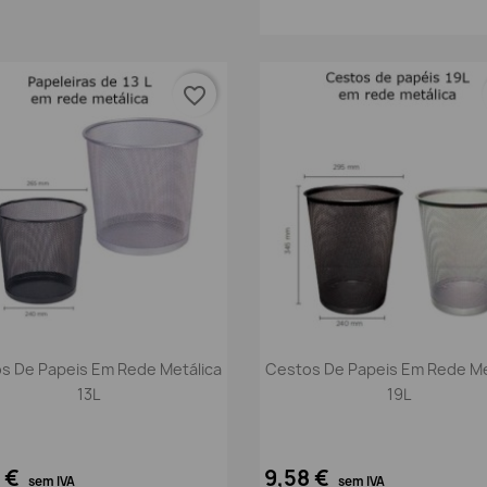
favorite_border
Vista rápida
Vista rápida


s De Papeis Em Rede Metálica
Cestos De Papeis Em Rede Me
13L
19L
3 €
9,58 €
sem IVA
sem IVA