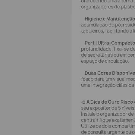
oferecendo uma alternat
organizadores de plástico
Higiene e Manutenção
acumulação de pó, resíd
tabuleiros, facilitando a
Perfil Ultra-Compacto
profundidade, fixa-se de
de secretárias ou em co
espaço de circulação.
Duas Cores Disponíve
fosco para um visual mod
uma integração clássica e
🎨
A Dica de Ouro Risco 
seu expositor de 5 níveis
Instale o organizador de
central) fique exatament
Utilize os dois comparti
de consulta urgente ou o