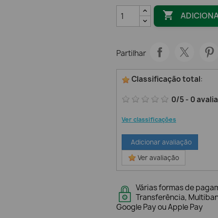

ADICION
Partilhar
Classificação total
:
0
/
5
-
0
avali
Ver classificações
Adicionar avaliação
Ver avaliação
Várias formas de paga
Transferência, Multiba
Google Pay ou Apple Pay