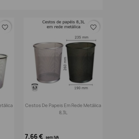
favorite_border
favorite_border
Vista rápida

tálica
Cestos De Papeis Em Rede Metálica
8,3L
7,66 €
sem IVA