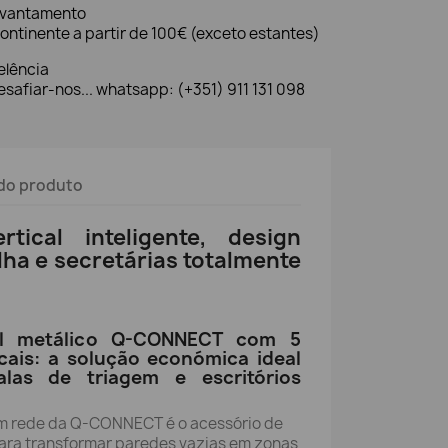
evantamento
ontinente a partir de 100€ (exceto estantes)
elência
safiar-nos... whatsapp: (+351) 911 131 098
do produto
rtical inteligente, design
a e secretárias totalmente
al metálico Q-CONNECT com 5
icais: a solução económica ideal
alas de triagem e escritórios
em rede da Q-CONNECT é o acessório de
para transformar paredes vazias em zonas