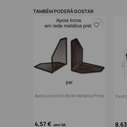
TAMBÉM PODERÁ GOSTAR
favorite_border
Vista rápida

Apoia Livros Em Rede Metálica Preta
Cesto
4,57 €
8,6
sem IVA