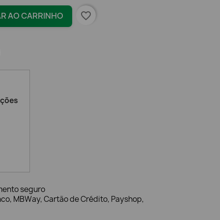
favorite_border
AR AO CARRINHO
ações
mento seguro
nco, MBWay, Cartão de Crédito, Payshop,