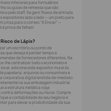
níveis inferiores para formulários
unho ou guias de remessa que são
ica pelo staff. Se gerir fluxos de entrada
is expositores lado a lado — um preto para
m cinza para o correio "A Enviar" —
l à prova de falhas!
Risco de Lápis?
ar um escritório ou ponto de
isa que deseja é perder tempo a
omendas de fornecedores diferentes. Na
os-lhe centralizar todo o economato e
 local: adicione este expositor mural às
e papelaria, arquivos ou consumíveis e
a corporativa digital emitida de imediato.
retamente na sua embalagem industrial
e a estrutura metálica viaja
 contra deformações ou riscos. Compre
ique a contabilidade do seu negócio e
tar para elevar a produtividade da sua