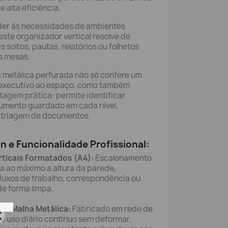
 alta eficiência.
er às necessidades de ambientes
este organizador vertical resolve de
 soltos, pautas, relatórios ou folhetos
s mesas.
a metálica perfurada não só confere um
 executivo ao espaço, como também
agem prática: permite identificar
umento guardado em cada nível,
a triagem de documentos.
n e Funcionalidade Profissional:
ticais Formatados (A4):
Escalonamento
a ao máximo a altura da parede,
fluxos de trabalho, correspondência ou
de forma limpa.
m Malha Metálica:
Fabricado em rede de
ao uso diário contínuo sem deformar,