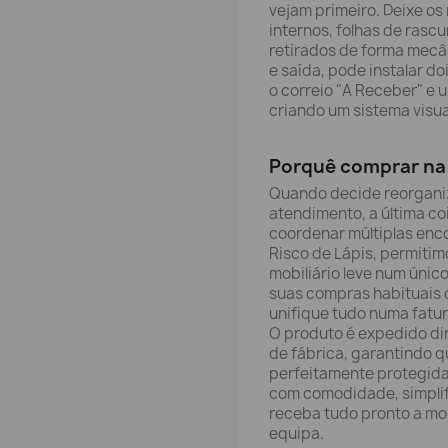
vejam primeiro. Deixe os 
internos, folhas de rasc
retirados de forma mecân
e saída, pode instalar do
o correio "A Receber" e u
criando um sistema visua
Porquê comprar na 
Quando decide reorganiz
atendimento, a última co
coordenar múltiplas enc
Risco de Lápis, permitim
mobiliário leve num único
suas compras habituais d
unifique tudo numa fatur
O produto é expedido di
de fábrica, garantindo qu
perfeitamente protegida
com comodidade, simplif
receba tudo pronto a mon
equipa.