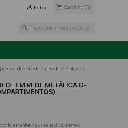
shopping_cart

Carrinho
(0)
Entrar
search
positor de Parede em Rede Metálica Q-
REDE EM REDE METÁLICA Q-
OMPARTIMENTOS)
ritório e mantenha os seus documentos