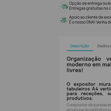
Opção de entrega ou l
Entregas gratuitas no c
Apoio ao cliente de exc
É o nosso DNA! Venha de
Descrição
Dados 
Organização ve
moderno em malh
livres!
O expositor mur
tabuleiros A4 vert
para receções, s
produtivos.
O expositor de parede 
organização definitivo 